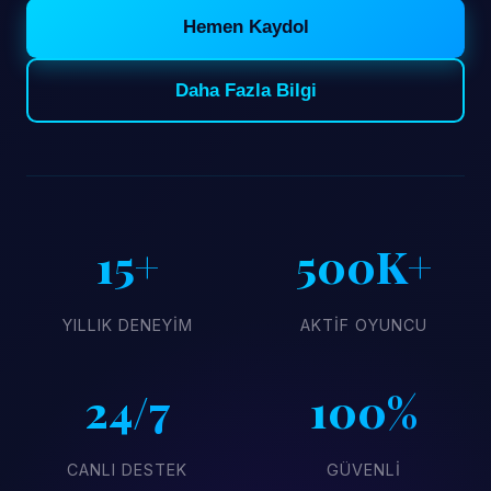
Hemen Kaydol
Daha Fazla Bilgi
15+
500K+
YILLIK DENEYIM
AKTIF OYUNCU
24/7
100%
CANLI DESTEK
GÜVENLI