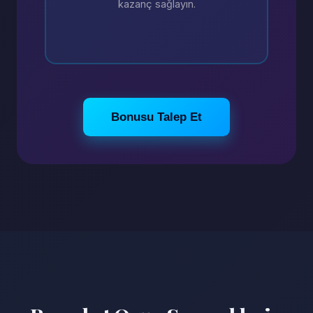
kazanç sağlayın.
Bonusu Talep Et