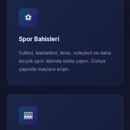
⚽
Spor Bahisleri
Futbol, basketbol, tenis, voleybol ve daha
birçok spor dalında bahis yapın. Dünya
çapında maçlara erişin.
🎰