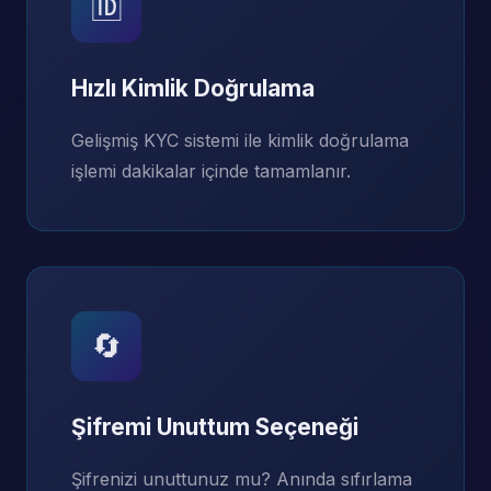
🆔
Hızlı Kimlik Doğrulama
Gelişmiş KYC sistemi ile kimlik doğrulama
işlemi dakikalar içinde tamamlanır.
🔄
Şifremi Unuttum Seçeneği
Şifrenizi unuttunuz mu? Anında sıfırlama