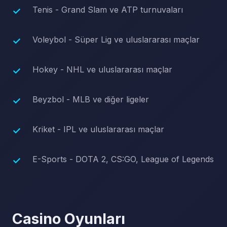
Tenis - Grand Slam ve ATP turnuvaları
Voleybol - Süper Lig ve uluslararası maçlar
Hokey - NHL ve uluslararası maçlar
Beyzbol - MLB ve diğer ligeler
Kriket - IPL ve uluslararası maçlar
E-Sports - DOTA 2, CS:GO, League of Legends
Casino Oyunları