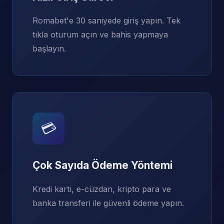
Romabet'e 30 saniyede giriş yapın. Tek
tıkla oturum açın ve bahis yapmaya
başlayın.
💳
Çok Sayıda Ödeme Yöntemi
Kredi kartı, e-cüzdan, kripto para ve
banka transferi ile güvenli ödeme yapın.