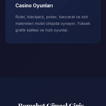
Casino Oyunları
Rulet, blackjack, poker, baccarat ve slot
makineleri mobil cihazda oynayın. Yüksek
grafik kalitesi ve hızlı oyunlar.
Romabet Güncel Giriş -