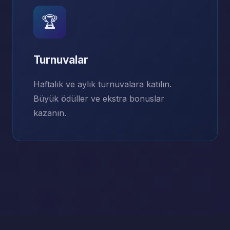
🏆
Turnuvalar
Haftalık ve aylık turnuvalara katılın.
Büyük ödüller ve ekstra bonuslar
kazanın.