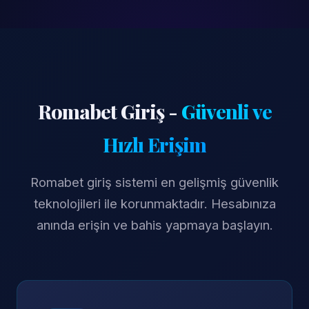
Romabet Giriş -
Güvenli ve
Hızlı Erişim
Romabet giriş sistemi en gelişmiş güvenlik
teknolojileri ile korunmaktadır. Hesabınıza
anında erişin ve bahis yapmaya başlayın.