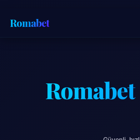
Romabet
Romabet 
Güvenli, hız