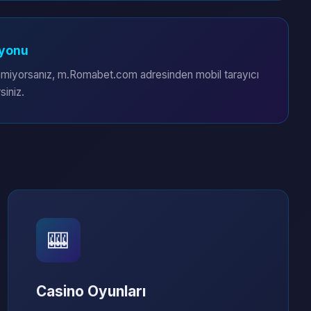
iyonu
emiyorsanız, m.Romabet.com adresinden mobil tarayıcı
siniz.
🎰
Casino Oyunları