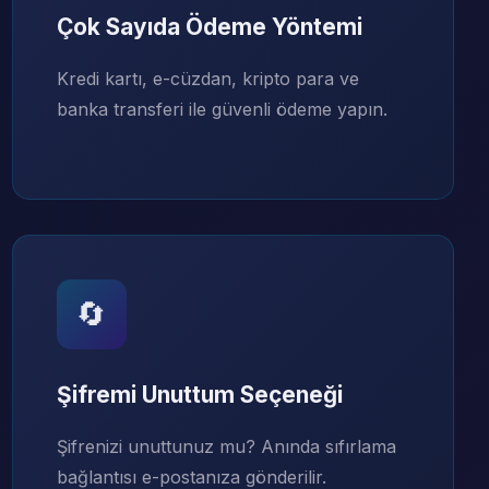
Çok Sayıda Ödeme Yöntemi
Kredi kartı, e-cüzdan, kripto para ve
banka transferi ile güvenli ödeme yapın.
🔄
Şifremi Unuttum Seçeneği
Şifrenizi unuttunuz mu? Anında sıfırlama
bağlantısı e-postanıza gönderilir.