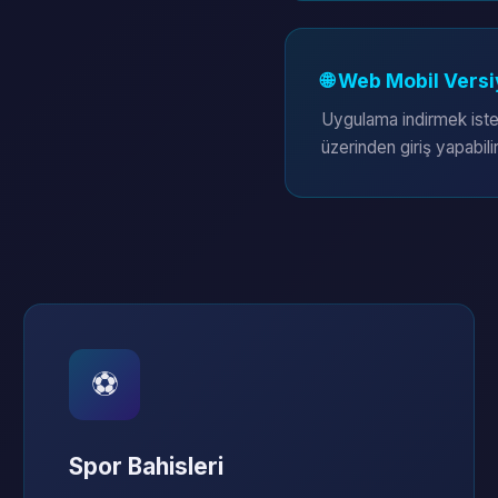
🌐 Web Mobil Vers
Uygulama indirmek ist
üzerinden giriş yapabilir
⚽
Spor Bahisleri