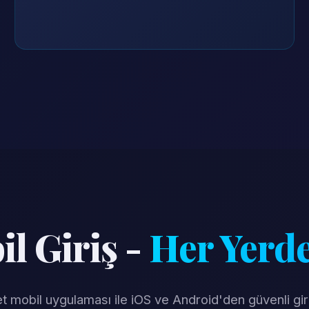
l Giriş -
Her Yerde
 mobil uygulaması ile iOS ve Android'den güvenli giri