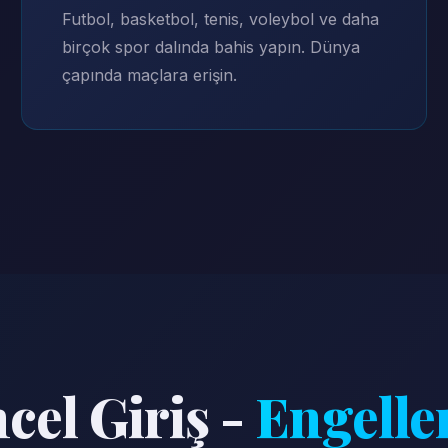
Futbol, basketbol, tenis, voleybol ve daha
birçok spor dalında bahis yapın. Dünya
çapında maçlara erişin.
el Giriş -
Engelle