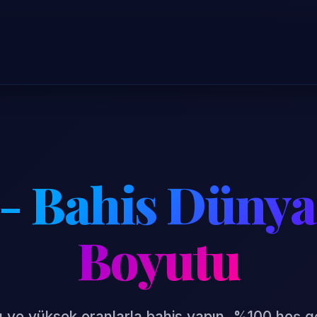
- Bahis Dünyas
Boyutu
lı ve yüksek oranlarla bahis yapın. %100 hoş 