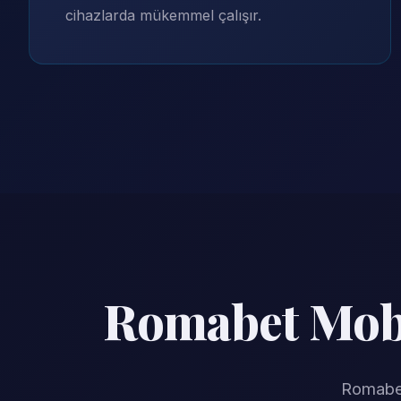
cihazlarda mükemmel çalışır.
Romabet Mobi
Romabet