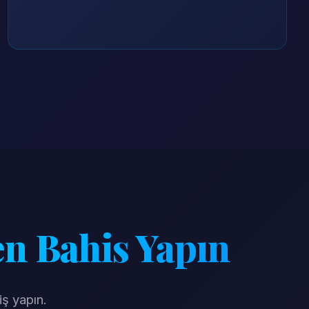
n Bahis Yapın
ş yapın.