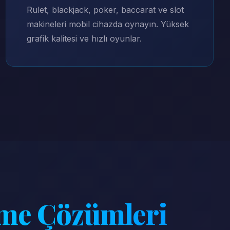
Rulet, blackjack, poker, baccarat ve slot
makineleri mobil cihazda oynayın. Yüksek
grafik kalitesi ve hızlı oyunlar.
me Çözümleri