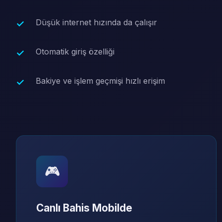
Düşük internet hızında da çalışır
Otomatik giriş özelliği
Bakiye ve işlem geçmişi hızlı erişim
🎮
Canlı Bahis Mobilde