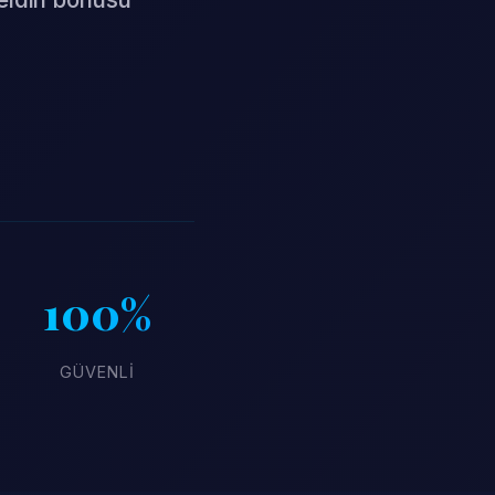
100%
GÜVENLI