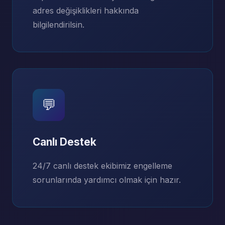
adres değişiklikleri hakkında
bilgilendirilsin.
💬
Canlı Destek
24/7 canlı destek ekibimiz engelleme
sorunlarında yardımcı olmak için hazır.