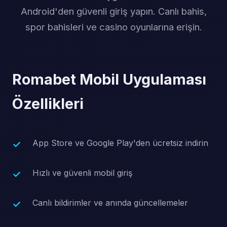
Android'den güvenli giriş yapın. Canlı bahis,
spor bahisleri ve casino oyunlarına erişin.
Romabet Mobil Uygulaması
Özellikleri
App Store ve Google Play'den ücretsiz indirin
Hızlı ve güvenli mobil giriş
Canlı bildirimler ve anında güncellemeler