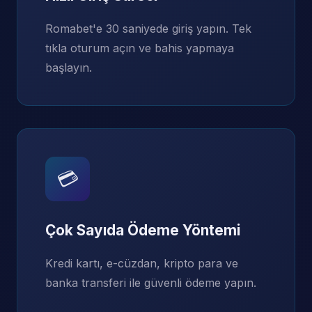
Romabet'e 30 saniyede giriş yapın. Tek
tıkla oturum açın ve bahis yapmaya
başlayın.
💳
Çok Sayıda Ödeme Yöntemi
Kredi kartı, e-cüzdan, kripto para ve
banka transferi ile güvenli ödeme yapın.