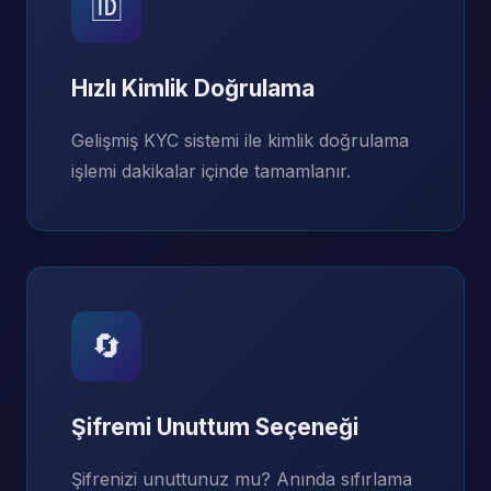
🆔
Hızlı Kimlik Doğrulama
Gelişmiş KYC sistemi ile kimlik doğrulama
işlemi dakikalar içinde tamamlanır.
🔄
Şifremi Unuttum Seçeneği
Şifrenizi unuttunuz mu? Anında sıfırlama