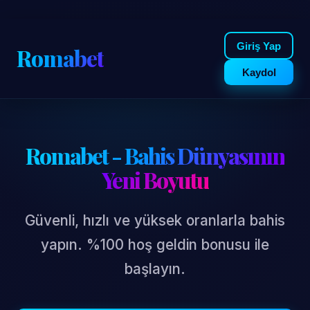
Giriş Yap
Romabet
Kaydol
Romabet - Bahis Dünyasının
Yeni Boyutu
Güvenli, hızlı ve yüksek oranlarla bahis
yapın. %100 hoş geldin bonusu ile
başlayın.