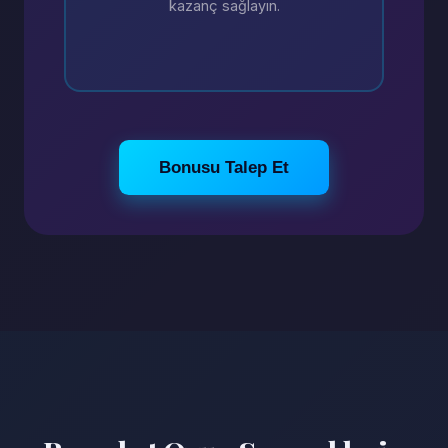
kazanç sağlayın.
Bonusu Talep Et