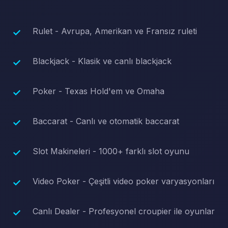
Rulet - Avrupa, Amerikan ve Fransız ruleti
Blackjack - Klasik ve canlı blackjack
Poker - Texas Hold'em ve Omaha
Baccarat - Canlı ve otomatik baccarat
Slot Makineleri - 1000+ farklı slot oyunu
Video Poker - Çeşitli video poker varyasyonları
Canlı Dealer - Profesyonel croupier ile oyunlar