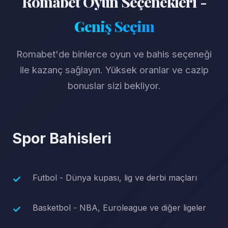
Romabet Oyun Seçenekleri -
Geniş Seçim
Romabet'de binlerce oyun ve bahis seçeneği
ile kazanç sağlayın. Yüksek oranlar ve cazip
bonuslar sizi bekliyor.
Spor Bahisleri
Futbol - Dünya kupası, lig ve derbi maçları
Basketbol - NBA, Euroleague ve diğer ligeler