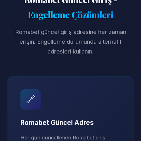
Engelleme Çözümleri
Romabet güncel giriş adresine her zaman
erişin. Engelleme durumunda alternatif
adresleri kullanın.
🔗
Romabet Güncel Adres
Her gün güncellenen Romabet giriş