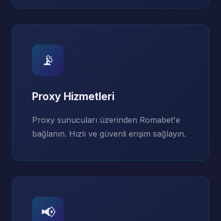
📡
Proxy Hizmetleri
Proxy sunucuları üzerinden Romabet'e
bağlanın. Hızlı ve güvenli erişim sağlayın.
📢