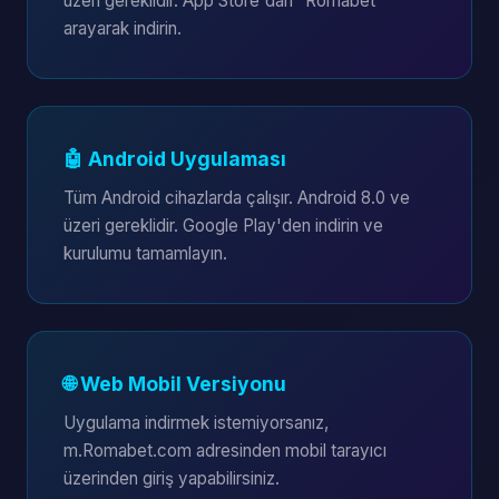
üzeri gereklidir. App Store'dan "Romabet"
arayarak indirin.
🤖 Android Uygulaması
Tüm Android cihazlarda çalışır. Android 8.0 ve
üzeri gereklidir. Google Play'den indirin ve
kurulumu tamamlayın.
🌐 Web Mobil Versiyonu
Uygulama indirmek istemiyorsanız,
m.Romabet.com adresinden mobil tarayıcı
üzerinden giriş yapabilirsiniz.