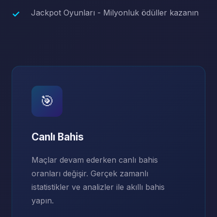
Jackpot Oyunları - Milyonluk ödüller kazanın
🎯
Canlı Bahis
Maçlar devam ederken canlı bahis
oranları değişir. Gerçek zamanlı
istatistikler ve analizler ile akıllı bahis
yapın.