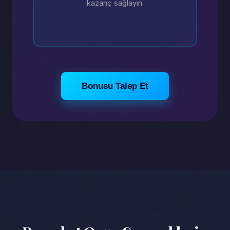
kazanç sağlayın.
Bonusu Talep Et