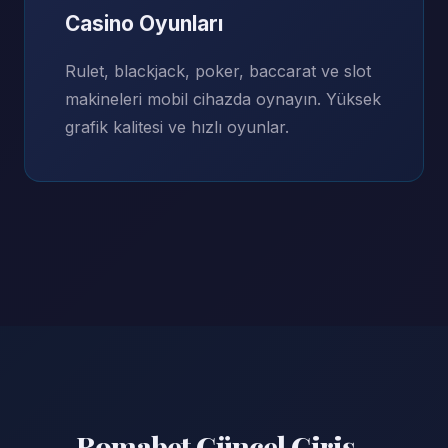
Casino Oyunları
Rulet, blackjack, poker, baccarat ve slot
makineleri mobil cihazda oynayın. Yüksek
grafik kalitesi ve hızlı oyunlar.
Romabet Güncel Giriş -