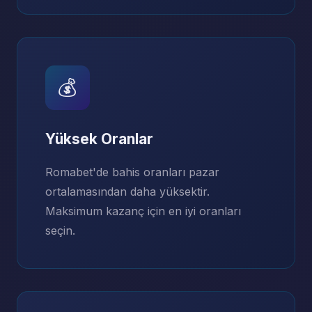
💰
Yüksek Oranlar
Romabet'de bahis oranları pazar
ortalamasından daha yüksektir.
Maksimum kazanç için en iyi oranları
seçin.