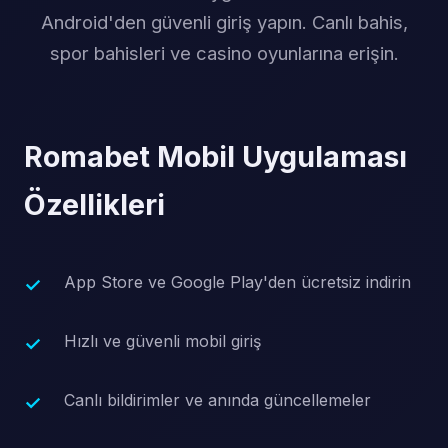
Android'den güvenli giriş yapın. Canlı bahis,
spor bahisleri ve casino oyunlarına erişin.
Romabet Mobil Uygulaması
Özellikleri
App Store ve Google Play'den ücretsiz indirin
Hızlı ve güvenli mobil giriş
Canlı bildirimler ve anında güncellemeler