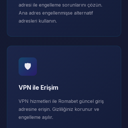
adresi ile engelleme sorunlarını çözün.
Ana adres engellenmişse alternatif
adresleri kullanın.
🛡️
VPN ile Erişim
VPN hizmetleri ile Romabet güncel giriş
adresine erişin. Gizliliğiniz korunur ve
engelleme aşılır.