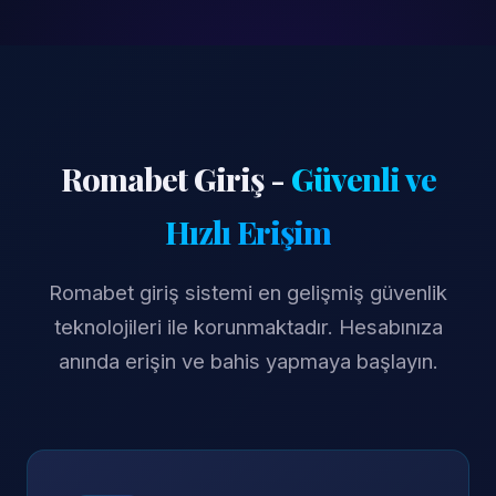
Romabet Giriş -
Güvenli ve
Hızlı Erişim
Romabet giriş sistemi en gelişmiş güvenlik
teknolojileri ile korunmaktadır. Hesabınıza
anında erişin ve bahis yapmaya başlayın.