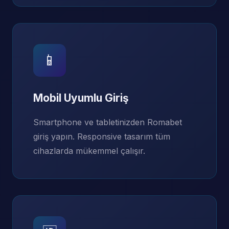
📱
Mobil Uyumlu Giriş
Smartphone ve tabletinizden Romabet
giriş yapın. Responsive tasarım tüm
cihazlarda mükemmel çalışır.