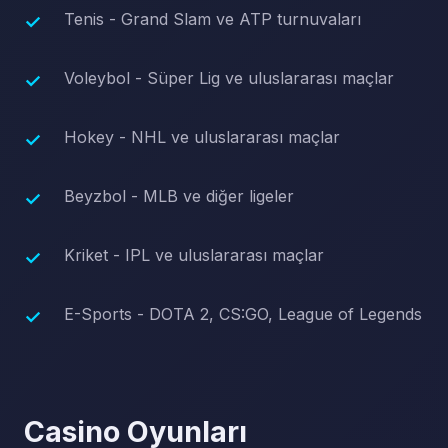
Tenis - Grand Slam ve ATP turnuvaları
Voleybol - Süper Lig ve uluslararası maçlar
Hokey - NHL ve uluslararası maçlar
Beyzbol - MLB ve diğer ligeler
Kriket - IPL ve uluslararası maçlar
E-Sports - DOTA 2, CS:GO, League of Legends
Casino Oyunları