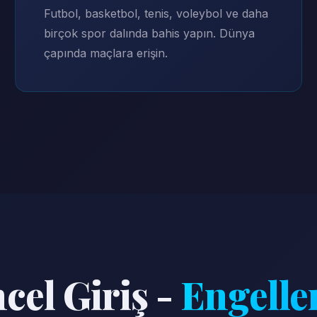
Futbol, basketbol, tenis, voleybol ve daha
birçok spor dalında bahis yapın. Dünya
çapında maçlara erişin.
el Giriş -
Engelle