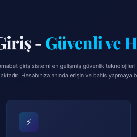
iriş -
Güvenli ve H
mabet giriş sistemi en gelişmiş güvenlik teknolojileri 
ktadır. Hesabınıza anında erişin ve bahis yapmaya b
⚡