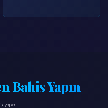
n Bahis Yapın
ş yapın.