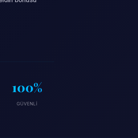
100%
GÜVENLI