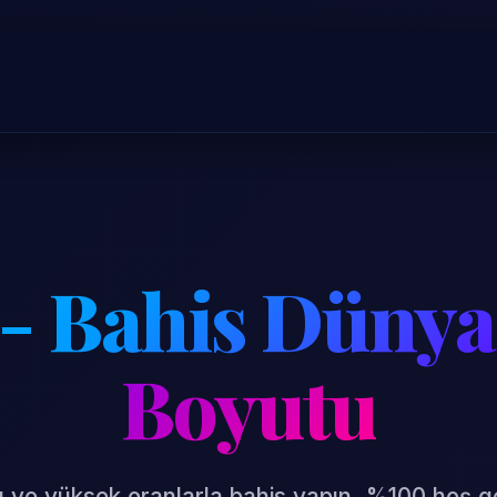
- Bahis Dünyas
Boyutu
lı ve yüksek oranlarla bahis yapın. %100 hoş 