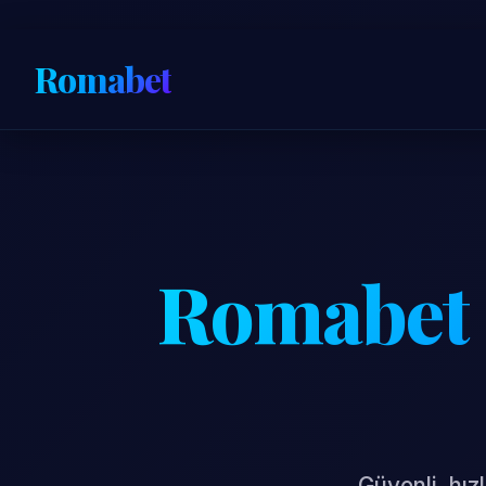
Romabet
Romabet 
Güvenli, hız