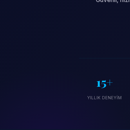
15+
YILLIK DENEYIM