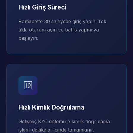
Hızlı Giriş Süreci
Romabet'e 30 saniyede giriş yapın. Tek
tıkla oturum açın ve bahis yapmaya
başlayın.
🆔
Hızlı Kimlik Doğrulama
Gelişmiş KYC sistemi ile kimlik doğrulama
işlemi dakikalar içinde tamamlanır.