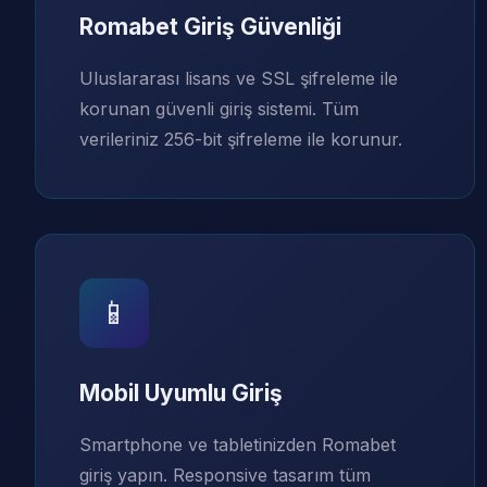
Romabet Giriş Güvenliği
Uluslararası lisans ve SSL şifreleme ile
korunan güvenli giriş sistemi. Tüm
verileriniz 256-bit şifreleme ile korunur.
📱
Mobil Uyumlu Giriş
Smartphone ve tabletinizden Romabet
giriş yapın. Responsive tasarım tüm