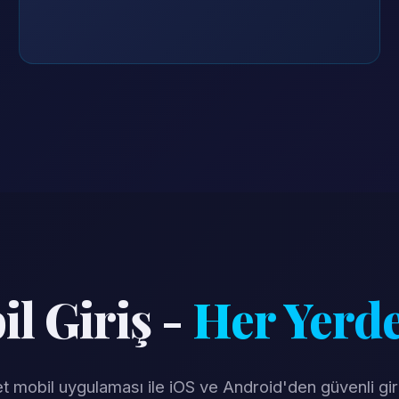
l Giriş -
Her Yerde
 mobil uygulaması ile iOS ve Android'den güvenli giri