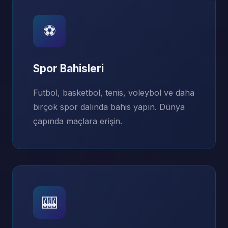
⚽
Spor Bahisleri
Futbol, basketbol, tenis, voleybol ve daha
birçok spor dalında bahis yapın. Dünya
çapında maçlara erişin.
🎰