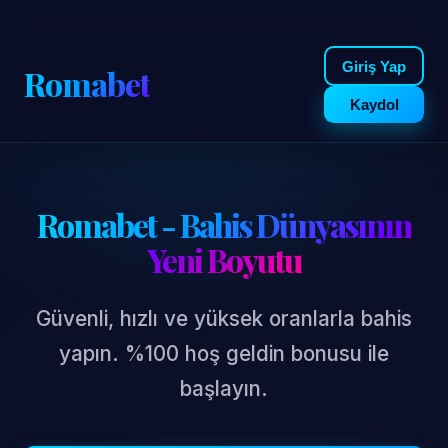
Giriş Yap
Romabet
Kaydol
Romabet - Bahis Dünyasının
Yeni Boyutu
Güvenli, hızlı ve yüksek oranlarla bahis
yapın. %100 hoş geldin bonusu ile
başlayın.