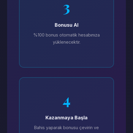
3
Bonusu Al
%100 bonus otomatik hesabınıza
yüklenecektir.
4
Kazanmaya Başla
Bahis yaparak bonusu çevirin ve