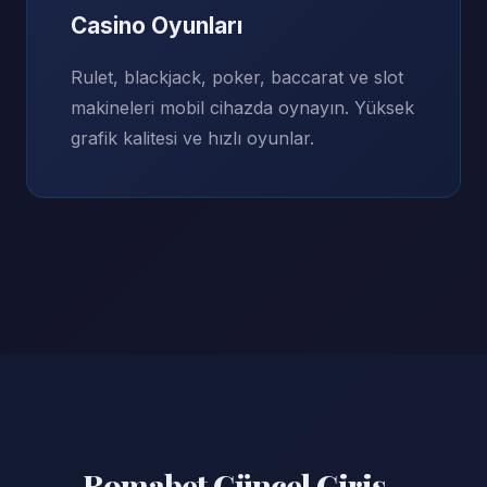
Casino Oyunları
Rulet, blackjack, poker, baccarat ve slot
makineleri mobil cihazda oynayın. Yüksek
grafik kalitesi ve hızlı oyunlar.
Romabet Güncel Giriş -