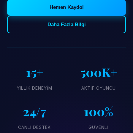
Hemen Kaydol
Daha Fazla Bilgi
15+
500K+
YILLIK DENEYIM
AKTIF OYUNCU
24/7
100%
CANLI DESTEK
GÜVENLI