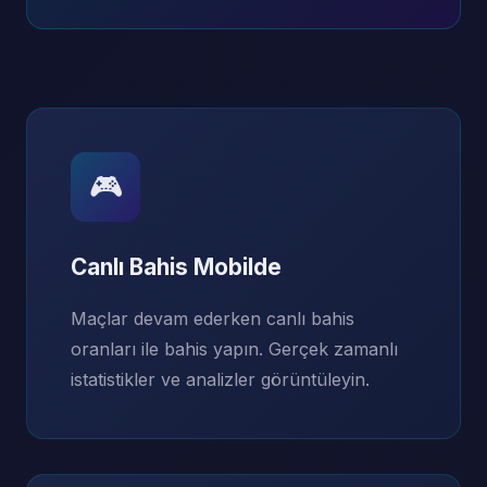
🎮
Canlı Bahis Mobilde
Maçlar devam ederken canlı bahis
oranları ile bahis yapın. Gerçek zamanlı
istatistikler ve analizler görüntüleyin.