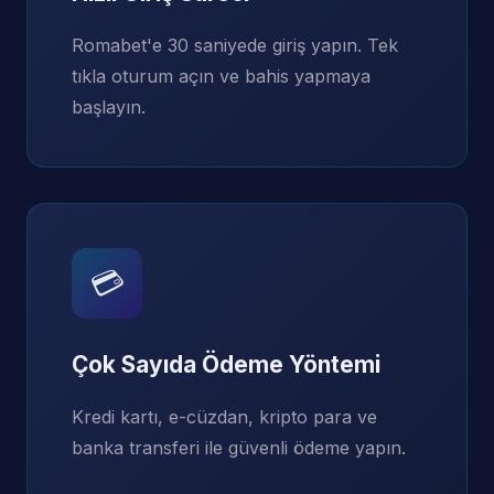
Romabet'e 30 saniyede giriş yapın. Tek
tıkla oturum açın ve bahis yapmaya
başlayın.
💳
Çok Sayıda Ödeme Yöntemi
Kredi kartı, e-cüzdan, kripto para ve
banka transferi ile güvenli ödeme yapın.