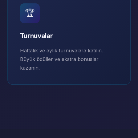
🏆
Turnuvalar
Haftalık ve aylık turnuvalara katılın.
Büyük ödüller ve ekstra bonuslar
kazanın.