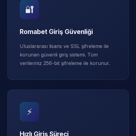
🔐
Romabet Giriş Güvenliği
Uluslararası lisans ve SSL şifreleme ile
korunan güvenli giriş sistemi. Tüm
verileriniz 256-bit şifreleme ile korunur.
⚡
Hızlı Giriş Süreci