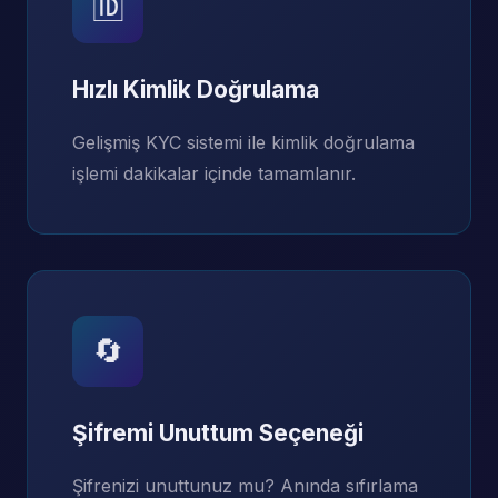
🆔
Hızlı Kimlik Doğrulama
Gelişmiş KYC sistemi ile kimlik doğrulama
işlemi dakikalar içinde tamamlanır.
🔄
Şifremi Unuttum Seçeneği
Şifrenizi unuttunuz mu? Anında sıfırlama