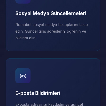
Sosyal Medya Güncellemeleri
Romabet sosyal medya hesaplarını takip
edin. Güncel giriş adreslerini öğrenin ve
bildirim alın.
📧
E-posta Bildirimleri
E-posta adresinizi kaydedin ve güncel