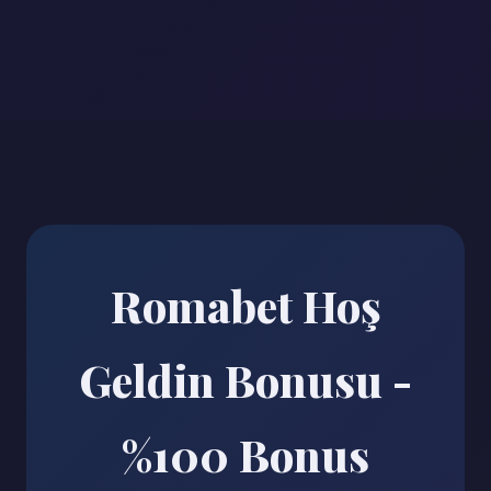
Romabet Hoş
Geldin Bonusu -
%100 Bonus