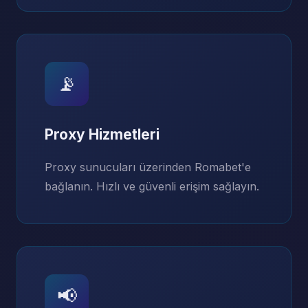
📡
Proxy Hizmetleri
Proxy sunucuları üzerinden Romabet'e
bağlanın. Hızlı ve güvenli erişim sağlayın.
📢