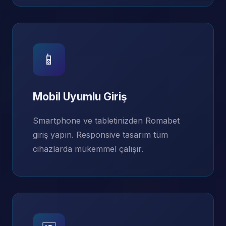
📱
Mobil Uyumlu Giriş
Smartphone ve tabletinizden Romabet
giriş yapın. Responsive tasarım tüm
cihazlarda mükemmel çalışır.