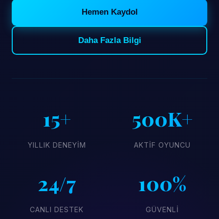
Hemen Kaydol
Daha Fazla Bilgi
15+
500K+
YILLIK DENEYIM
AKTIF OYUNCU
24/7
100%
CANLI DESTEK
GÜVENLI