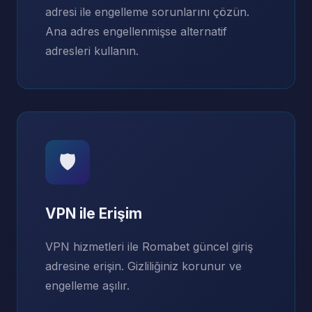
adresi ile engelleme sorunlarını çözün.
Ana adres engellenmişse alternatif
adresleri kullanın.
🛡️
VPN ile Erişim
VPN hizmetleri ile Romabet güncel giriş
adresine erişin. Gizliliğiniz korunur ve
engelleme aşılır.