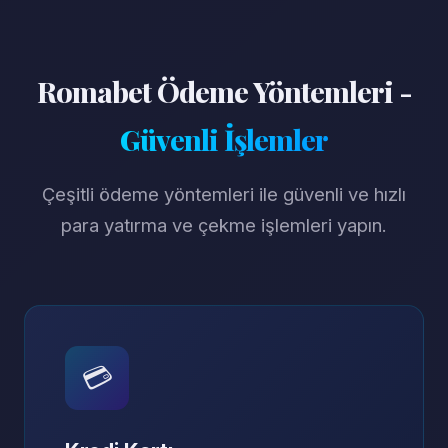
Romabet Ödeme Yöntemleri -
Güvenli İşlemler
Çeşitli ödeme yöntemleri ile güvenli ve hızlı
para yatırma ve çekme işlemleri yapın.
💳