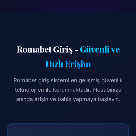
Romabet Giriş -
Güvenli ve
Hızlı Erişim
Romabet giriş sistemi en gelişmiş güvenlik
teknolojileri ile korunmaktadır. Hesabınıza
anında erişin ve bahis yapmaya başlayın.