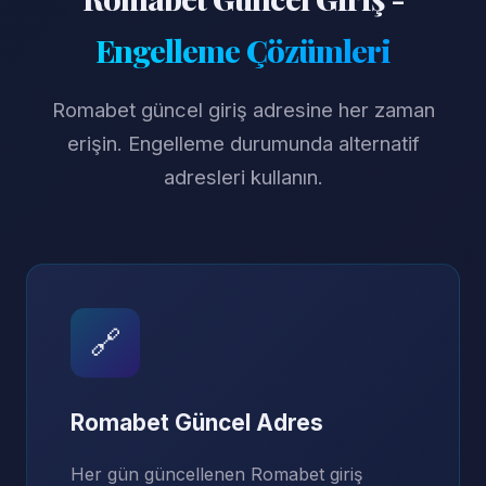
Engelleme Çözümleri
Romabet güncel giriş adresine her zaman
erişin. Engelleme durumunda alternatif
adresleri kullanın.
🔗
Romabet Güncel Adres
Her gün güncellenen Romabet giriş