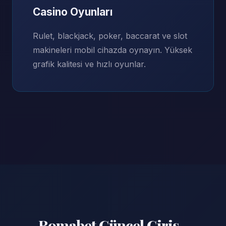
Casino Oyunları
Rulet, blackjack, poker, baccarat ve slot
makineleri mobil cihazda oynayın. Yüksek
grafik kalitesi ve hızlı oyunlar.
Romabet Güncel Giriş -