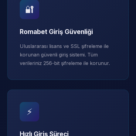
🔐
Romabet Giriş Güvenliği
Uluslararası lisans ve SSL şifreleme ile
korunan güvenli giriş sistemi. Tüm
verileriniz 256-bit şifreleme ile korunur.
⚡
Hızlı Giriş Süreci