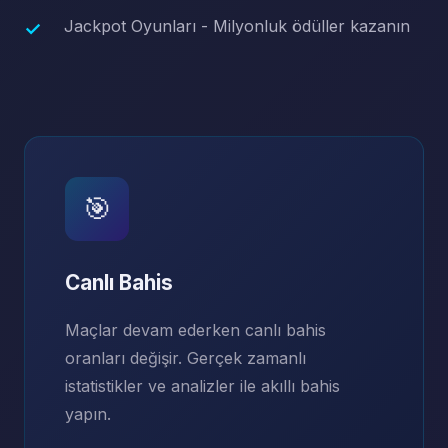
Jackpot Oyunları - Milyonluk ödüller kazanın
🎯
Canlı Bahis
Maçlar devam ederken canlı bahis
oranları değişir. Gerçek zamanlı
istatistikler ve analizler ile akıllı bahis
yapın.