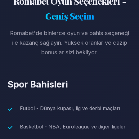
Romabet Oyun Seçenekleri -
Geniş Seçim
Romabet'de binlerce oyun ve bahis seçeneği
ile kazanç sağlayın. Yüksek oranlar ve cazip
bonuslar sizi bekliyor.
Spor Bahisleri
Futbol - Dünya kupası, lig ve derbi maçları
Basketbol - NBA, Euroleague ve diğer ligeler