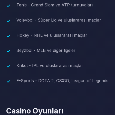
Tenis - Grand Slam ve ATP turnuvaları
Voleybol - Süper Lig ve uluslararası maçlar
Hokey - NHL ve uluslararası maçlar
Beyzbol - MLB ve diğer ligeler
Kriket - IPL ve uluslararası maçlar
E-Sports - DOTA 2, CS:GO, League of Legends
Casino Oyunları