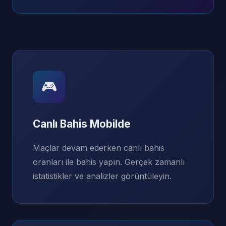
🎮
Canlı Bahis Mobilde
Maçlar devam ederken canlı bahis
oranları ile bahis yapın. Gerçek zamanlı
istatistikler ve analizler görüntüleyin.