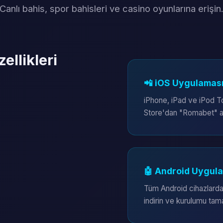
Canlı bahis, spor bahisleri ve casino oyunlarına erişin
llikleri
📲 iOS Uygulamas
iPhone, iPad ve iPod Tou
Store'dan "Romabet" ar
🤖 Android Uygul
Tüm Android cihazlarda 
indirin ve kurulumu tam