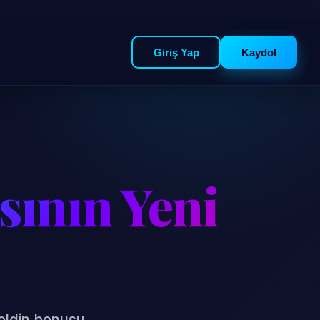
Giriş Yap
Kaydol
ının Yeni
geldin bonusu