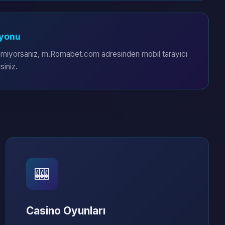
iyonu
emiyorsanız, m.Romabet.com adresinden mobil tarayıcı
siniz.
🎰
Casino Oyunları