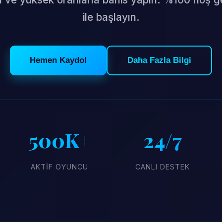
ile başlayın.
Hemen Kaydol
Daha Fazla Bilgi
500K+
24/7
AKTIF OYUNCU
CANLI DESTEK