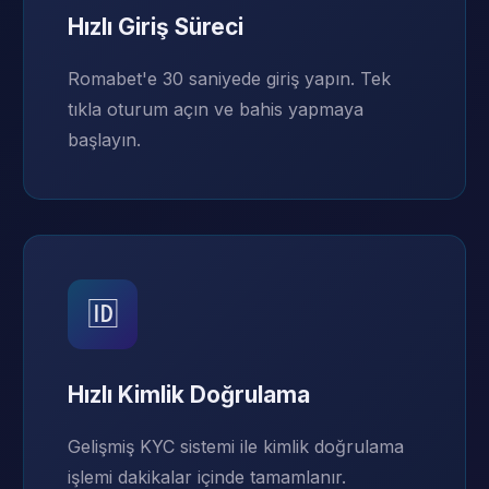
Hızlı Giriş Süreci
Romabet'e 30 saniyede giriş yapın. Tek
tıkla oturum açın ve bahis yapmaya
başlayın.
🆔
Hızlı Kimlik Doğrulama
Gelişmiş KYC sistemi ile kimlik doğrulama
işlemi dakikalar içinde tamamlanır.