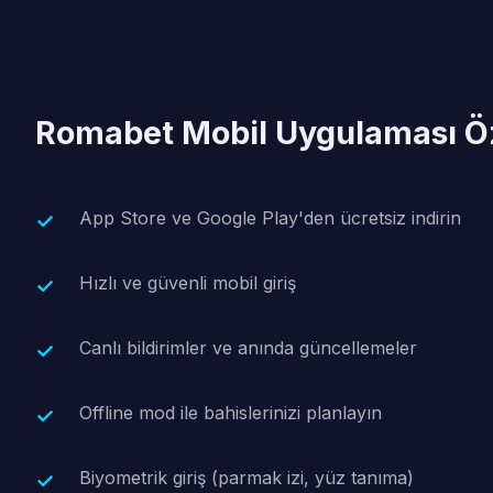
Romabet Mobil Uygulaması Öze
App Store ve Google Play'den ücretsiz indirin
Hızlı ve güvenli mobil giriş
Canlı bildirimler ve anında güncellemeler
Offline mod ile bahislerinizi planlayın
Biyometrik giriş (parmak izi, yüz tanıma)