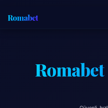
Romabet
Romabet 
Güvenli, hız