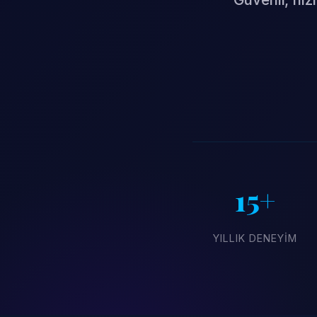
15+
YILLIK DENEYIM