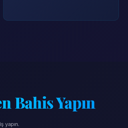
n Bahis Yapın
ş yapın.