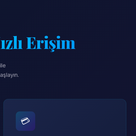
ızlı Erişim
ile
aşlayın.
💳