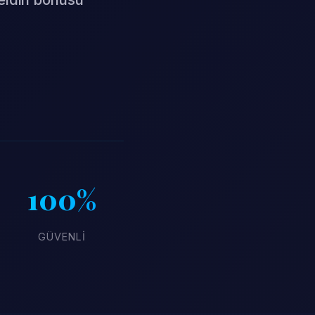
100%
GÜVENLI