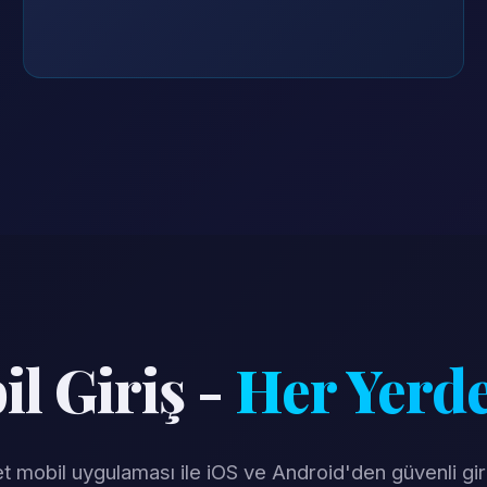
l Giriş -
Her Yerde
 mobil uygulaması ile iOS ve Android'den güvenli giri