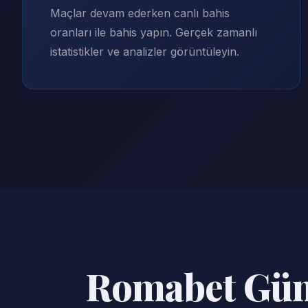
Maçlar devam ederken canlı bahis
oranları ile bahis yapın. Gerçek zamanlı
istatistikler ve analizler görüntüleyin.
Romabet Günc