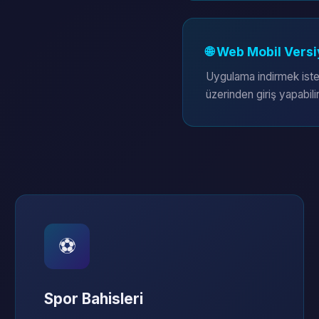
🌐 Web Mobil Vers
Uygulama indirmek ist
üzerinden giriş yapabilir
⚽
Spor Bahisleri