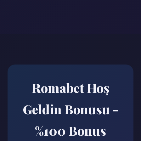
Romabet Hoş
Geldin Bonusu -
%100 Bonus