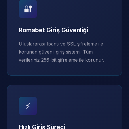
🔐
Romabet Giriş Güvenliği
Uluslararası lisans ve SSL şifreleme ile
korunan güvenli giriş sistemi. Tüm
verileriniz 256-bit şifreleme ile korunur.
⚡
Hızlı Giriş Süreci