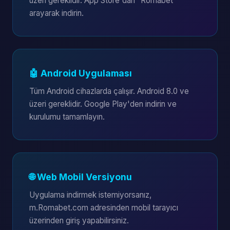
üzeri gereklidir. App Store'dan "Romabet"
arayarak indirin.
🤖 Android Uygulaması
Tüm Android cihazlarda çalışır. Android 8.0 ve
üzeri gereklidir. Google Play'den indirin ve
kurulumu tamamlayın.
🌐 Web Mobil Versiyonu
Uygulama indirmek istemiyorsanız,
m.Romabet.com adresinden mobil tarayıcı
üzerinden giriş yapabilirsiniz.