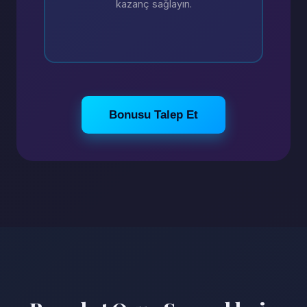
kazanç sağlayın.
Bonusu Talep Et