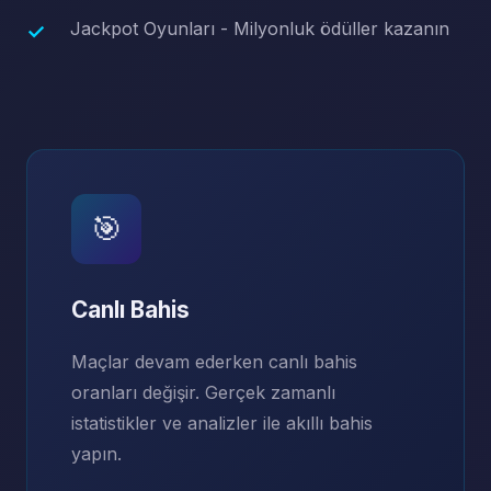
Jackpot Oyunları - Milyonluk ödüller kazanın
🎯
Canlı Bahis
Maçlar devam ederken canlı bahis
oranları değişir. Gerçek zamanlı
istatistikler ve analizler ile akıllı bahis
yapın.