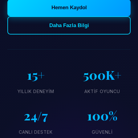
Hemen Kaydol
Daha Fazla Bilgi
15+
500K+
YILLIK DENEYIM
AKTIF OYUNCU
24/7
100%
CANLI DESTEK
GÜVENLI