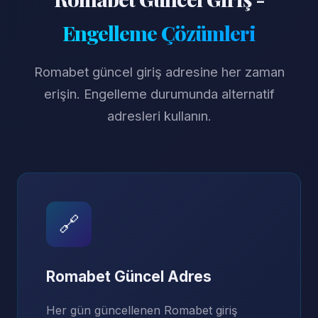
Engelleme Çözümleri
Romabet güncel giriş adresine her zaman
erişin. Engelleme durumunda alternatif
adresleri kullanın.
🔗
Romabet Güncel Adres
Her gün güncellenen Romabet giriş