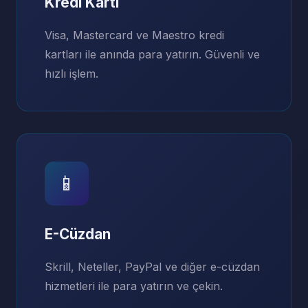
Kredi Kartı
Visa, Mastercard ve Maestro kredi
kartları ile anında para yatırın. Güvenli ve
hızlı işlem.
📱
E-Cüzdan
Skrill, Neteller, PayPal ve diğer e-cüzdan
hizmetleri ile para yatırın ve çekin.