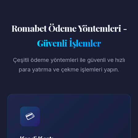
Romabet Ödeme Yöntemleri -
Güvenli İşlemler
Çeşitli ödeme yöntemleri ile güvenli ve hızlı
para yatırma ve çekme işlemleri yapın.
💳