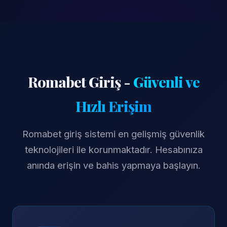
Romabet Giriş -
Güvenli ve
Hızlı Erişim
Romabet giriş sistemi en gelişmiş güvenlik
teknolojileri ile korunmaktadır. Hesabınıza
anında erişin ve bahis yapmaya başlayın.