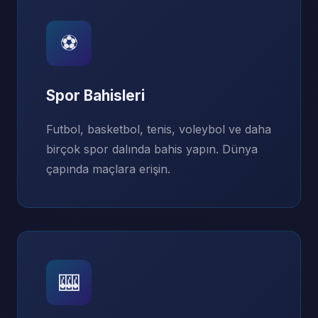
⚽
Spor Bahisleri
Futbol, basketbol, tenis, voleybol ve daha
birçok spor dalında bahis yapın. Dünya
çapında maçlara erişin.
🎰