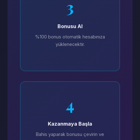
3
Bonusu Al
%100 bonus otomatik hesabınıza
yüklenecektir.
4
Kazanmaya Başla
Bahis yaparak bonusu çevirin ve