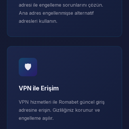
adresi ile engelleme sorunlarını çözün.
Ana adres engellenmişse alternatif
adresleri kullanın.
🛡️
VPN ile Erişim
VPN hizmetleri ile Romabet güncel giriş
adresine erişin. Gizliliğiniz korunur ve
engelleme aşılır.