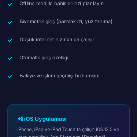
Offline mod ile bahislerinizi planlayın
Biyometrik giriş (parmak izi, yüz tanıma)
Düşük internet hızında da çalışır
Otomatik giriş özelliği
Bakiye ve işlem geçmişi hızlı erişim
📲 iOS Uygulaması
iPhone, iPad ve iPod Touch'ta çalışır. iOS 12.0 ve