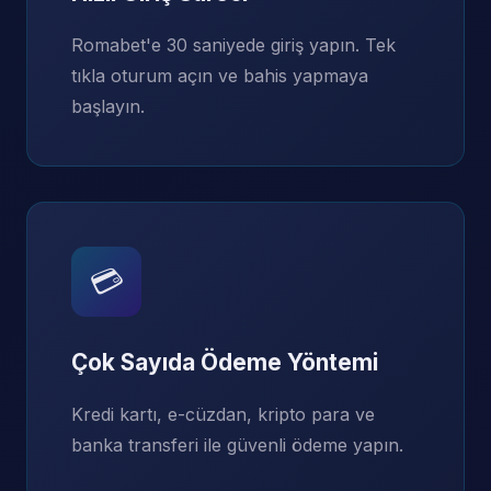
Romabet'e 30 saniyede giriş yapın. Tek
tıkla oturum açın ve bahis yapmaya
başlayın.
💳
Çok Sayıda Ödeme Yöntemi
Kredi kartı, e-cüzdan, kripto para ve
banka transferi ile güvenli ödeme yapın.