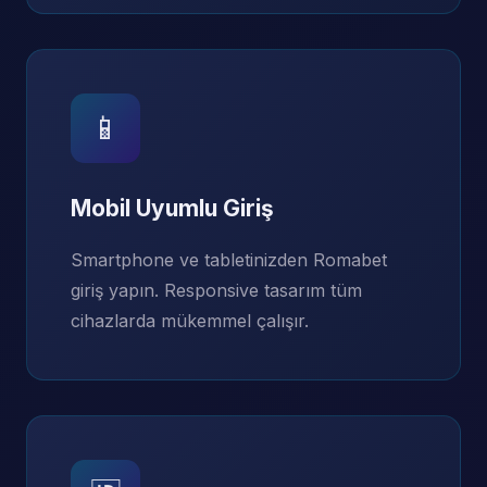
📱
Mobil Uyumlu Giriş
Smartphone ve tabletinizden Romabet
giriş yapın. Responsive tasarım tüm
cihazlarda mükemmel çalışır.