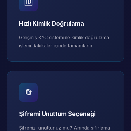
🆔
Hızlı Kimlik Doğrulama
Gelişmiş KYC sistemi ile kimlik doğrulama
işlemi dakikalar içinde tamamlanır.
🔄
Şifremi Unuttum Seçeneği
Şifrenizi unuttunuz mu? Anında sıfırlama