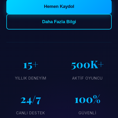
Hemen Kaydol
Daha Fazla Bilgi
15+
500K+
YILLIK DENEYIM
AKTIF OYUNCU
24/7
100%
CANLI DESTEK
GÜVENLI