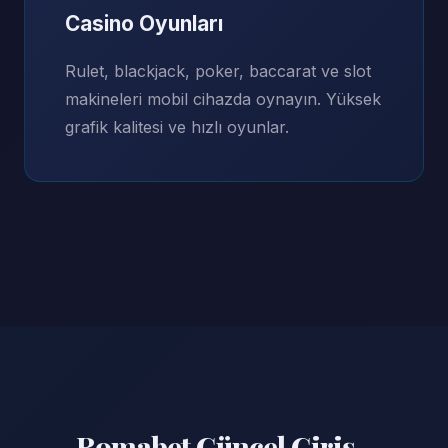
Casino Oyunları
Rulet, blackjack, poker, baccarat ve slot
makineleri mobil cihazda oynayın. Yüksek
grafik kalitesi ve hızlı oyunlar.
Romabet Güncel Giriş -