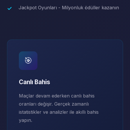
Jackpot Oyunları - Milyonluk ödüller kazanın
🎯
Canlı Bahis
Maçlar devam ederken canlı bahis
oranları değişir. Gerçek zamanlı
istatistikler ve analizler ile akıllı bahis
yapın.