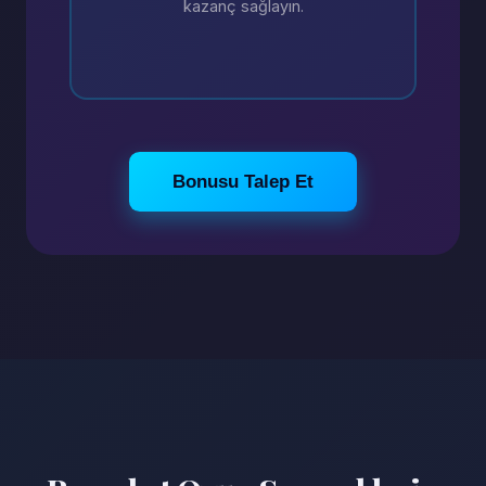
kazanç sağlayın.
Bonusu Talep Et