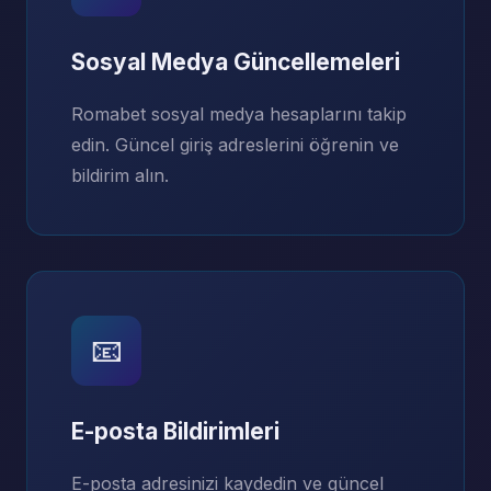
Sosyal Medya Güncellemeleri
Romabet sosyal medya hesaplarını takip
edin. Güncel giriş adreslerini öğrenin ve
bildirim alın.
📧
E-posta Bildirimleri
E-posta adresinizi kaydedin ve güncel