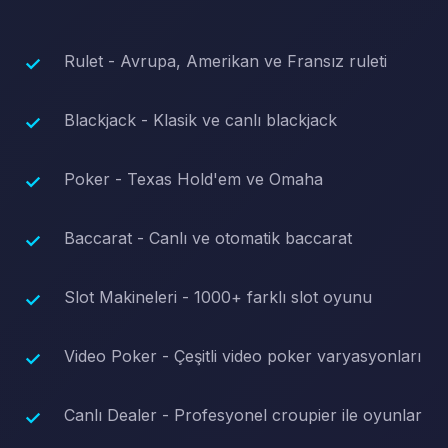
Rulet - Avrupa, Amerikan ve Fransız ruleti
Blackjack - Klasik ve canlı blackjack
Poker - Texas Hold'em ve Omaha
Baccarat - Canlı ve otomatik baccarat
Slot Makineleri - 1000+ farklı slot oyunu
Video Poker - Çeşitli video poker varyasyonları
Canlı Dealer - Profesyonel croupier ile oyunlar