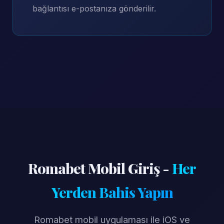
bağlantısı e-postanıza gönderilir.
Romabet Mobil Giriş -
Her
Yerden Bahis Yapın
Romabet mobil uygulaması ile iOS ve