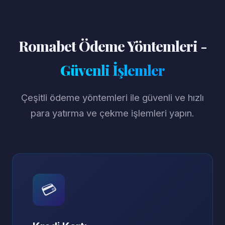
Romabet Ödeme Yöntemleri -
Güvenli İşlemler
Çeşitli ödeme yöntemleri ile güvenli ve hızlı
para yatırma ve çekme işlemleri yapın.
💳