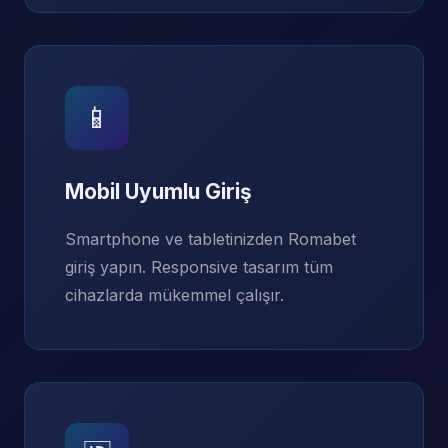
📱
Mobil Uyumlu Giriş
Smartphone ve tabletinizden Romabet
giriş yapın. Responsive tasarım tüm
cihazlarda mükemmel çalışır.