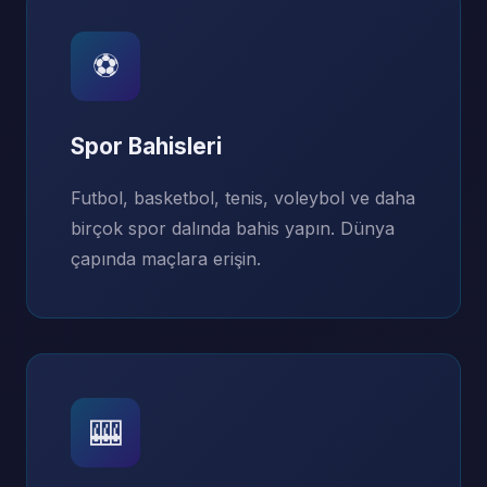
⚽
Spor Bahisleri
Futbol, basketbol, tenis, voleybol ve daha
birçok spor dalında bahis yapın. Dünya
çapında maçlara erişin.
🎰