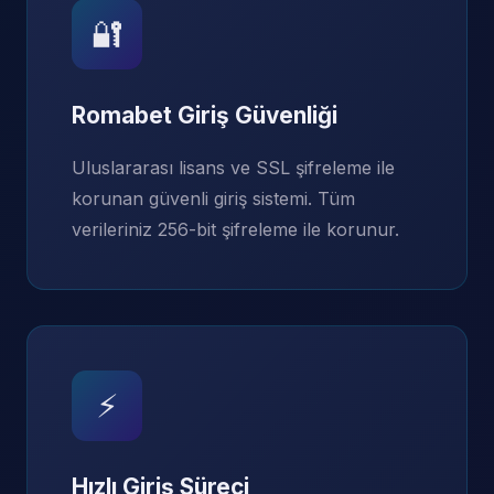
🔐
Romabet Giriş Güvenliği
Uluslararası lisans ve SSL şifreleme ile
korunan güvenli giriş sistemi. Tüm
verileriniz 256-bit şifreleme ile korunur.
⚡
Hızlı Giriş Süreci