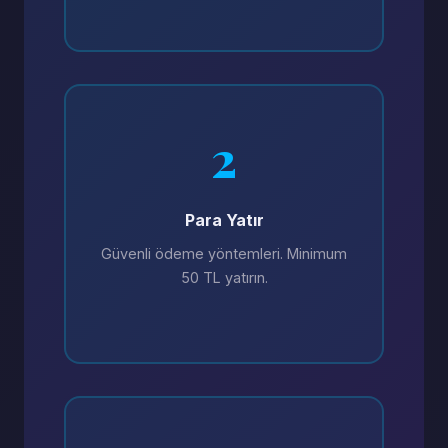
2
Para Yatır
Güvenli ödeme yöntemleri. Minimum
50 TL yatırın.