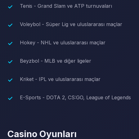
Tenis - Grand Slam ve ATP turnuvaları
Voleybol - Süper Lig ve uluslararası maçlar
Hokey - NHL ve uluslararası maçlar
Beyzbol - MLB ve diğer ligeler
Kriket - IPL ve uluslararası maçlar
E-Sports - DOTA 2, CS:GO, League of Legends
Casino Oyunları