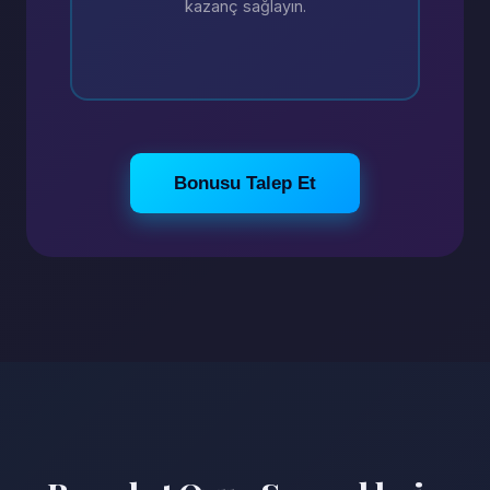
kazanç sağlayın.
Bonusu Talep Et