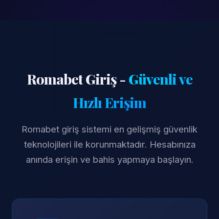
Romabet Giriş -
Güvenli ve
Hızlı Erişim
Romabet giriş sistemi en gelişmiş güvenlik
teknolojileri ile korunmaktadır. Hesabınıza
anında erişin ve bahis yapmaya başlayın.