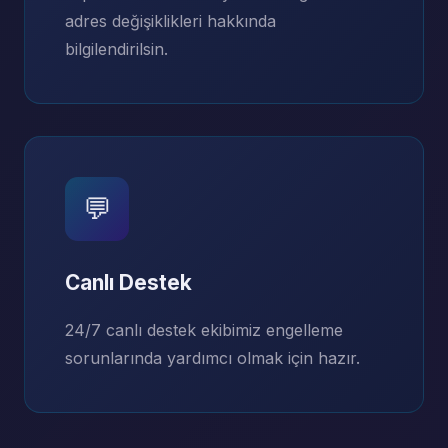
adres değişiklikleri hakkında
bilgilendirilsin.
💬
Canlı Destek
24/7 canlı destek ekibimiz engelleme
sorunlarında yardımcı olmak için hazır.