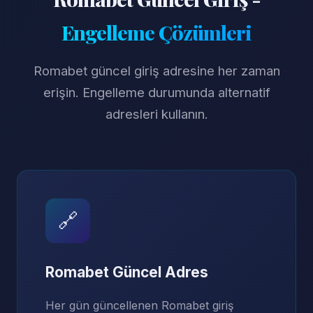
Engelleme Çözümleri
Romabet güncel giriş adresine her zaman
erişin. Engelleme durumunda alternatif
adresleri kullanın.
🔗
Romabet Güncel Adres
Her gün güncellenen Romabet giriş