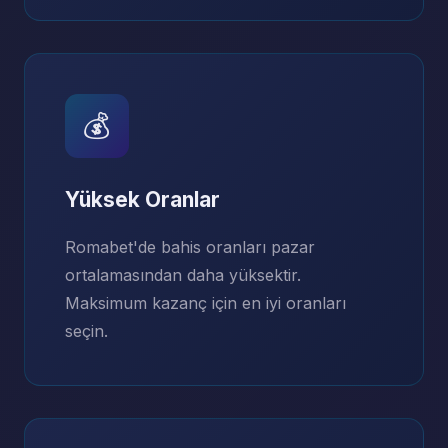
💰
Yüksek Oranlar
Romabet'de bahis oranları pazar
ortalamasından daha yüksektir.
Maksimum kazanç için en iyi oranları
seçin.