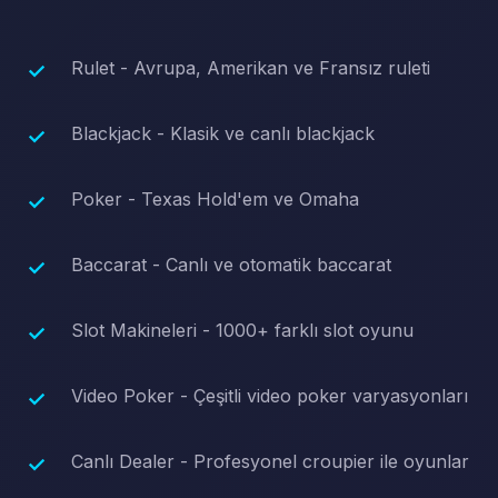
Rulet - Avrupa, Amerikan ve Fransız ruleti
Blackjack - Klasik ve canlı blackjack
Poker - Texas Hold'em ve Omaha
Baccarat - Canlı ve otomatik baccarat
Slot Makineleri - 1000+ farklı slot oyunu
Video Poker - Çeşitli video poker varyasyonları
Canlı Dealer - Profesyonel croupier ile oyunlar