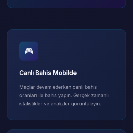
🎮
Canlı Bahis Mobilde
Maçlar devam ederken canlı bahis
oranları ile bahis yapın. Gerçek zamanlı
istatistikler ve analizler görüntüleyin.