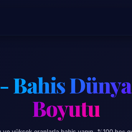
- Bahis Dünyas
Boyutu
lı ve yüksek oranlarla bahis yapın. %100 hoş 