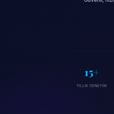
15+
YILLIK DENEYIM