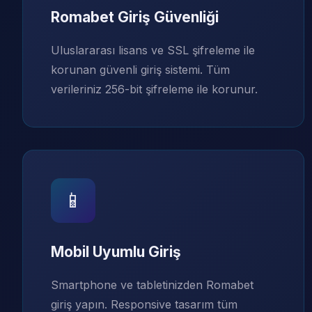
Romabet Giriş Güvenliği
Uluslararası lisans ve SSL şifreleme ile
korunan güvenli giriş sistemi. Tüm
verileriniz 256-bit şifreleme ile korunur.
📱
Mobil Uyumlu Giriş
Smartphone ve tabletinizden Romabet
giriş yapın. Responsive tasarım tüm