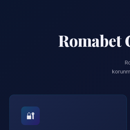
Romabet G
Ro
korunma
🔐