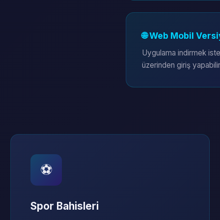
🌐 Web Mobil Vers
Uygulama indirmek ist
üzerinden giriş yapabilir
⚽
Spor Bahisleri