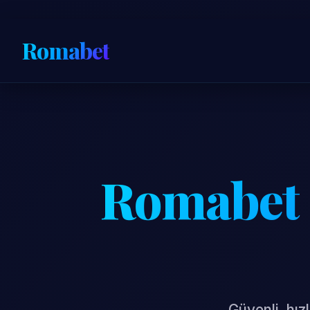
Romabet
Romabet 
Güvenli, hız