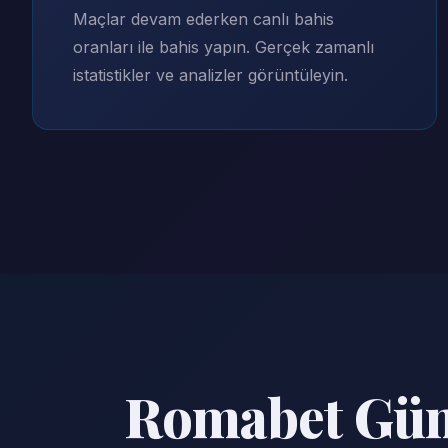
Maçlar devam ederken canlı bahis
oranları ile bahis yapın. Gerçek zamanlı
istatistikler ve analizler görüntüleyin.
Romabet Günc