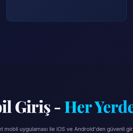
l Giriş -
Her Yerde
 mobil uygulaması ile iOS ve Android'den güvenli giri