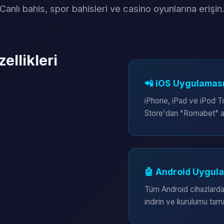
Canlı bahis, spor bahisleri ve casino oyunlarına erişin
llikleri
📲 iOS Uygulamas
iPhone, iPad ve iPod Tou
Store'dan "Romabet" ar
🤖 Android Uygul
Tüm Android cihazlarda 
indirin ve kurulumu tam