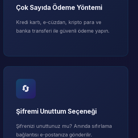
Çok Sayıda Ödeme Yöntemi
Kredi kartı, e-cüzdan, kripto para ve
banka transferi ile güvenli ödeme yapın.
🔄
Şifremi Unuttum Seçeneği
Şifrenizi unuttunuz mu? Anında sıfırlama
bağlantısı e-postanıza gönderilir.