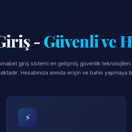
iriş -
Güvenli ve H
mabet giriş sistemi en gelişmiş güvenlik teknolojileri 
ktadır. Hesabınıza anında erişin ve bahis yapmaya b
⚡