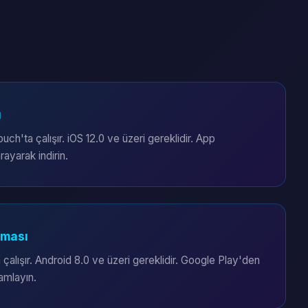
.
ı
ch'ta çalışır. iOS 12.0 ve üzeri gereklidir. App
ayarak indirin.
aması
çalışır. Android 8.0 ve üzeri gereklidir. Google Play'den
amlayın.