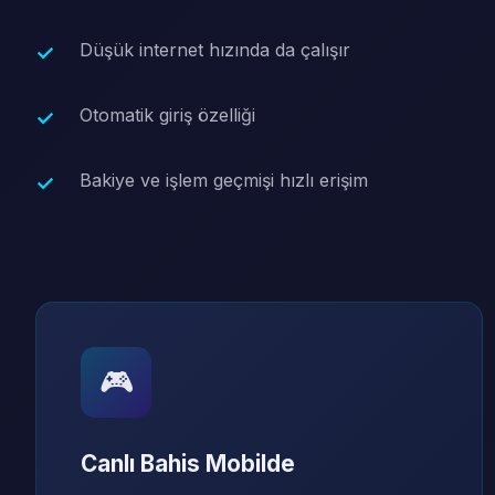
Düşük internet hızında da çalışır
Otomatik giriş özelliği
Bakiye ve işlem geçmişi hızlı erişim
🎮
Canlı Bahis Mobilde