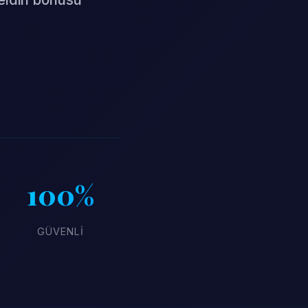
100%
GÜVENLI