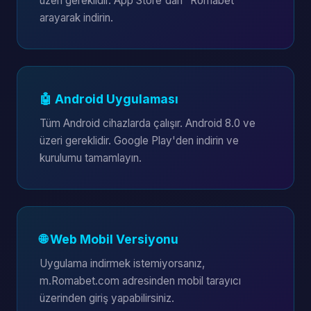
üzeri gereklidir. App Store'dan "Romabet"
arayarak indirin.
🤖 Android Uygulaması
Tüm Android cihazlarda çalışır. Android 8.0 ve
üzeri gereklidir. Google Play'den indirin ve
kurulumu tamamlayın.
🌐 Web Mobil Versiyonu
Uygulama indirmek istemiyorsanız,
m.Romabet.com adresinden mobil tarayıcı
üzerinden giriş yapabilirsiniz.