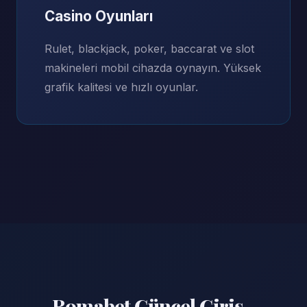
Casino Oyunları
Rulet, blackjack, poker, baccarat ve slot
makineleri mobil cihazda oynayın. Yüksek
grafik kalitesi ve hızlı oyunlar.
Romabet Güncel Giriş -