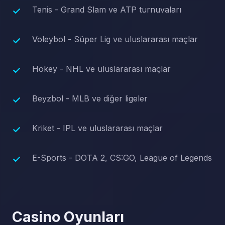
Tenis - Grand Slam ve ATP turnuvaları
Voleybol - Süper Lig ve uluslararası maçlar
Hokey - NHL ve uluslararası maçlar
Beyzbol - MLB ve diğer ligeler
Kriket - IPL ve uluslararası maçlar
E-Sports - DOTA 2, CS:GO, League of Legends
Casino Oyunları