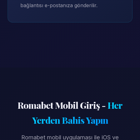
bağlantısı e-postanıza gönderilir.
Romabet Mobil Giriş -
Her
Yerden Bahis Yapın
Romabet mobil uygulaması ile iOS ve