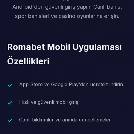
Android'den güvenli giriş yapın. Canlı bahis,
spor bahisleri ve casino oyunlarına erişin.
Romabet Mobil Uygulaması
Özellikleri
App Store ve Google Play'den ücretsiz indirin
Hızlı ve güvenli mobil giriş
Canlı bildirimler ve anında güncellemeler