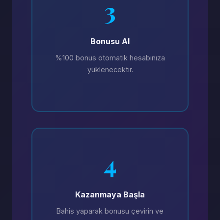
3
Bonusu Al
%100 bonus otomatik hesabınıza
yüklenecektir.
4
Kazanmaya Başla
Bahis yaparak bonusu çevirin ve