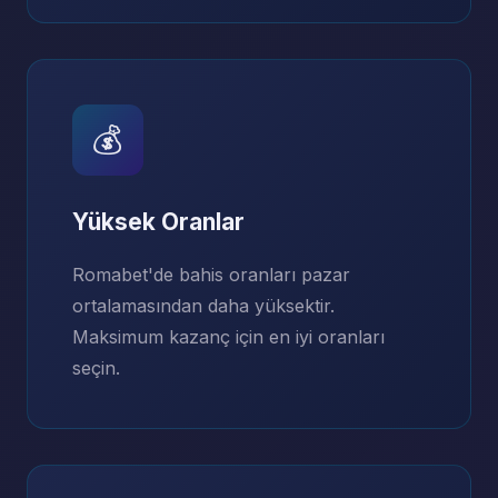
💰
Yüksek Oranlar
Romabet'de bahis oranları pazar
ortalamasından daha yüksektir.
Maksimum kazanç için en iyi oranları
seçin.