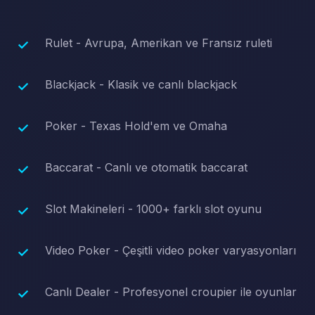
Rulet - Avrupa, Amerikan ve Fransız ruleti
Blackjack - Klasik ve canlı blackjack
Poker - Texas Hold'em ve Omaha
Baccarat - Canlı ve otomatik baccarat
Slot Makineleri - 1000+ farklı slot oyunu
Video Poker - Çeşitli video poker varyasyonları
Canlı Dealer - Profesyonel croupier ile oyunlar