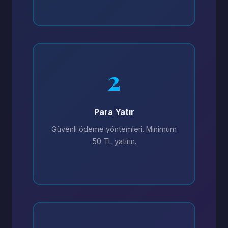
2
Para Yatır
Güvenli ödeme yöntemleri. Minimum
50 TL yatırın.