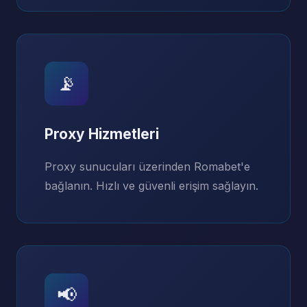
📡
Proxy Hizmetleri
Proxy sunucuları üzerinden Romabet'e
bağlanın. Hızlı ve güvenli erişim sağlayın.
📢