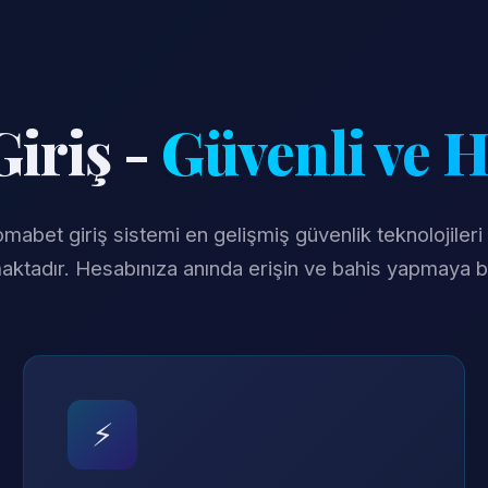
iriş -
Güvenli ve H
mabet giriş sistemi en gelişmiş güvenlik teknolojileri 
ktadır. Hesabınıza anında erişin ve bahis yapmaya b
⚡