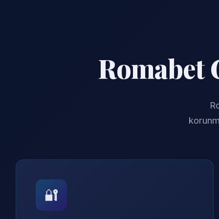
Romabet G
Ro
korunma
🔐