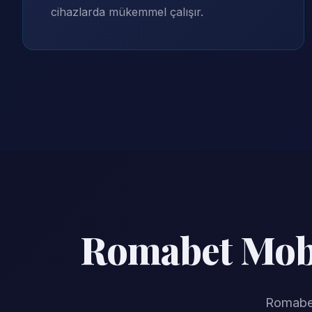
cihazlarda mükemmel çalışır.
Romabet Mobi
Romabet