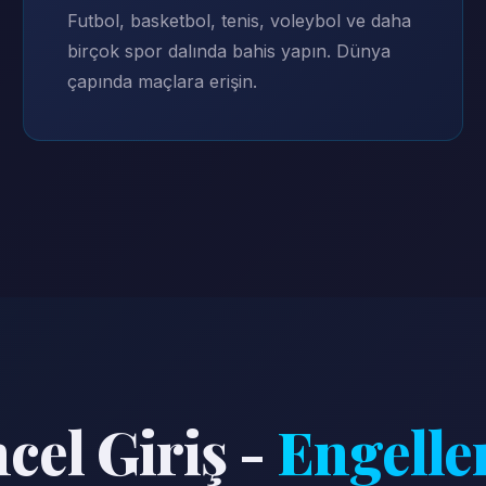
Futbol, basketbol, tenis, voleybol ve daha
birçok spor dalında bahis yapın. Dünya
çapında maçlara erişin.
el Giriş -
Engelle