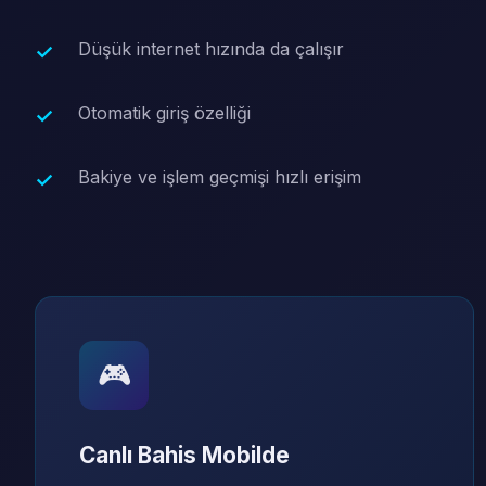
Düşük internet hızında da çalışır
Otomatik giriş özelliği
Bakiye ve işlem geçmişi hızlı erişim
🎮
Canlı Bahis Mobilde