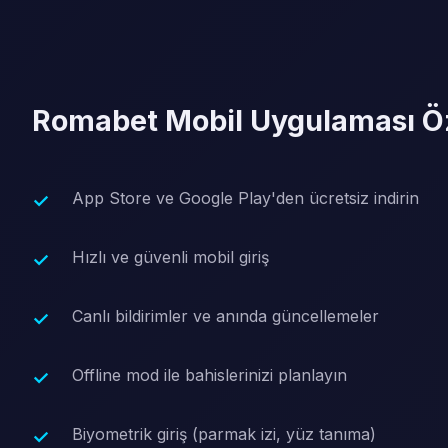
Romabet Mobil Uygulaması Öze
App Store ve Google Play'den ücretsiz indirin
Hızlı ve güvenli mobil giriş
Canlı bildirimler ve anında güncellemeler
Offline mod ile bahislerinizi planlayın
Biyometrik giriş (parmak izi, yüz tanıma)