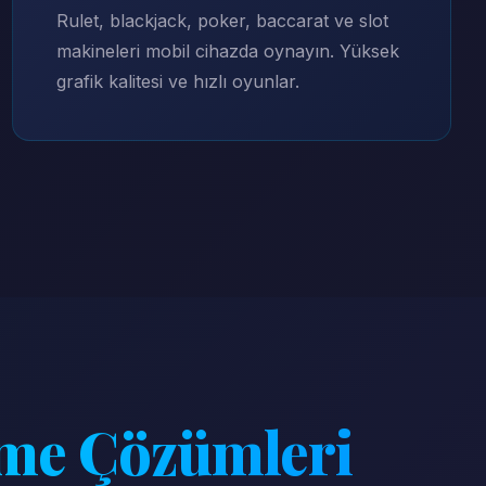
Rulet, blackjack, poker, baccarat ve slot
makineleri mobil cihazda oynayın. Yüksek
grafik kalitesi ve hızlı oyunlar.
me Çözümleri