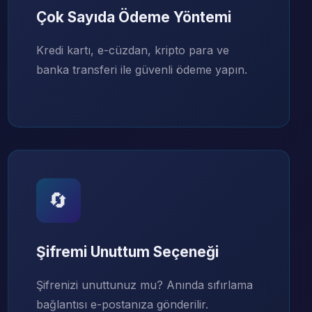
Çok Sayıda Ödeme Yöntemi
Kredi kartı, e-cüzdan, kripto para ve
banka transferi ile güvenli ödeme yapın.
🔄
Şifremi Unuttum Seçeneği
Şifrenizi unuttunuz mu? Anında sıfırlama
bağlantısı e-postanıza gönderilir.