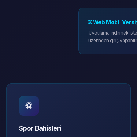
🌐 Web Mobil Vers
Uygulama indirmek ist
üzerinden giriş yapabilir
⚽
Spor Bahisleri