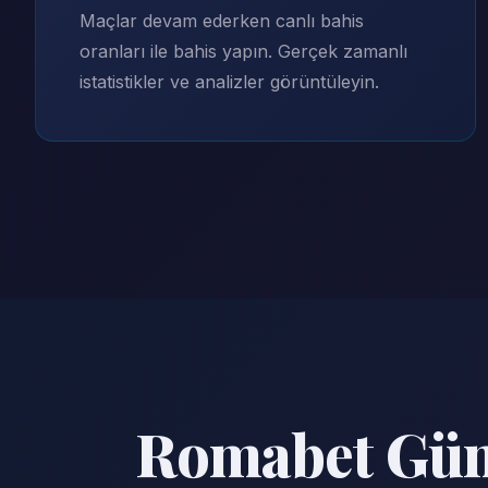
Maçlar devam ederken canlı bahis
oranları ile bahis yapın. Gerçek zamanlı
istatistikler ve analizler görüntüleyin.
Romabet Günc