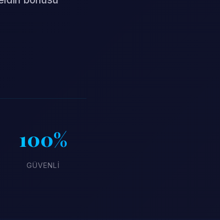
100%
GÜVENLI