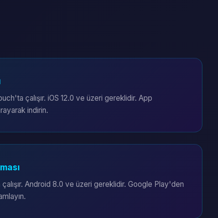
.
ı
ch'ta çalışır. iOS 12.0 ve üzeri gereklidir. App
ayarak indirin.
aması
çalışır. Android 8.0 ve üzeri gereklidir. Google Play'den
amlayın.