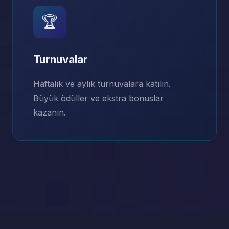
🏆
Turnuvalar
Haftalık ve aylık turnuvalara katılın.
Büyük ödüller ve ekstra bonuslar
kazanın.