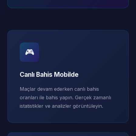
🎮
Canlı Bahis Mobilde
Maçlar devam ederken canlı bahis
oranları ile bahis yapın. Gerçek zamanlı
istatistikler ve analizler görüntüleyin.