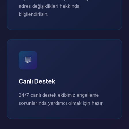
adres değişiklikleri hakkında
bilgilendirilsin.
💬
Canlı Destek
24/7 canlı destek ekibimiz engelleme
sorunlarında yardımcı olmak için hazır.