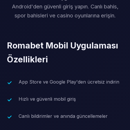
Android'den güvenli giriş yapın. Canlı bahis,
spor bahisleri ve casino oyunlarına erişin.
Romabet Mobil Uygulaması
Özellikleri
App Store ve Google Play'den ücretsiz indirin
Hızlı ve güvenli mobil giriş
Canlı bildirimler ve anında güncellemeler