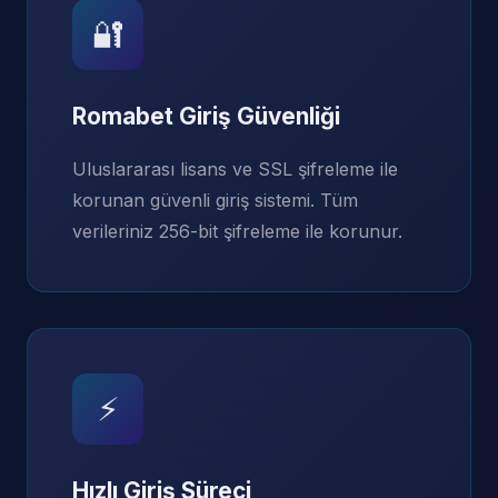
🔐
Romabet Giriş Güvenliği
Uluslararası lisans ve SSL şifreleme ile
korunan güvenli giriş sistemi. Tüm
verileriniz 256-bit şifreleme ile korunur.
⚡
Hızlı Giriş Süreci