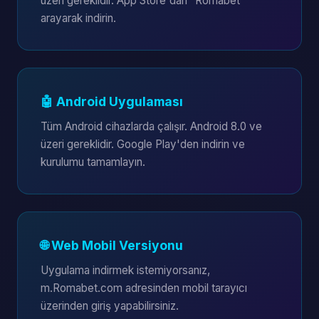
üzeri gereklidir. App Store'dan "Romabet"
arayarak indirin.
🤖 Android Uygulaması
Tüm Android cihazlarda çalışır. Android 8.0 ve
üzeri gereklidir. Google Play'den indirin ve
kurulumu tamamlayın.
🌐 Web Mobil Versiyonu
Uygulama indirmek istemiyorsanız,
m.Romabet.com adresinden mobil tarayıcı
üzerinden giriş yapabilirsiniz.