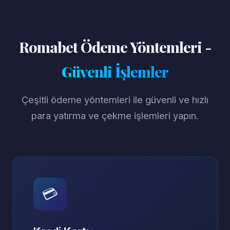
Romabet Ödeme Yöntemleri -
Güvenli İşlemler
Çeşitli ödeme yöntemleri ile güvenli ve hızlı
para yatırma ve çekme işlemleri yapın.
💳