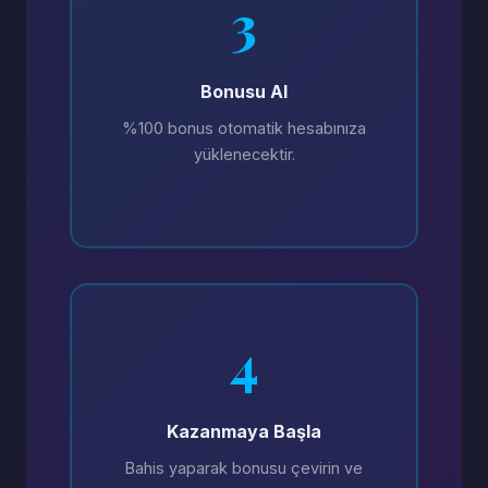
3
Bonusu Al
%100 bonus otomatik hesabınıza
yüklenecektir.
4
Kazanmaya Başla
Bahis yaparak bonusu çevirin ve