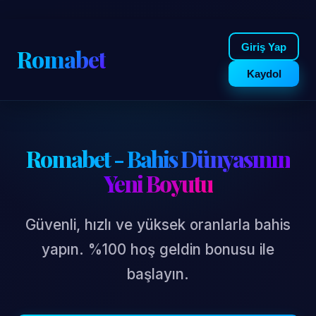
Giriş Yap
Romabet
Kaydol
Romabet - Bahis Dünyasının
Yeni Boyutu
Güvenli, hızlı ve yüksek oranlarla bahis
yapın. %100 hoş geldin bonusu ile
başlayın.