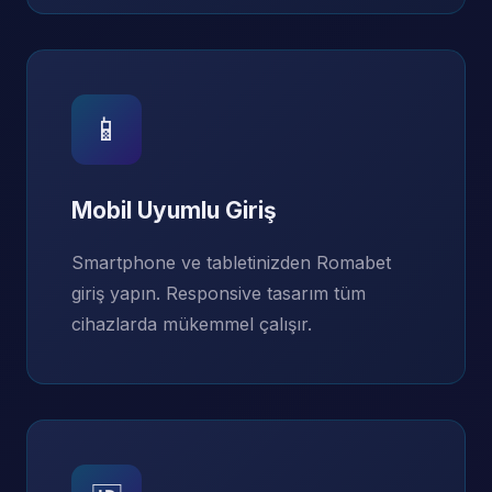
📱
Mobil Uyumlu Giriş
Smartphone ve tabletinizden Romabet
giriş yapın. Responsive tasarım tüm
cihazlarda mükemmel çalışır.