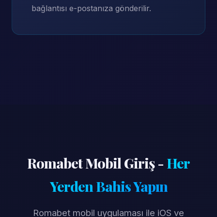
bağlantısı e-postanıza gönderilir.
Romabet Mobil Giriş -
Her
Yerden Bahis Yapın
Romabet mobil uygulaması ile iOS ve