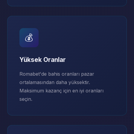
💰
Yüksek Oranlar
Romabet'de bahis oranları pazar
ortalamasından daha yüksektir.
Maksimum kazanç için en iyi oranları
seçin.