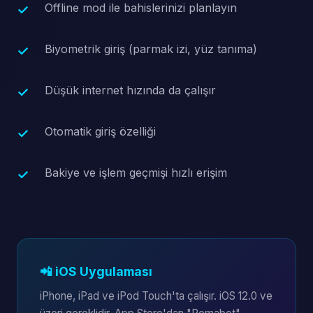
Offline mod ile bahislerinizi planlayın
Biyometrik giriş (parmak izi, yüz tanıma)
Düşük internet hızında da çalışır
Otomatik giriş özelliği
Bakiye ve işlem geçmişi hızlı erişim
📲 iOS Uygulaması
iPhone, iPad ve iPod Touch'ta çalışır. iOS 12.0 ve