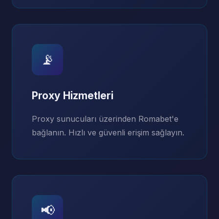
📡
Proxy Hizmetleri
Proxy sunucuları üzerinden Romabet'e
bağlanın. Hızlı ve güvenli erişim sağlayın.
📢