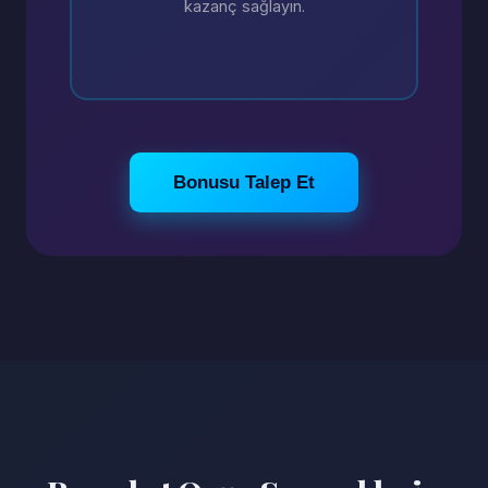
kazanç sağlayın.
Bonusu Talep Et