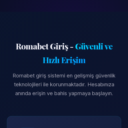
Romabet Giriş -
Güvenli ve
Hızlı Erişim
Romabet giriş sistemi en gelişmiş güvenlik
teknolojileri ile korunmaktadır. Hesabınıza
anında erişin ve bahis yapmaya başlayın.