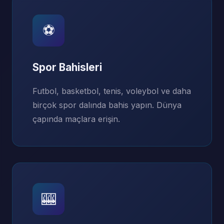
⚽
Spor Bahisleri
Futbol, basketbol, tenis, voleybol ve daha
birçok spor dalında bahis yapın. Dünya
çapında maçlara erişin.
🎰