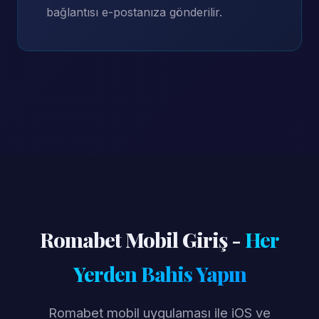
bağlantısı e-postanıza gönderilir.
Romabet Mobil Giriş -
Her
Yerden Bahis Yapın
Romabet mobil uygulaması ile iOS ve