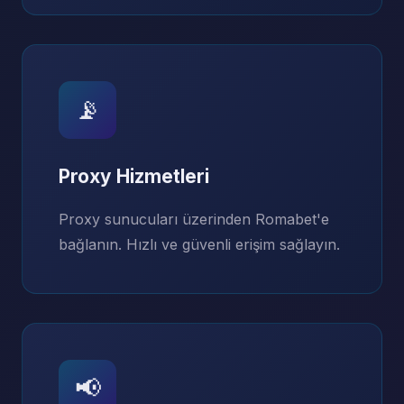
📡
Proxy Hizmetleri
Proxy sunucuları üzerinden Romabet'e
bağlanın. Hızlı ve güvenli erişim sağlayın.
📢