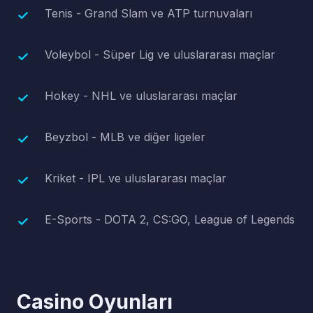
Tenis - Grand Slam ve ATP turnuvaları
Voleybol - Süper Lig ve uluslararası maçlar
Hokey - NHL ve uluslararası maçlar
Beyzbol - MLB ve diğer ligeler
Kriket - IPL ve uluslararası maçlar
E-Sports - DOTA 2, CS:GO, League of Legends
Casino Oyunları