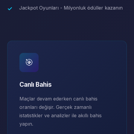
Jackpot Oyunları - Milyonluk ödüller kazanın
🎯
Canlı Bahis
Maçlar devam ederken canlı bahis
oranları değişir. Gerçek zamanlı
istatistikler ve analizler ile akıllı bahis
yapın.