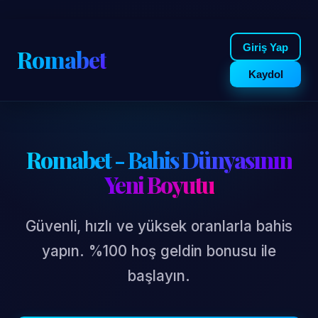
Giriş Yap
Romabet
Kaydol
Romabet - Bahis Dünyasının
Yeni Boyutu
Güvenli, hızlı ve yüksek oranlarla bahis
yapın. %100 hoş geldin bonusu ile
başlayın.