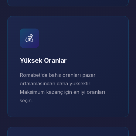
💰
Yüksek Oranlar
Romabet'de bahis oranları pazar
ortalamasından daha yüksektir.
Maksimum kazanç için en iyi oranları
seçin.