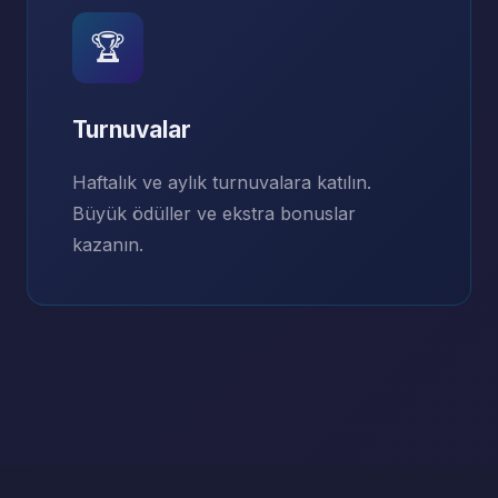
🏆
Turnuvalar
Haftalık ve aylık turnuvalara katılın.
Büyük ödüller ve ekstra bonuslar
kazanın.