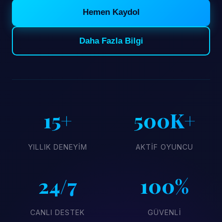
Hemen Kaydol
Daha Fazla Bilgi
15+
500K+
YILLIK DENEYIM
AKTIF OYUNCU
24/7
100%
CANLI DESTEK
GÜVENLI