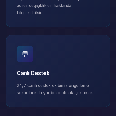
adres değişiklikleri hakkında
bilgilendirilsin.
💬
Canlı Destek
24/7 canlı destek ekibimiz engelleme
sorunlarında yardımcı olmak için hazır.