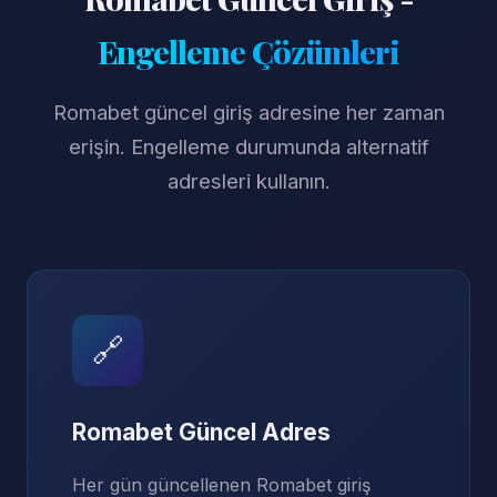
Engelleme Çözümleri
Romabet güncel giriş adresine her zaman
erişin. Engelleme durumunda alternatif
adresleri kullanın.
🔗
Romabet Güncel Adres
Her gün güncellenen Romabet giriş