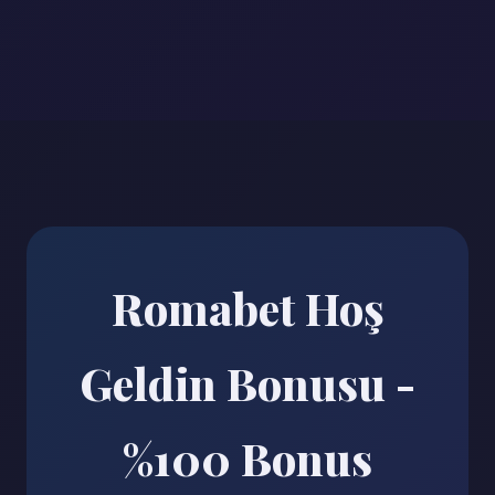
Romabet Hoş
Geldin Bonusu -
%100 Bonus