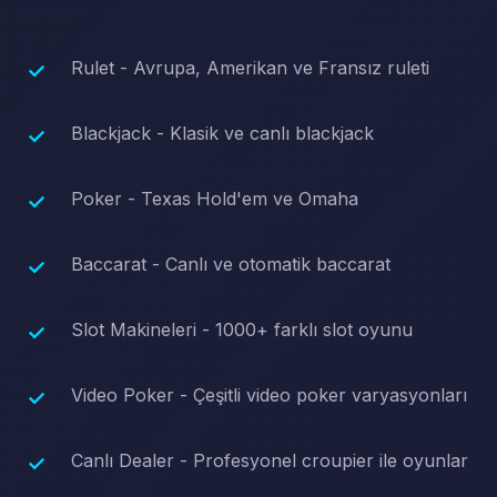
Rulet - Avrupa, Amerikan ve Fransız ruleti
Blackjack - Klasik ve canlı blackjack
Poker - Texas Hold'em ve Omaha
Baccarat - Canlı ve otomatik baccarat
Slot Makineleri - 1000+ farklı slot oyunu
Video Poker - Çeşitli video poker varyasyonları
Canlı Dealer - Profesyonel croupier ile oyunlar