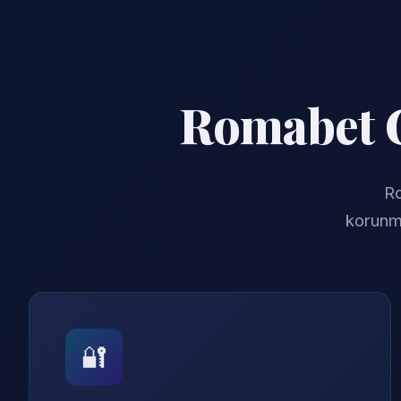
Romabet G
Ro
korunma
🔐