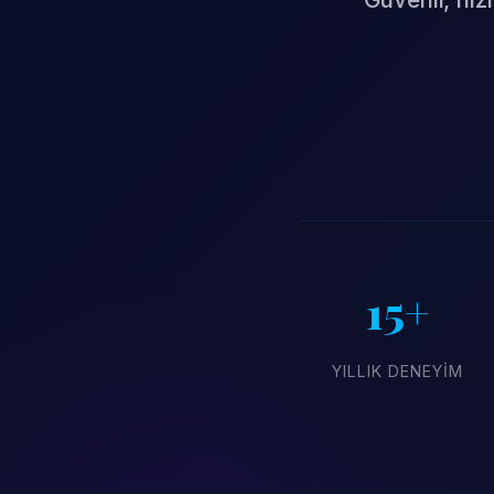
15+
YILLIK DENEYIM