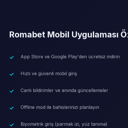
Romabet Mobil Uygulaması Öze
App Store ve Google Play'den ücretsiz indirin
Hızlı ve güvenli mobil giriş
Canlı bildirimler ve anında güncellemeler
Offline mod ile bahislerinizi planlayın
Biyometrik giriş (parmak izi, yüz tanıma)