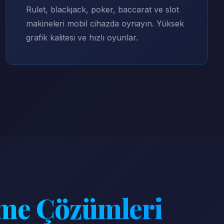
Rulet, blackjack, poker, baccarat ve slot
makineleri mobil cihazda oynayın. Yüksek
grafik kalitesi ve hızlı oyunlar.
me Çözümleri