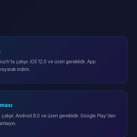
.
ı
ch'ta çalışır. iOS 12.0 ve üzeri gereklidir. App
ayarak indirin.
aması
çalışır. Android 8.0 ve üzeri gereklidir. Google Play'den
amlayın.