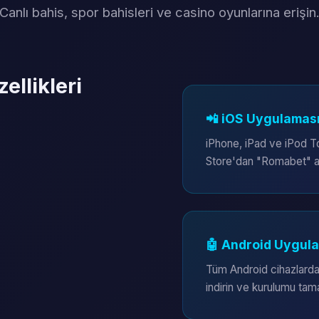
Canlı bahis, spor bahisleri ve casino oyunlarına erişin
llikleri
📲 iOS Uygulamas
iPhone, iPad ve iPod Tou
Store'dan "Romabet" ar
🤖 Android Uygul
Tüm Android cihazlarda 
indirin ve kurulumu tam