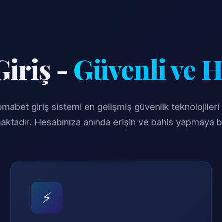
iriş -
Güvenli ve H
mabet giriş sistemi en gelişmiş güvenlik teknolojileri 
ktadır. Hesabınıza anında erişin ve bahis yapmaya b
⚡