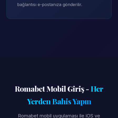
bağlantısı e-postanıza gönderilir.
Romabet Mobil Giriş -
Her
Yerden Bahis Yapın
Romabet mobil uygulaması ile iOS ve