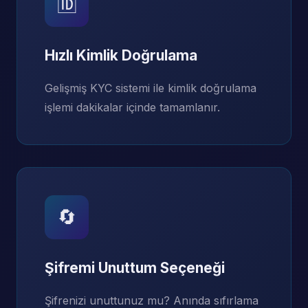
🆔
Hızlı Kimlik Doğrulama
Gelişmiş KYC sistemi ile kimlik doğrulama
işlemi dakikalar içinde tamamlanır.
🔄
Şifremi Unuttum Seçeneği
Şifrenizi unuttunuz mu? Anında sıfırlama