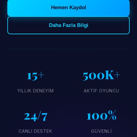
Hemen Kaydol
Daha Fazla Bilgi
15+
500K+
YILLIK DENEYIM
AKTIF OYUNCU
24/7
100%
CANLI DESTEK
GÜVENLI