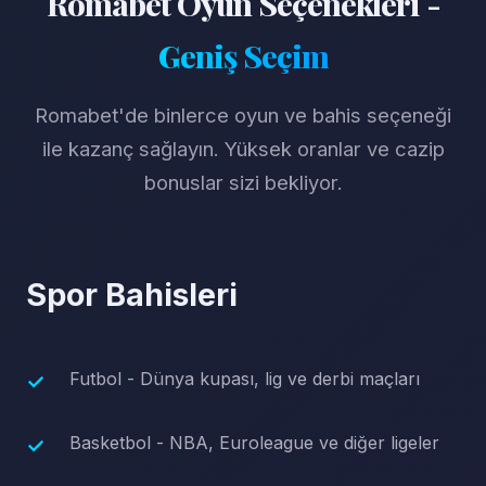
Romabet Oyun Seçenekleri -
Geniş Seçim
Romabet'de binlerce oyun ve bahis seçeneği
ile kazanç sağlayın. Yüksek oranlar ve cazip
bonuslar sizi bekliyor.
Spor Bahisleri
Futbol - Dünya kupası, lig ve derbi maçları
Basketbol - NBA, Euroleague ve diğer ligeler