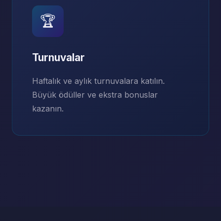
🏆
Turnuvalar
Haftalık ve aylık turnuvalara katılın.
Büyük ödüller ve ekstra bonuslar
kazanın.