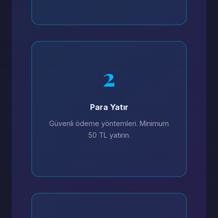
2
Para Yatır
Güvenli ödeme yöntemleri. Minimum
50 TL yatırın.