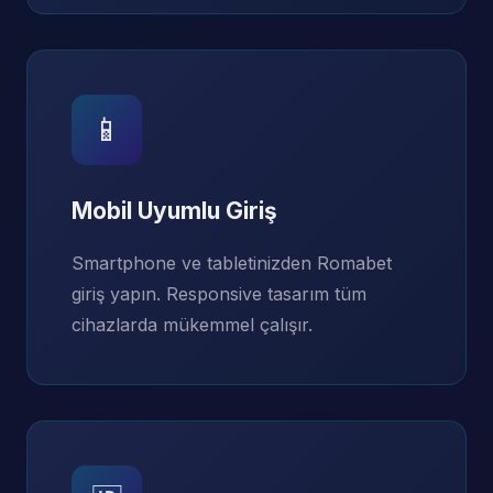
📱
Mobil Uyumlu Giriş
Smartphone ve tabletinizden Romabet
giriş yapın. Responsive tasarım tüm
cihazlarda mükemmel çalışır.