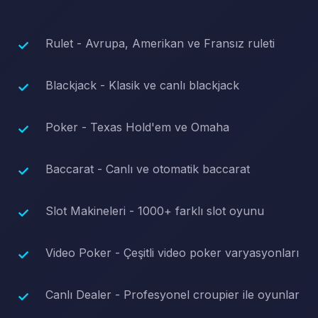
Rulet - Avrupa, Amerikan ve Fransız ruleti
Blackjack - Klasik ve canlı blackjack
Poker - Texas Hold'em ve Omaha
Baccarat - Canlı ve otomatik baccarat
Slot Makineleri - 1000+ farklı slot oyunu
Video Poker - Çeşitli video poker varyasyonları
Canlı Dealer - Profesyonel croupier ile oyunlar