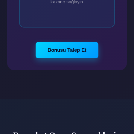
kazanç sağlayın.
Bonusu Talep Et