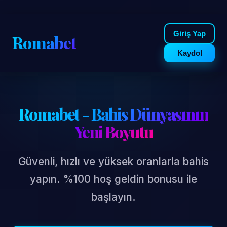
Giriş Yap
Romabet
Kaydol
Romabet - Bahis Dünyasının
Yeni Boyutu
Güvenli, hızlı ve yüksek oranlarla bahis
yapın. %100 hoş geldin bonusu ile
başlayın.