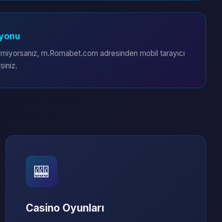
iyonu
emiyorsanız, m.Romabet.com adresinden mobil tarayıcı
siniz.
🎰
Casino Oyunları