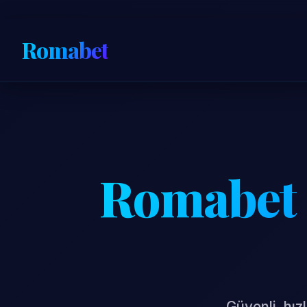
Romabet
Romabet 
Güvenli, hız