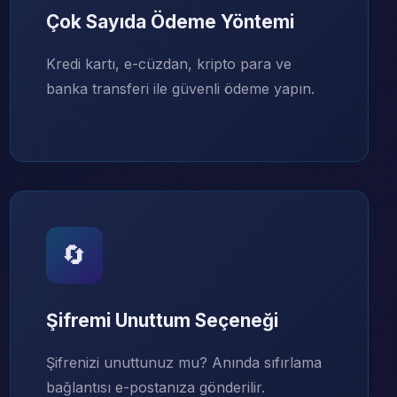
Çok Sayıda Ödeme Yöntemi
Kredi kartı, e-cüzdan, kripto para ve
banka transferi ile güvenli ödeme yapın.
🔄
Şifremi Unuttum Seçeneği
Şifrenizi unuttunuz mu? Anında sıfırlama
bağlantısı e-postanıza gönderilir.