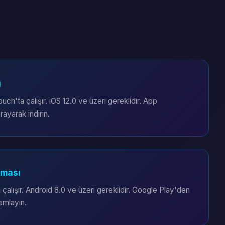
.
ı
ch'ta çalışır. iOS 12.0 ve üzeri gereklidir. App
ayarak indirin.
aması
çalışır. Android 8.0 ve üzeri gereklidir. Google Play'den
amlayın.