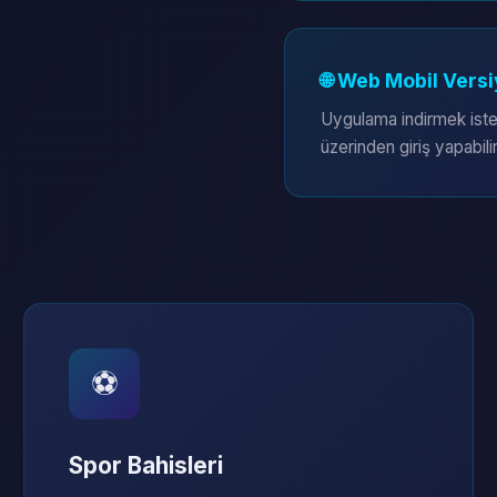
🌐 Web Mobil Vers
Uygulama indirmek ist
üzerinden giriş yapabilir
⚽
Spor Bahisleri