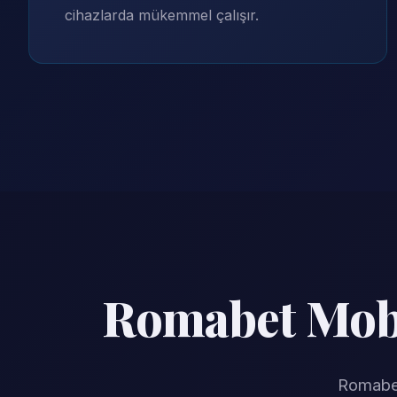
cihazlarda mükemmel çalışır.
Romabet Mobi
Romabet