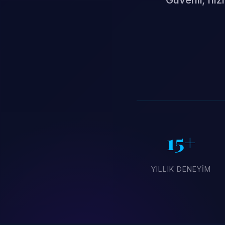
15+
YILLIK DENEYIM