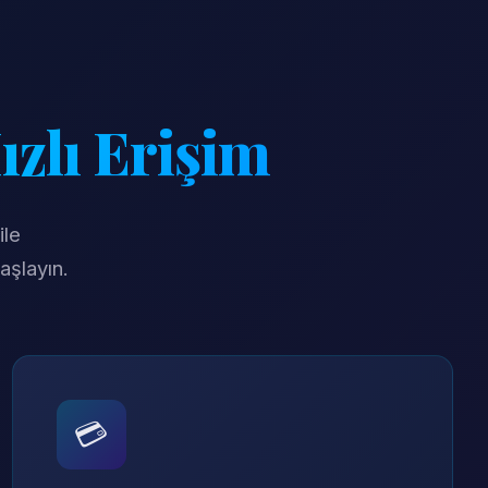
ızlı Erişim
ile
aşlayın.
💳