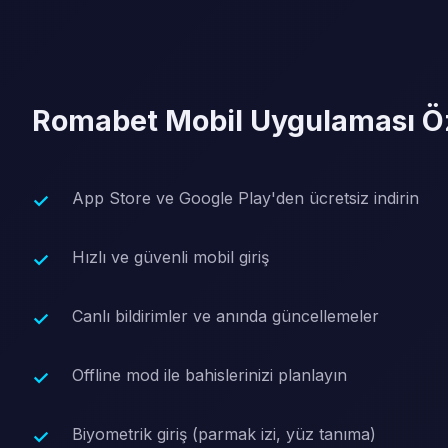
Romabet Mobil Uygulaması Öze
App Store ve Google Play'den ücretsiz indirin
Hızlı ve güvenli mobil giriş
Canlı bildirimler ve anında güncellemeler
Offline mod ile bahislerinizi planlayın
Biyometrik giriş (parmak izi, yüz tanıma)