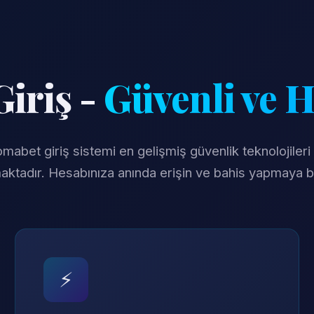
iriş -
Güvenli ve H
mabet giriş sistemi en gelişmiş güvenlik teknolojileri 
ktadır. Hesabınıza anında erişin ve bahis yapmaya b
⚡