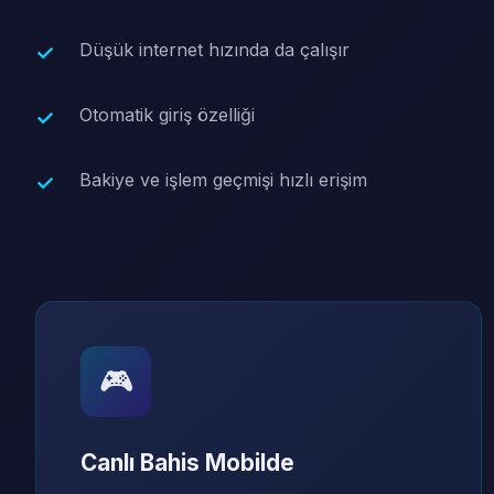
Düşük internet hızında da çalışır
Otomatik giriş özelliği
Bakiye ve işlem geçmişi hızlı erişim
🎮
Canlı Bahis Mobilde