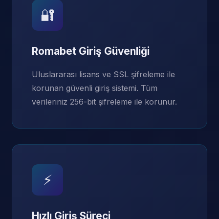
🔐
Romabet Giriş Güvenliği
Uluslararası lisans ve SSL şifreleme ile
korunan güvenli giriş sistemi. Tüm
verileriniz 256-bit şifreleme ile korunur.
⚡
Hızlı Giriş Süreci