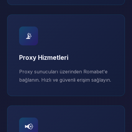
📡
Proxy Hizmetleri
Proxy sunucuları üzerinden Romabet'e
bağlanın. Hızlı ve güvenli erişim sağlayın.
📢