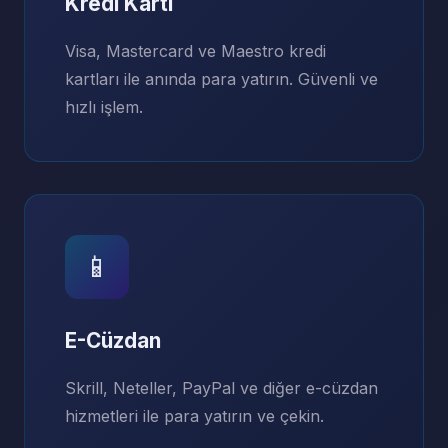
Kredi Kartı
Visa, Mastercard ve Maestro kredi
kartları ile anında para yatırın. Güvenli ve
hızlı işlem.
📱
E-Cüzdan
Skrill, Neteller, PayPal ve diğer e-cüzdan
hizmetleri ile para yatırın ve çekin.