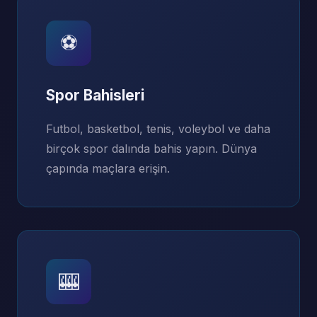
⚽
Spor Bahisleri
Futbol, basketbol, tenis, voleybol ve daha
birçok spor dalında bahis yapın. Dünya
çapında maçlara erişin.
🎰