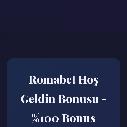
Romabet Hoş
Geldin Bonusu -
%100 Bonus