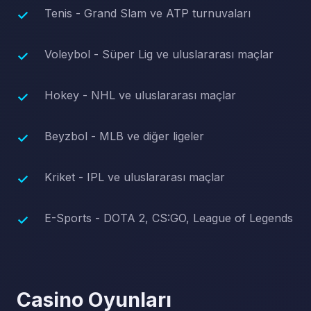
Tenis - Grand Slam ve ATP turnuvaları
Voleybol - Süper Lig ve uluslararası maçlar
Hokey - NHL ve uluslararası maçlar
Beyzbol - MLB ve diğer ligeler
Kriket - IPL ve uluslararası maçlar
E-Sports - DOTA 2, CS:GO, League of Legends
Casino Oyunları