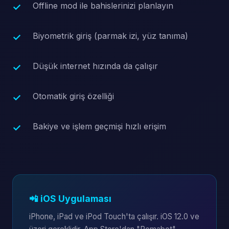
Offline mod ile bahislerinizi planlayın
Biyometrik giriş (parmak izi, yüz tanıma)
Düşük internet hızında da çalışır
Otomatik giriş özelliği
Bakiye ve işlem geçmişi hızlı erişim
📲 iOS Uygulaması
iPhone, iPad ve iPod Touch'ta çalışır. iOS 12.0 ve