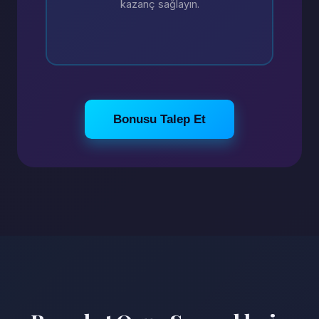
kazanç sağlayın.
Bonusu Talep Et