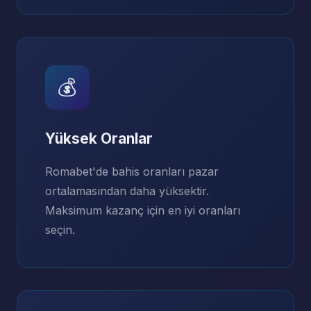
💰
Yüksek Oranlar
Romabet'de bahis oranları pazar
ortalamasından daha yüksektir.
Maksimum kazanç için en iyi oranları
seçin.