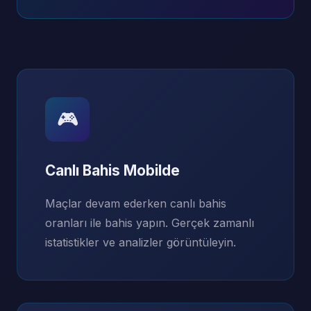
🎮
Canlı Bahis Mobilde
Maçlar devam ederken canlı bahis
oranları ile bahis yapın. Gerçek zamanlı
istatistikler ve analizler görüntüleyin.