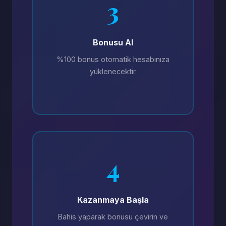
3
Bonusu Al
%100 bonus otomatik hesabınıza
yüklenecektir.
4
Kazanmaya Başla
Bahis yaparak bonusu çevirin ve