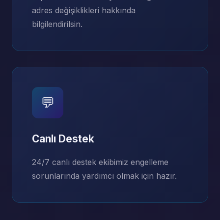
adres değişiklikleri hakkında
bilgilendirilsin.
💬
Canlı Destek
24/7 canlı destek ekibimiz engelleme
sorunlarında yardımcı olmak için hazır.