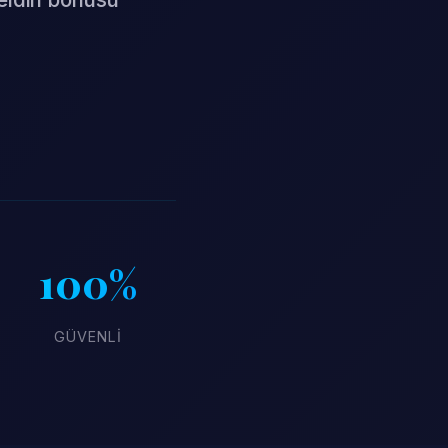
100%
GÜVENLI