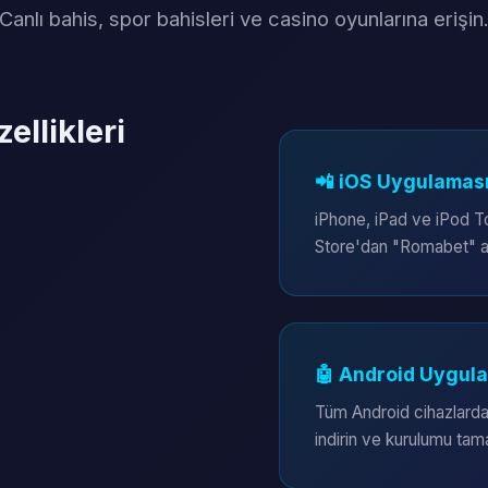
Canlı bahis, spor bahisleri ve casino oyunlarına erişin
llikleri
📲 iOS Uygulamas
iPhone, iPad ve iPod Tou
Store'dan "Romabet" ar
🤖 Android Uygul
Tüm Android cihazlarda 
indirin ve kurulumu tam