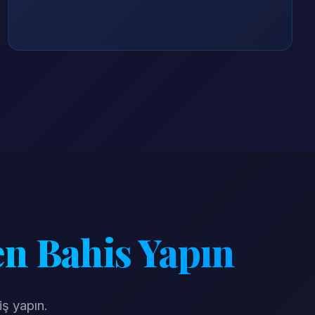
n Bahis Yapın
ş yapın.