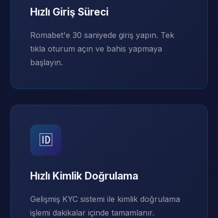
Hızlı Giriş Süreci
Romabet'e 30 saniyede giriş yapın. Tek
tıkla oturum açın ve bahis yapmaya
başlayın.
🆔
Hızlı Kimlik Doğrulama
Gelişmiş KYC sistemi ile kimlik doğrulama
işlemi dakikalar içinde tamamlanır.