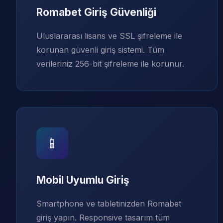
Romabet Giriş Güvenliği
Uluslararası lisans ve SSL şifreleme ile
korunan güvenli giriş sistemi. Tüm
verileriniz 256-bit şifreleme ile korunur.
📱
Mobil Uyumlu Giriş
Smartphone ve tabletinizden Romabet
giriş yapın. Responsive tasarım tüm