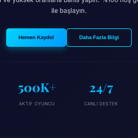
ile başlayın.
Hemen Kaydol
Daha Fazla Bilgi
500K+
24/7
AKTIF OYUNCU
CANLI DESTEK