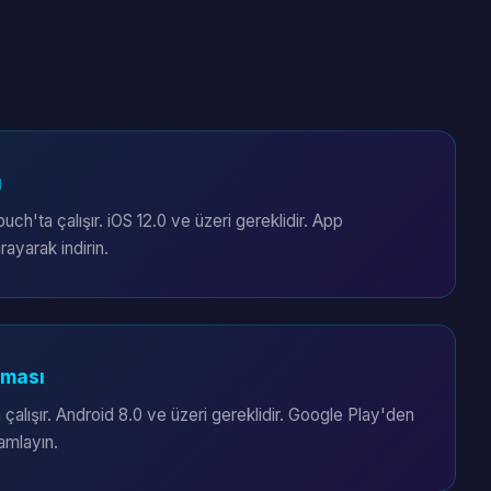
.
ı
ch'ta çalışır. iOS 12.0 ve üzeri gereklidir. App
ayarak indirin.
aması
çalışır. Android 8.0 ve üzeri gereklidir. Google Play'den
amlayın.