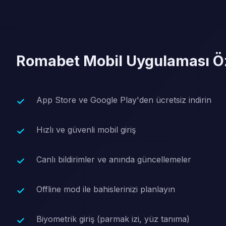
Romabet Mobil Uygulaması Öze
App Store ve Google Play'den ücretsiz indirin
Hızlı ve güvenli mobil giriş
Canlı bildirimler ve anında güncellemeler
Offline mod ile bahislerinizi planlayın
Biyometrik giriş (parmak izi, yüz tanıma)