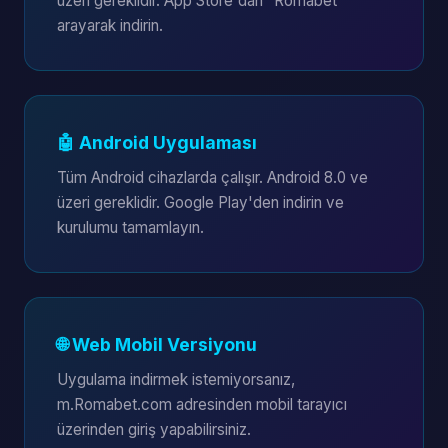
üzeri gereklidir. App Store'dan "Romabet"
arayarak indirin.
🤖 Android Uygulaması
Tüm Android cihazlarda çalışır. Android 8.0 ve
üzeri gereklidir. Google Play'den indirin ve
kurulumu tamamlayın.
🌐 Web Mobil Versiyonu
Uygulama indirmek istemiyorsanız,
m.Romabet.com adresinden mobil tarayıcı
üzerinden giriş yapabilirsiniz.