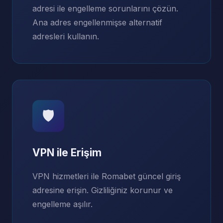
adresi ile engelleme sorunlarını çözün.
Ana adres engellenmişse alternatif
adresleri kullanın.
🛡️
VPN ile Erişim
VPN hizmetleri ile Romabet güncel giriş
adresine erişin. Gizliliğiniz korunur ve
engelleme aşılır.