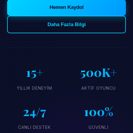
Hemen Kaydol
Daha Fazla Bilgi
15+
500K+
YILLIK DENEYIM
AKTIF OYUNCU
24/7
100%
CANLI DESTEK
GÜVENLI