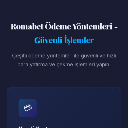
Romabet Ödeme Yöntemleri -
Güvenli İşlemler
Çeşitli ödeme yöntemleri ile güvenli ve hızlı
para yatırma ve çekme işlemleri yapın.
💳