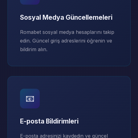
Sosyal Medya Güncellemeleri
Romabet sosyal medya hesaplarını takip
edin. Güncel giriş adreslerini öğrenin ve
bildirim alın.
📧
E-posta Bildirimleri
E-posta adresinizi kaydedin ve güncel