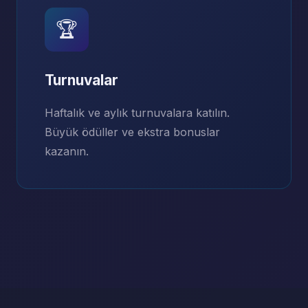
🏆
Turnuvalar
Haftalık ve aylık turnuvalara katılın.
Büyük ödüller ve ekstra bonuslar
kazanın.