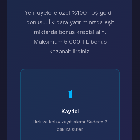
Yeni üyelere özel %100 hoş geldin
bonusu. İlk para yatırımınızda eşit
miktarda bonus kredisi alın.
Maksimum 5.000 TL bonus
kazanabilirsiniz.
1
Kaydol
Hızlı ve kolay kayıt işlemi. Sadece 2
dakika sürer.