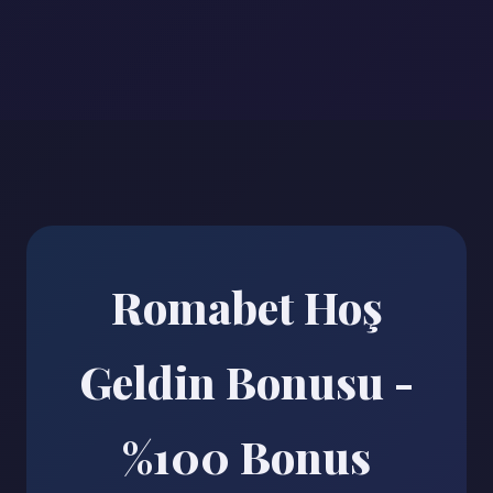
Romabet Hoş
Geldin Bonusu -
%100 Bonus