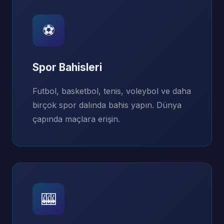
⚽
Spor Bahisleri
Futbol, basketbol, tenis, voleybol ve daha
birçok spor dalında bahis yapın. Dünya
çapında maçlara erişin.
🎰