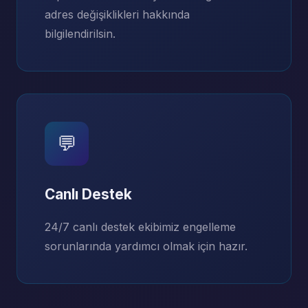
adres değişiklikleri hakkında
bilgilendirilsin.
💬
Canlı Destek
24/7 canlı destek ekibimiz engelleme
sorunlarında yardımcı olmak için hazır.