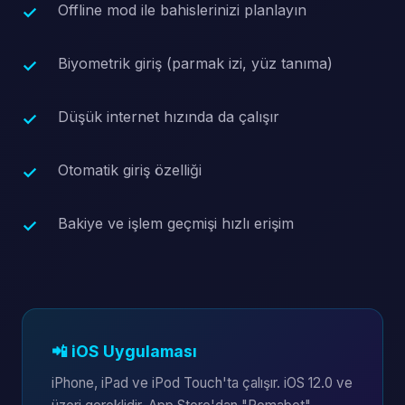
Offline mod ile bahislerinizi planlayın
Biyometrik giriş (parmak izi, yüz tanıma)
Düşük internet hızında da çalışır
Otomatik giriş özelliği
Bakiye ve işlem geçmişi hızlı erişim
📲 iOS Uygulaması
iPhone, iPad ve iPod Touch'ta çalışır. iOS 12.0 ve