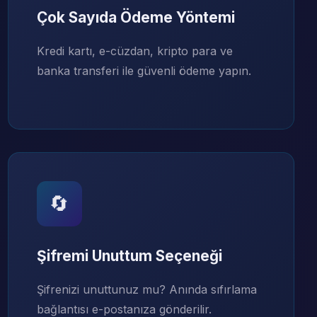
Çok Sayıda Ödeme Yöntemi
Kredi kartı, e-cüzdan, kripto para ve
banka transferi ile güvenli ödeme yapın.
🔄
Şifremi Unuttum Seçeneği
Şifrenizi unuttunuz mu? Anında sıfırlama
bağlantısı e-postanıza gönderilir.