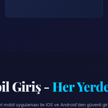
l Giriş -
Her Yerde
 mobil uygulaması ile iOS ve Android'den güvenli giri