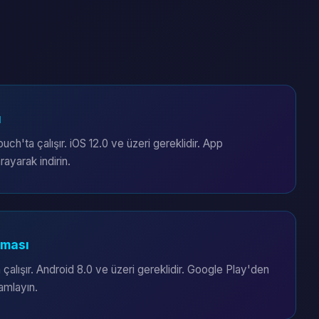
.
ı
ch'ta çalışır. iOS 12.0 ve üzeri gereklidir. App
ayarak indirin.
aması
çalışır. Android 8.0 ve üzeri gereklidir. Google Play'den
amlayın.