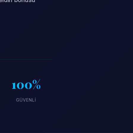
100%
GÜVENLI