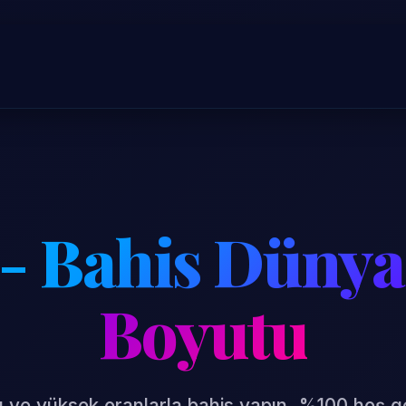
- Bahis Dünyas
Boyutu
lı ve yüksek oranlarla bahis yapın. %100 hoş 