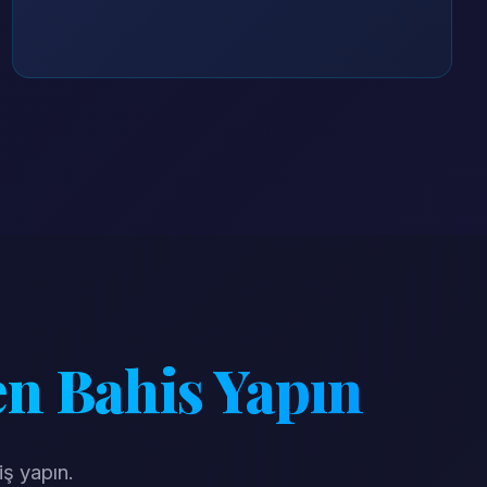
n Bahis Yapın
ş yapın.