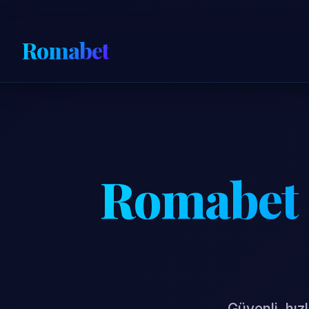
Romabet
Romabet 
Güvenli, hız