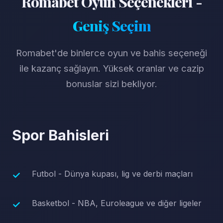
Romabet Oyun Seçenekleri -
Geniş Seçim
Romabet'de binlerce oyun ve bahis seçeneği
ile kazanç sağlayın. Yüksek oranlar ve cazip
bonuslar sizi bekliyor.
Spor Bahisleri
Futbol - Dünya kupası, lig ve derbi maçları
Basketbol - NBA, Euroleague ve diğer ligeler