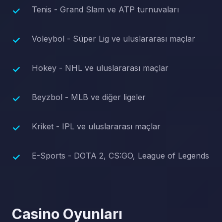
Tenis - Grand Slam ve ATP turnuvaları
Voleybol - Süper Lig ve uluslararası maçlar
Hokey - NHL ve uluslararası maçlar
Beyzbol - MLB ve diğer ligeler
Kriket - IPL ve uluslararası maçlar
E-Sports - DOTA 2, CS:GO, League of Legends
Casino Oyunları