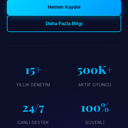
Hemen Kaydol
Daha Fazla Bilgi
15+
500K+
YILLIK DENEYIM
AKTIF OYUNCU
24/7
100%
CANLI DESTEK
GÜVENLI