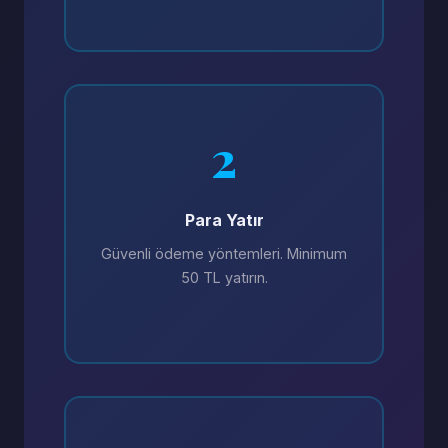
2
Para Yatır
Güvenli ödeme yöntemleri. Minimum
50 TL yatırın.