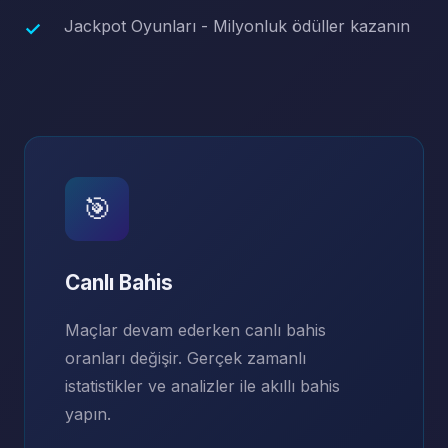
Jackpot Oyunları - Milyonluk ödüller kazanın
🎯
Canlı Bahis
Maçlar devam ederken canlı bahis
oranları değişir. Gerçek zamanlı
istatistikler ve analizler ile akıllı bahis
yapın.