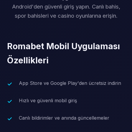
Android'den güvenli giriş yapın. Canlı bahis,
spor bahisleri ve casino oyunlarına erişin.
Romabet Mobil Uygulaması
Özellikleri
App Store ve Google Play'den ücretsiz indirin
Hızlı ve güvenli mobil giriş
Canlı bildirimler ve anında güncellemeler