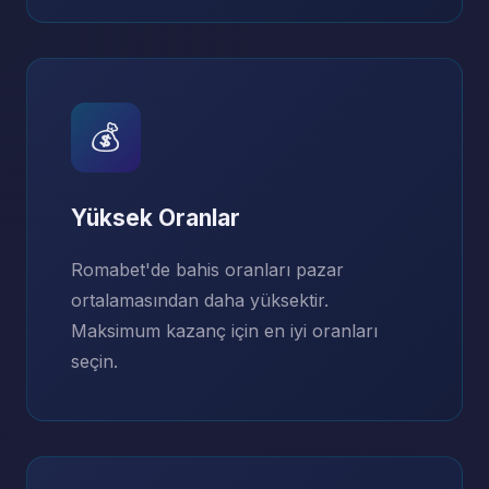
💰
Yüksek Oranlar
Romabet'de bahis oranları pazar
ortalamasından daha yüksektir.
Maksimum kazanç için en iyi oranları
seçin.