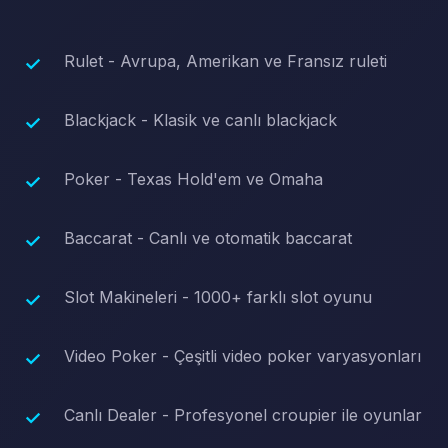
Rulet - Avrupa, Amerikan ve Fransız ruleti
Blackjack - Klasik ve canlı blackjack
Poker - Texas Hold'em ve Omaha
Baccarat - Canlı ve otomatik baccarat
Slot Makineleri - 1000+ farklı slot oyunu
Video Poker - Çeşitli video poker varyasyonları
Canlı Dealer - Profesyonel croupier ile oyunlar