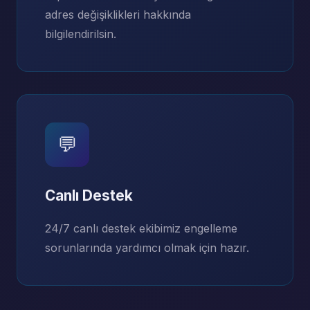
adres değişiklikleri hakkında
bilgilendirilsin.
💬
Canlı Destek
24/7 canlı destek ekibimiz engelleme
sorunlarında yardımcı olmak için hazır.