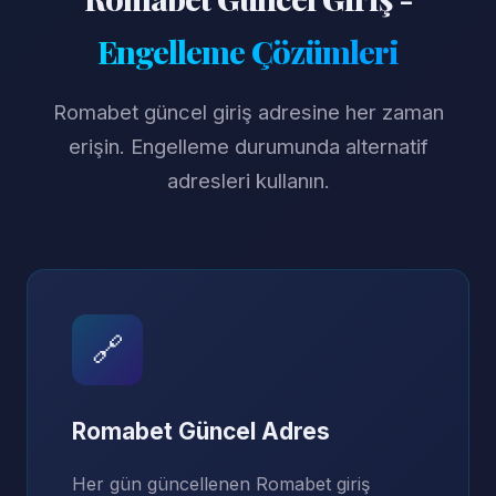
Engelleme Çözümleri
Romabet güncel giriş adresine her zaman
erişin. Engelleme durumunda alternatif
adresleri kullanın.
🔗
Romabet Güncel Adres
Her gün güncellenen Romabet giriş