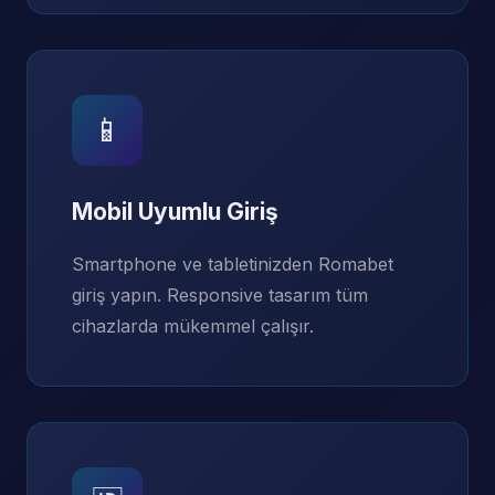
📱
Mobil Uyumlu Giriş
Smartphone ve tabletinizden Romabet
giriş yapın. Responsive tasarım tüm
cihazlarda mükemmel çalışır.