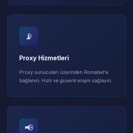
📡
Proxy Hizmetleri
Proxy sunucuları üzerinden Romabet'e
bağlanın. Hızlı ve güvenli erişim sağlayın.
📢