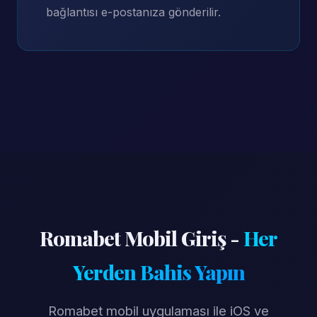
bağlantısı e-postanıza gönderilir.
Romabet Mobil Giriş -
Her
Yerden Bahis Yapın
Romabet mobil uygulaması ile iOS ve