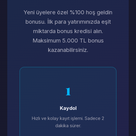
Yeni üyelere özel %100 hoş geldin
bonusu. İlk para yatırımınızda eşit
miktarda bonus kredisi alın.
Maksimum 5.000 TL bonus
kazanabilirsiniz.
1
Kaydol
Hızlı ve kolay kayıt işlemi. Sadece 2
dakika sürer.