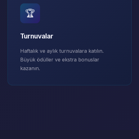
🏆
Turnuvalar
Haftalık ve aylık turnuvalara katılın.
Büyük ödüller ve ekstra bonuslar
kazanın.