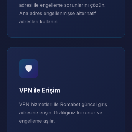
adresi ile engelleme sorunlarını çözün.
Ana adres engellenmişse alternatif
adresleri kullanın.
🛡️
VPN ile Erişim
VPN hizmetleri ile Romabet güncel giriş
adresine erişin. Gizliliğiniz korunur ve
engelleme aşılır.