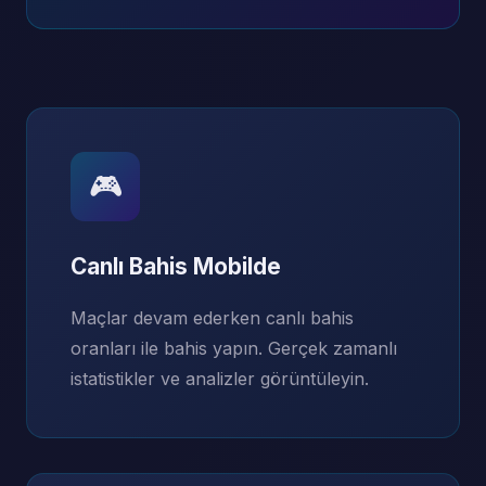
🎮
Canlı Bahis Mobilde
Maçlar devam ederken canlı bahis
oranları ile bahis yapın. Gerçek zamanlı
istatistikler ve analizler görüntüleyin.