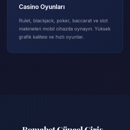
Casino Oyunları
Rulet, blackjack, poker, baccarat ve slot
makineleri mobil cihazda oynayın. Yüksek
grafik kalitesi ve hızlı oyunlar.
Romabet Güncel Giriş -