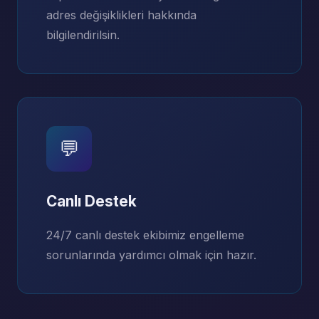
adres değişiklikleri hakkında
bilgilendirilsin.
💬
Canlı Destek
24/7 canlı destek ekibimiz engelleme
sorunlarında yardımcı olmak için hazır.