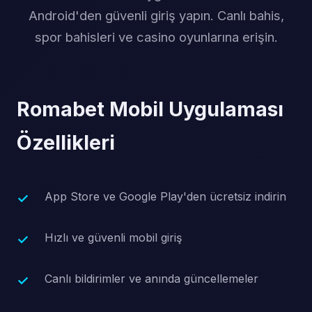
Android'den güvenli giriş yapın. Canlı bahis,
spor bahisleri ve casino oyunlarına erişin.
Romabet Mobil Uygulaması
Özellikleri
App Store ve Google Play'den ücretsiz indirin
Hızlı ve güvenli mobil giriş
Canlı bildirimler ve anında güncellemeler