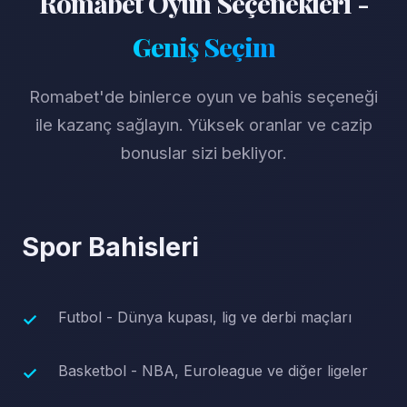
Romabet Oyun Seçenekleri -
Geniş Seçim
Romabet'de binlerce oyun ve bahis seçeneği
ile kazanç sağlayın. Yüksek oranlar ve cazip
bonuslar sizi bekliyor.
Spor Bahisleri
Futbol - Dünya kupası, lig ve derbi maçları
Basketbol - NBA, Euroleague ve diğer ligeler