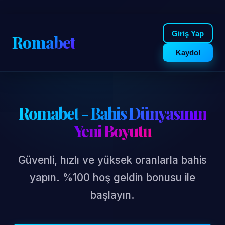
Giriş Yap
Romabet
Kaydol
Romabet - Bahis Dünyasının
Yeni Boyutu
Güvenli, hızlı ve yüksek oranlarla bahis
yapın. %100 hoş geldin bonusu ile
başlayın.