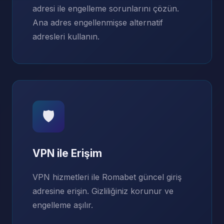
adresi ile engelleme sorunlarını çözün.
Ana adres engellenmişse alternatif
adresleri kullanın.
🛡️
VPN ile Erişim
VPN hizmetleri ile Romabet güncel giriş
adresine erişin. Gizliliğiniz korunur ve
engelleme aşılır.