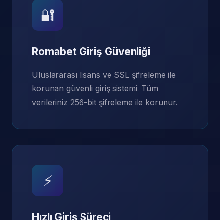
🔐
Romabet Giriş Güvenliği
Uluslararası lisans ve SSL şifreleme ile
korunan güvenli giriş sistemi. Tüm
verileriniz 256-bit şifreleme ile korunur.
⚡
Hızlı Giriş Süreci