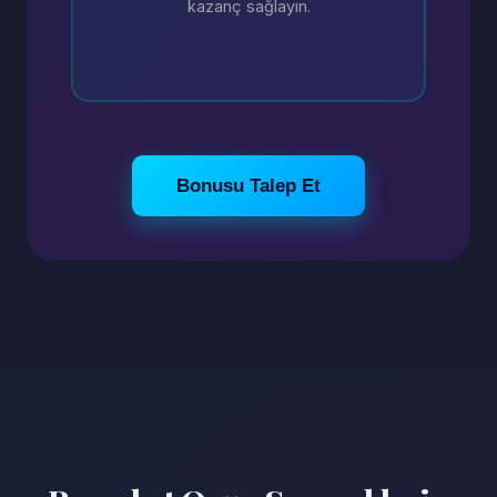
kazanç sağlayın.
Bonusu Talep Et