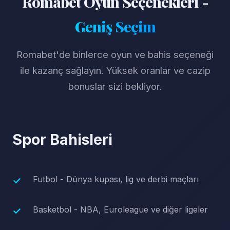
Romabet Oyun Seçenekleri -
Geniş Seçim
Romabet'de binlerce oyun ve bahis seçeneği
ile kazanç sağlayın. Yüksek oranlar ve cazip
bonuslar sizi bekliyor.
Spor Bahisleri
Futbol - Dünya kupası, lig ve derbi maçları
Basketbol - NBA, Euroleague ve diğer ligeler