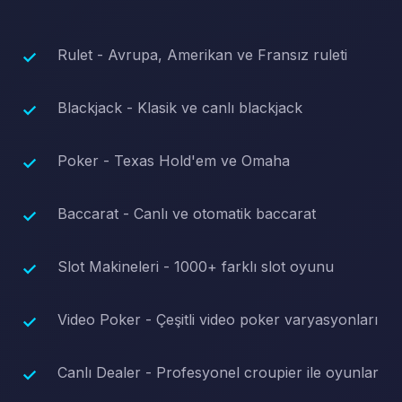
Rulet - Avrupa, Amerikan ve Fransız ruleti
Blackjack - Klasik ve canlı blackjack
Poker - Texas Hold'em ve Omaha
Baccarat - Canlı ve otomatik baccarat
Slot Makineleri - 1000+ farklı slot oyunu
Video Poker - Çeşitli video poker varyasyonları
Canlı Dealer - Profesyonel croupier ile oyunlar