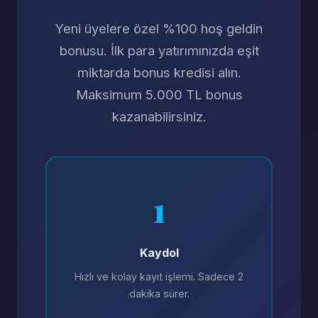
Yeni üyelere özel %100 hoş geldin
bonusu. İlk para yatırımınızda eşit
miktarda bonus kredisi alın.
Maksimum 5.000 TL bonus
kazanabilirsiniz.
1
Kaydol
Hızlı ve kolay kayıt işlemi. Sadece 2
dakika sürer.