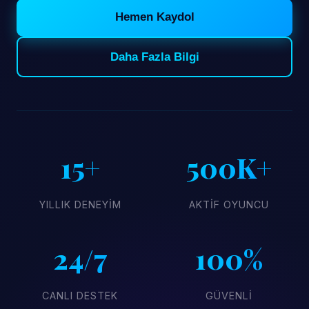
Hemen Kaydol
Daha Fazla Bilgi
15+
500K+
YILLIK DENEYIM
AKTIF OYUNCU
24/7
100%
CANLI DESTEK
GÜVENLI