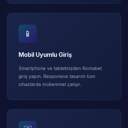
📱
Mobil Uyumlu Giriş
Smartphone ve tabletinizden Romabet
giriş yapın. Responsive tasarım tüm
cihazlarda mükemmel çalışır.