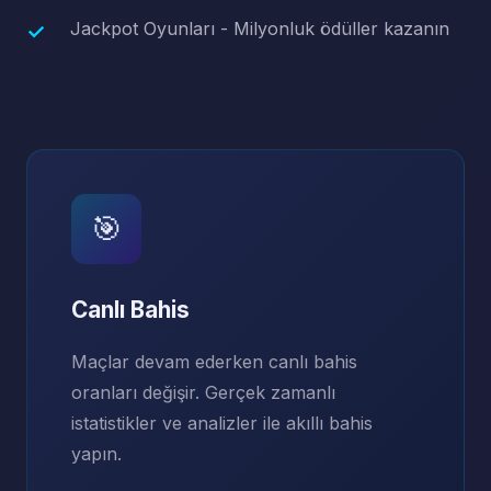
Jackpot Oyunları - Milyonluk ödüller kazanın
🎯
Canlı Bahis
Maçlar devam ederken canlı bahis
oranları değişir. Gerçek zamanlı
istatistikler ve analizler ile akıllı bahis
yapın.