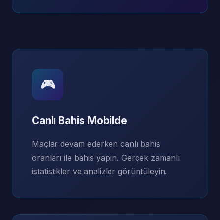
🎮
Canlı Bahis Mobilde
Maçlar devam ederken canlı bahis
oranları ile bahis yapın. Gerçek zamanlı
istatistikler ve analizler görüntüleyin.