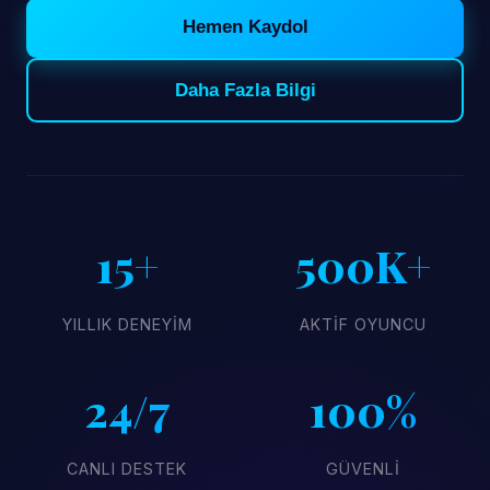
Hemen Kaydol
Daha Fazla Bilgi
15+
500K+
YILLIK DENEYIM
AKTIF OYUNCU
24/7
100%
CANLI DESTEK
GÜVENLI