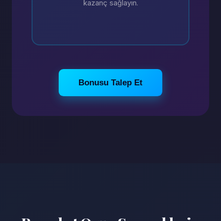
kazanç sağlayın.
Bonusu Talep Et