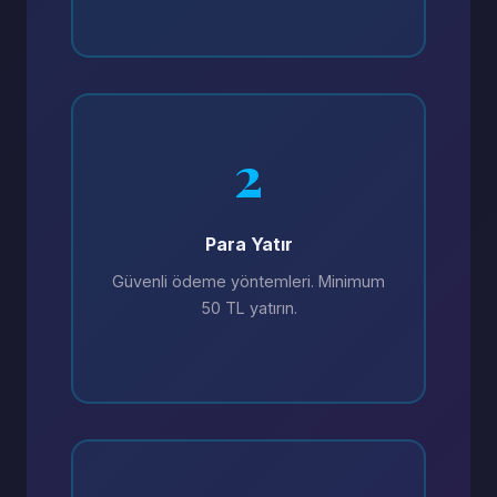
2
Para Yatır
Güvenli ödeme yöntemleri. Minimum
50 TL yatırın.