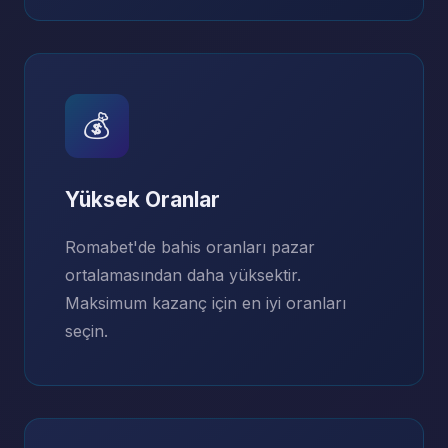
💰
Yüksek Oranlar
Romabet'de bahis oranları pazar
ortalamasından daha yüksektir.
Maksimum kazanç için en iyi oranları
seçin.