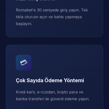
Romabet'e 30 saniyede giriş yapın. Tek
tıkla oturum açın ve bahis yapmaya
başlayın.
💳
Çok Sayıda Ödeme Yöntemi
Kredi kartı, e-cüzdan, kripto para ve
banka transferi ile güvenli ödeme yapın.