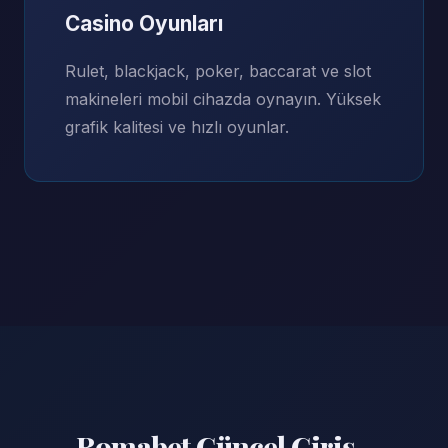
Casino Oyunları
Rulet, blackjack, poker, baccarat ve slot
makineleri mobil cihazda oynayın. Yüksek
grafik kalitesi ve hızlı oyunlar.
Romabet Güncel Giriş -