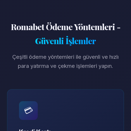
Romabet Ödeme Yöntemleri -
Güvenli İşlemler
Çeşitli ödeme yöntemleri ile güvenli ve hızlı
para yatırma ve çekme işlemleri yapın.
💳