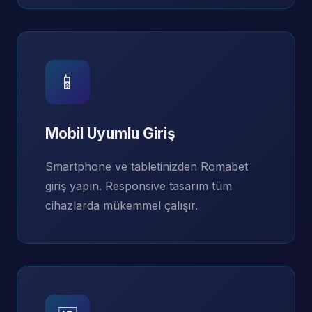
📱
Mobil Uyumlu Giriş
Smartphone ve tabletinizden Romabet
giriş yapın. Responsive tasarım tüm
cihazlarda mükemmel çalışır.