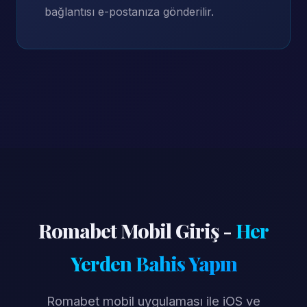
bağlantısı e-postanıza gönderilir.
Romabet Mobil Giriş -
Her
Yerden Bahis Yapın
Romabet mobil uygulaması ile iOS ve