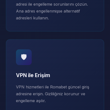
adresi ile engelleme sorunlarını çözün.
Ana adres engellenmişse alternatif
adresleri kullanın.
🛡️
VPN ile Erişim
VPN hizmetleri ile Romabet güncel giriş
adresine erişin. Gizliliğiniz korunur ve
engelleme aşılır.