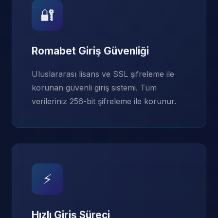
🔐
Romabet Giriş Güvenliği
Uluslararası lisans ve SSL şifreleme ile
korunan güvenli giriş sistemi. Tüm
verileriniz 256-bit şifreleme ile korunur.
⚡
Hızlı Giriş Süreci