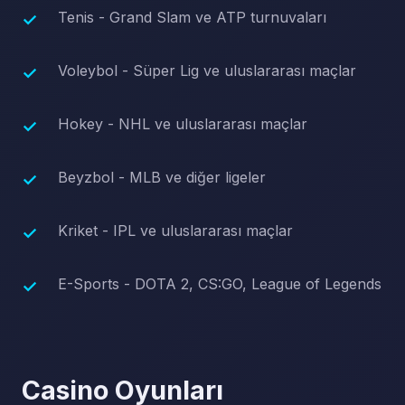
Tenis - Grand Slam ve ATP turnuvaları
Voleybol - Süper Lig ve uluslararası maçlar
Hokey - NHL ve uluslararası maçlar
Beyzbol - MLB ve diğer ligeler
Kriket - IPL ve uluslararası maçlar
E-Sports - DOTA 2, CS:GO, League of Legends
Casino Oyunları