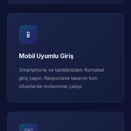
📱
Mobil Uyumlu Giriş
Smartphone ve tabletinizden Romabet
giriş yapın. Responsive tasarım tüm
cihazlarda mükemmel çalışır.