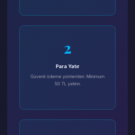
2
Para Yatır
Güvenli ödeme yöntemleri. Minimum
50 TL yatırın.