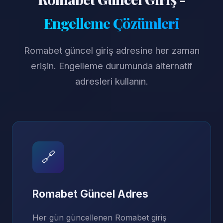
Engelleme Çözümleri
Romabet güncel giriş adresine her zaman
erişin. Engelleme durumunda alternatif
adresleri kullanın.
🔗
Romabet Güncel Adres
Her gün güncellenen Romabet giriş