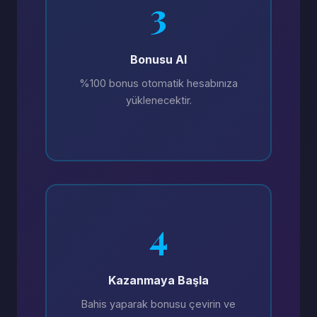
3
Bonusu Al
%100 bonus otomatik hesabınıza
yüklenecektir.
4
Kazanmaya Başla
Bahis yaparak bonusu çevirin ve