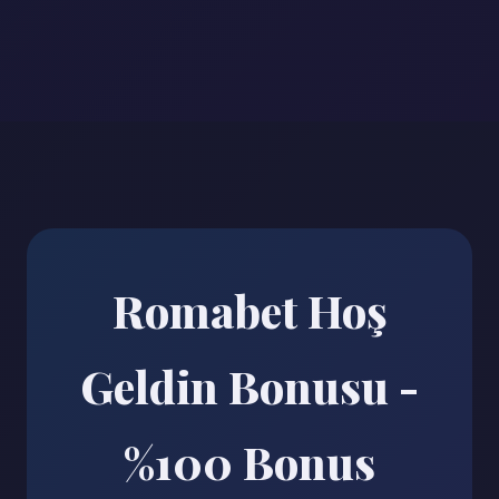
Romabet Hoş
Geldin Bonusu -
%100 Bonus