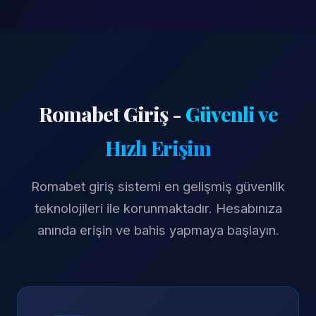
Romabet Giriş -
Güvenli ve
Hızlı Erişim
Romabet giriş sistemi en gelişmiş güvenlik
teknolojileri ile korunmaktadır. Hesabınıza
anında erişin ve bahis yapmaya başlayın.