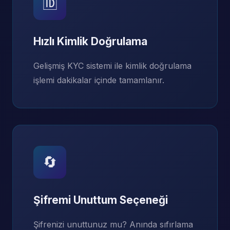
🆔
Hızlı Kimlik Doğrulama
Gelişmiş KYC sistemi ile kimlik doğrulama
işlemi dakikalar içinde tamamlanır.
🔄
Şifremi Unuttum Seçeneği
Şifrenizi unuttunuz mu? Anında sıfırlama