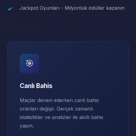
Jackpot Oyunları - Milyonluk ödüller kazanın
🎯
Canlı Bahis
Maçlar devam ederken canlı bahis
oranları değişir. Gerçek zamanlı
istatistikler ve analizler ile akıllı bahis
yapın.