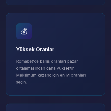
💰
Yüksek Oranlar
Romabet'de bahis oranları pazar
ortalamasından daha yüksektir.
Maksimum kazanç için en iyi oranları
seçin.