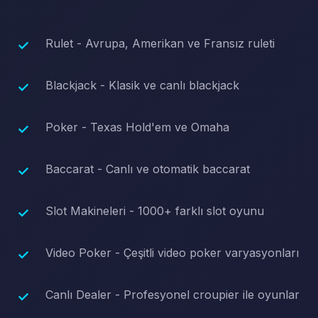
Rulet - Avrupa, Amerikan ve Fransız ruleti
Blackjack - Klasik ve canlı blackjack
Poker - Texas Hold'em ve Omaha
Baccarat - Canlı ve otomatik baccarat
Slot Makineleri - 1000+ farklı slot oyunu
Video Poker - Çeşitli video poker varyasyonları
Canlı Dealer - Profesyonel croupier ile oyunlar