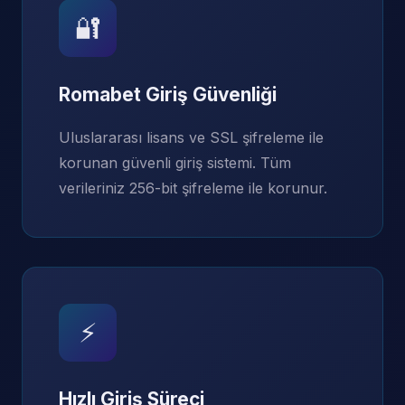
🔐
Romabet Giriş Güvenliği
Uluslararası lisans ve SSL şifreleme ile
korunan güvenli giriş sistemi. Tüm
verileriniz 256-bit şifreleme ile korunur.
⚡
Hızlı Giriş Süreci