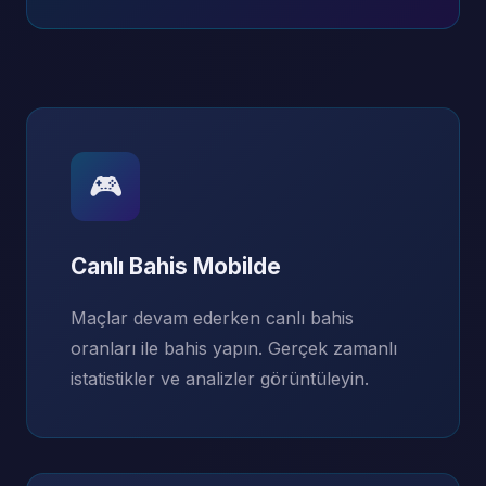
🎮
Canlı Bahis Mobilde
Maçlar devam ederken canlı bahis
oranları ile bahis yapın. Gerçek zamanlı
istatistikler ve analizler görüntüleyin.