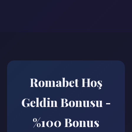
Romabet Hoş
Geldin Bonusu -
%100 Bonus