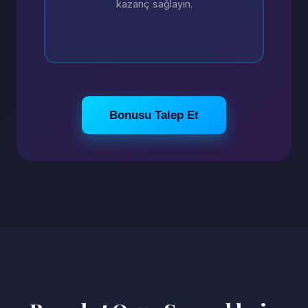
kazanç sağlayın.
Bonusu Talep Et