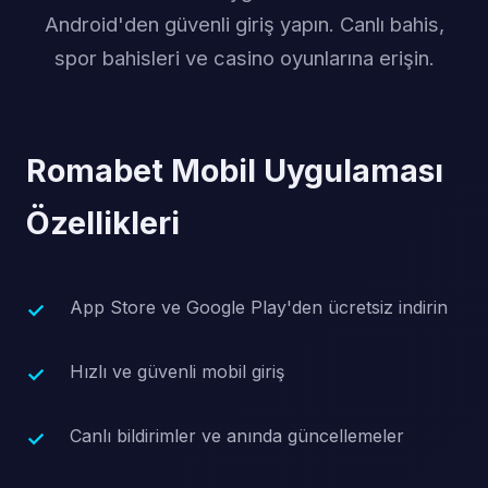
Android'den güvenli giriş yapın. Canlı bahis,
spor bahisleri ve casino oyunlarına erişin.
Romabet Mobil Uygulaması
Özellikleri
App Store ve Google Play'den ücretsiz indirin
Hızlı ve güvenli mobil giriş
Canlı bildirimler ve anında güncellemeler