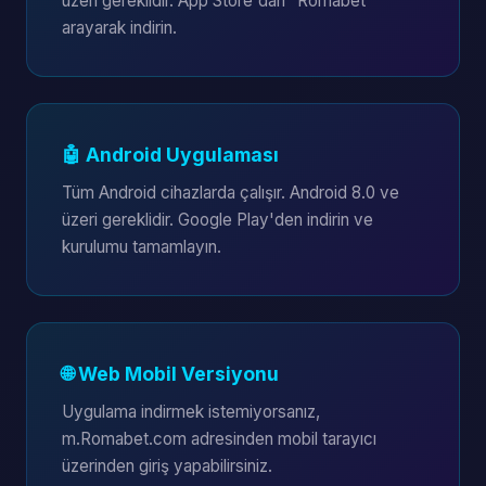
üzeri gereklidir. App Store'dan "Romabet"
arayarak indirin.
🤖 Android Uygulaması
Tüm Android cihazlarda çalışır. Android 8.0 ve
üzeri gereklidir. Google Play'den indirin ve
kurulumu tamamlayın.
🌐 Web Mobil Versiyonu
Uygulama indirmek istemiyorsanız,
m.Romabet.com adresinden mobil tarayıcı
üzerinden giriş yapabilirsiniz.