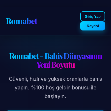
Giriş Yap
Romabet
Kaydol
Romabet - Bahis Dünyasının
Yeni Boyutu
Güvenli, hızlı ve yüksek oranlarla bahis
yapın. %100 hoş geldin bonusu ile
başlayın.