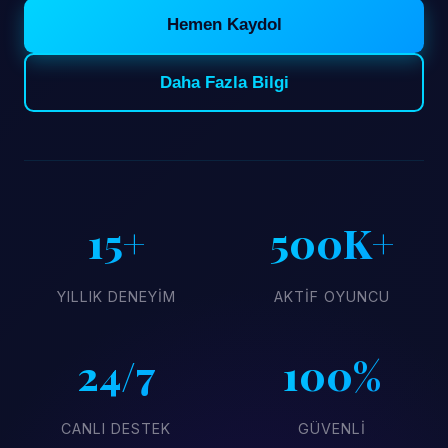
Hemen Kaydol
Daha Fazla Bilgi
15+
500K+
YILLIK DENEYIM
AKTIF OYUNCU
24/7
100%
CANLI DESTEK
GÜVENLI