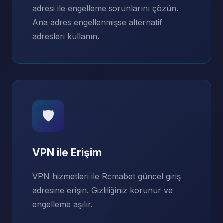
adresi ile engelleme sorunlarını çözün.
Ana adres engellenmişse alternatif
adresleri kullanın.
🛡️
VPN ile Erişim
VPN hizmetleri ile Romabet güncel giriş
adresine erişin. Gizliliğiniz korunur ve
engelleme aşılır.