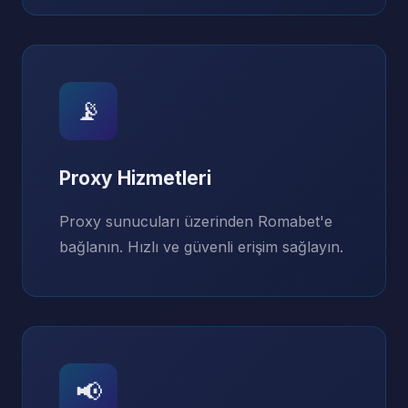
📡
Proxy Hizmetleri
Proxy sunucuları üzerinden Romabet'e
bağlanın. Hızlı ve güvenli erişim sağlayın.
📢