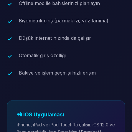
Offline mod ile bahislerinizi planlayın
Biyometrik giriş (parmak izi, yüz tanıma)
Düşük internet hızında da çalışır
Otomatik giriş özelliği
Bakiye ve işlem geçmişi hızlı erişim
📲 iOS Uygulaması
iPhone, iPad ve iPod Touch'ta çalışır. iOS 12.0 ve