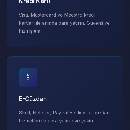
Kredi Kartı
Visa, Mastercard ve Maestro kredi
kartları ile anında para yatırın. Güvenli ve
hızlı işlem.
📱
E-Cüzdan
Skrill, Neteller, PayPal ve diğer e-cüzdan
hizmetleri ile para yatırın ve çekin.