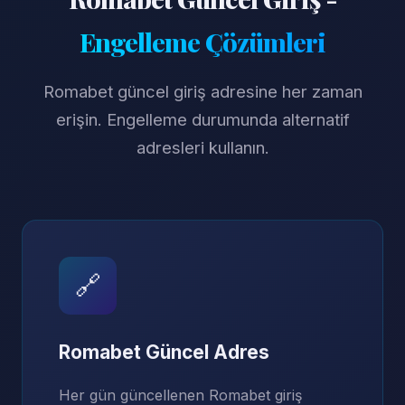
Engelleme Çözümleri
Romabet güncel giriş adresine her zaman
erişin. Engelleme durumunda alternatif
adresleri kullanın.
🔗
Romabet Güncel Adres
Her gün güncellenen Romabet giriş