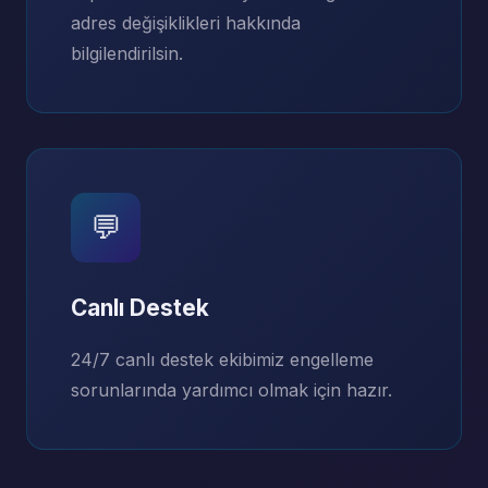
adres değişiklikleri hakkında
bilgilendirilsin.
💬
Canlı Destek
24/7 canlı destek ekibimiz engelleme
sorunlarında yardımcı olmak için hazır.