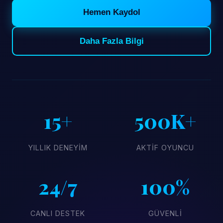
Hemen Kaydol
Daha Fazla Bilgi
15+
500K+
YILLIK DENEYIM
AKTIF OYUNCU
24/7
100%
CANLI DESTEK
GÜVENLI