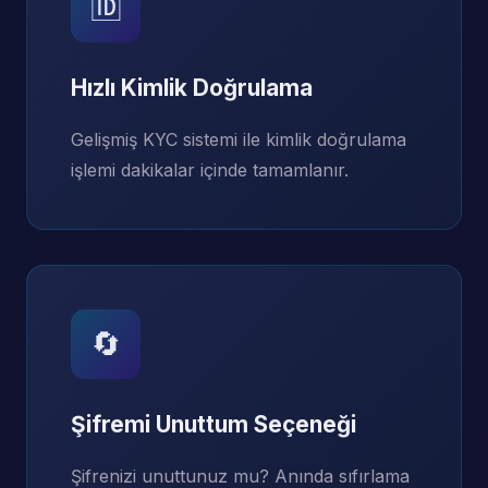
🆔
Hızlı Kimlik Doğrulama
Gelişmiş KYC sistemi ile kimlik doğrulama
işlemi dakikalar içinde tamamlanır.
🔄
Şifremi Unuttum Seçeneği
Şifrenizi unuttunuz mu? Anında sıfırlama