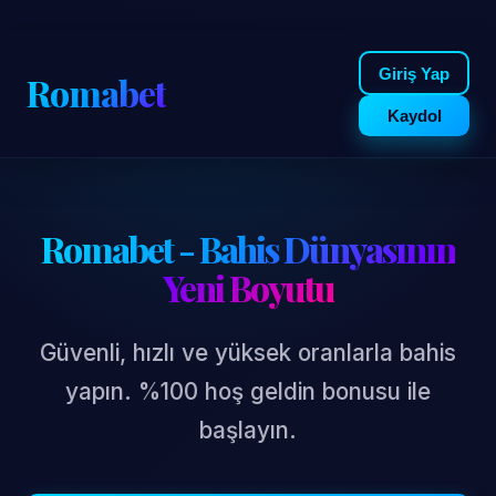
Giriş Yap
Romabet
Kaydol
Romabet - Bahis Dünyasının
Yeni Boyutu
Güvenli, hızlı ve yüksek oranlarla bahis
yapın. %100 hoş geldin bonusu ile
başlayın.