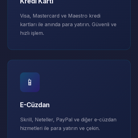
Kredi Kartı
Visa, Mastercard ve Maestro kredi
kartları ile anında para yatırın. Güvenli ve
hızlı işlem.
📱
E-Cüzdan
Skrill, Neteller, PayPal ve diğer e-cüzdan
hizmetleri ile para yatırın ve çekin.