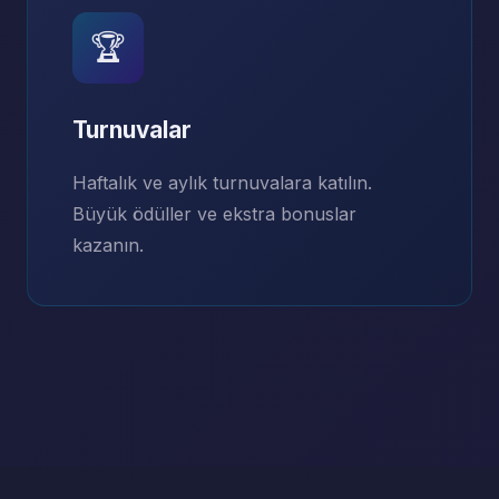
🏆
Turnuvalar
Haftalık ve aylık turnuvalara katılın.
Büyük ödüller ve ekstra bonuslar
kazanın.