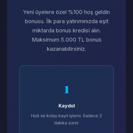
Yeni üyelere özel %100 hoş geldin
bonusu. İlk para yatırımınızda eşit
miktarda bonus kredisi alın.
Maksimum 5.000 TL bonus
kazanabilirsiniz.
1
Kaydol
Hızlı ve kolay kayıt işlemi. Sadece 2
dakika sürer.