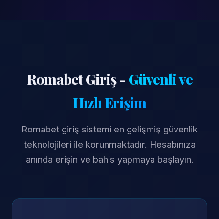
Romabet Giriş -
Güvenli ve
Hızlı Erişim
Romabet giriş sistemi en gelişmiş güvenlik
teknolojileri ile korunmaktadır. Hesabınıza
anında erişin ve bahis yapmaya başlayın.