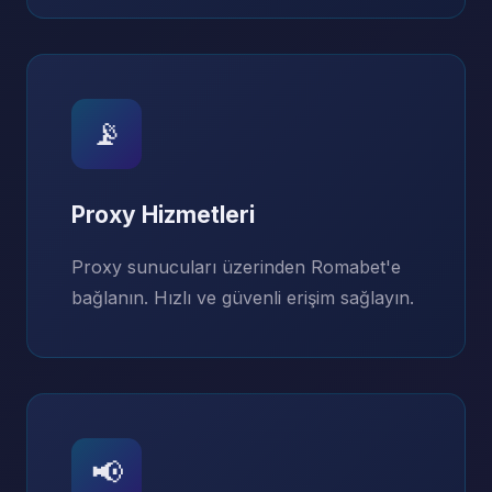
📡
Proxy Hizmetleri
Proxy sunucuları üzerinden Romabet'e
bağlanın. Hızlı ve güvenli erişim sağlayın.
📢