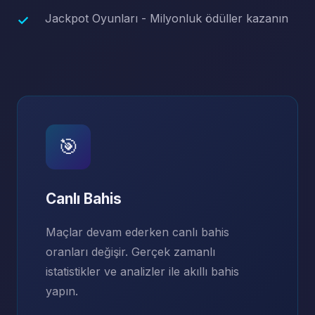
Jackpot Oyunları - Milyonluk ödüller kazanın
🎯
Canlı Bahis
Maçlar devam ederken canlı bahis
oranları değişir. Gerçek zamanlı
istatistikler ve analizler ile akıllı bahis
yapın.