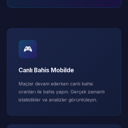
🎮
Canlı Bahis Mobilde
Maçlar devam ederken canlı bahis
oranları ile bahis yapın. Gerçek zamanlı
istatistikler ve analizler görüntüleyin.