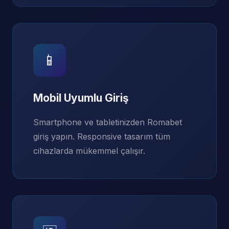
📱
Mobil Uyumlu Giriş
Smartphone ve tabletinizden Romabet
giriş yapın. Responsive tasarım tüm
cihazlarda mükemmel çalışır.