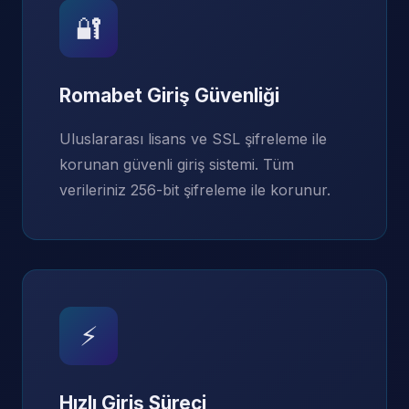
🔐
Romabet Giriş Güvenliği
Uluslararası lisans ve SSL şifreleme ile
korunan güvenli giriş sistemi. Tüm
verileriniz 256-bit şifreleme ile korunur.
⚡
Hızlı Giriş Süreci