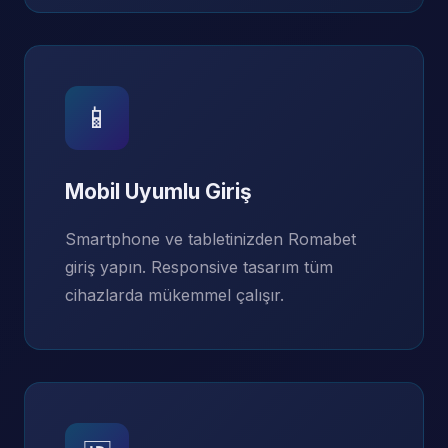
📱
Mobil Uyumlu Giriş
Smartphone ve tabletinizden Romabet
giriş yapın. Responsive tasarım tüm
cihazlarda mükemmel çalışır.