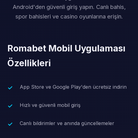
Android'den güvenli giriş yapın. Canlı bahis,
spor bahisleri ve casino oyunlarına erişin.
Romabet Mobil Uygulaması
Özellikleri
App Store ve Google Play'den ücretsiz indirin
Hızlı ve güvenli mobil giriş
Canlı bildirimler ve anında güncellemeler