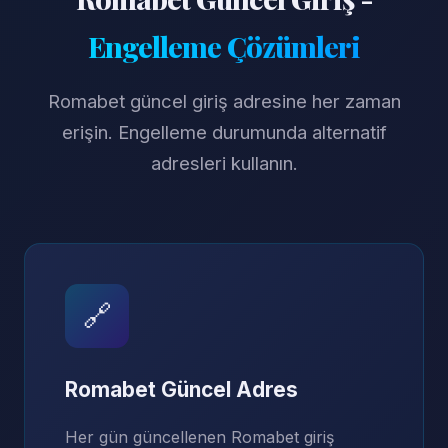
Engelleme Çözümleri
Romabet güncel giriş adresine her zaman
erişin. Engelleme durumunda alternatif
adresleri kullanın.
🔗
Romabet Güncel Adres
Her gün güncellenen Romabet giriş