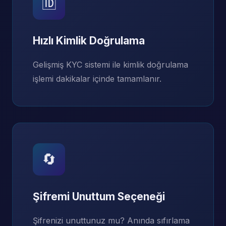
🆔
Hızlı Kimlik Doğrulama
Gelişmiş KYC sistemi ile kimlik doğrulama
işlemi dakikalar içinde tamamlanır.
🔄
Şifremi Unuttum Seçeneği
Şifrenizi unuttunuz mu? Anında sıfırlama