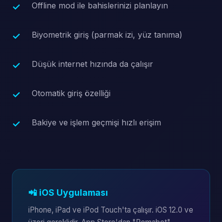
Offline mod ile bahislerinizi planlayın
Biyometrik giriş (parmak izi, yüz tanıma)
Düşük internet hızında da çalışır
Otomatik giriş özelliği
Bakiye ve işlem geçmişi hızlı erişim
📲 iOS Uygulaması
iPhone, iPad ve iPod Touch'ta çalışır. iOS 12.0 ve