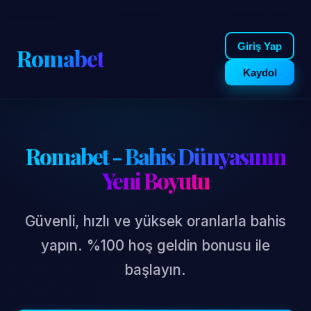
Giriş Yap
Romabet
Kaydol
Romabet - Bahis Dünyasının
Yeni Boyutu
Güvenli, hızlı ve yüksek oranlarla bahis
yapın. %100 hoş geldin bonusu ile
başlayın.