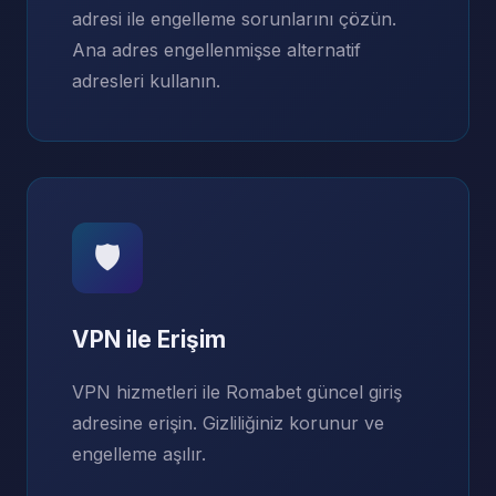
adresi ile engelleme sorunlarını çözün.
Ana adres engellenmişse alternatif
adresleri kullanın.
🛡️
VPN ile Erişim
VPN hizmetleri ile Romabet güncel giriş
adresine erişin. Gizliliğiniz korunur ve
engelleme aşılır.