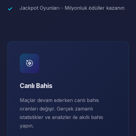
Jackpot Oyunları - Milyonluk ödüller kazanın
🎯
Canlı Bahis
Maçlar devam ederken canlı bahis
oranları değişir. Gerçek zamanlı
istatistikler ve analizler ile akıllı bahis
yapın.