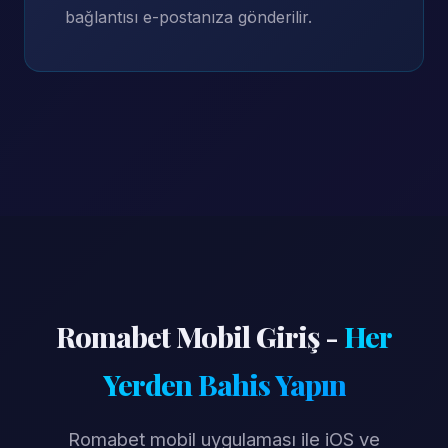
bağlantısı e-postanıza gönderilir.
Romabet Mobil Giriş -
Her
Yerden Bahis Yapın
Romabet mobil uygulaması ile iOS ve