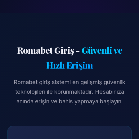
Romabet Giriş -
Güvenli ve
Hızlı Erişim
Romabet giriş sistemi en gelişmiş güvenlik
teknolojileri ile korunmaktadır. Hesabınıza
anında erişin ve bahis yapmaya başlayın.