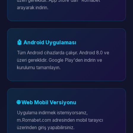
üzeri gereklidir. App Store'dan "Romabet"
arayarak indirin.
🤖 Android Uygulaması
Tüm Android cihazlarda çalışır. Android 8.0 ve
üzeri gereklidir. Google Play'den indirin ve
kurulumu tamamlayın.
🌐 Web Mobil Versiyonu
Uygulama indirmek istemiyorsanız,
m.Romabet.com adresinden mobil tarayıcı
üzerinden giriş yapabilirsiniz.