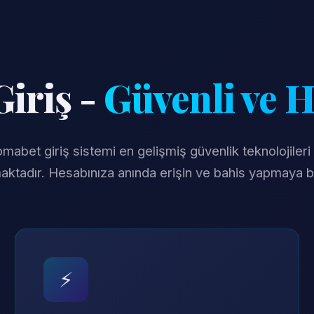
iriş -
Güvenli ve H
mabet giriş sistemi en gelişmiş güvenlik teknolojileri 
ktadır. Hesabınıza anında erişin ve bahis yapmaya b
⚡