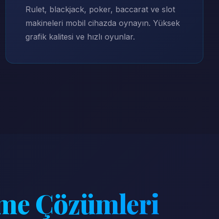
Rulet, blackjack, poker, baccarat ve slot
makineleri mobil cihazda oynayın. Yüksek
grafik kalitesi ve hızlı oyunlar.
me Çözümleri