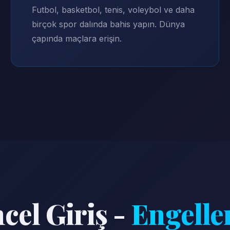
Futbol, basketbol, tenis, voleybol ve daha
birçok spor dalında bahis yapın. Dünya
çapında maçlara erişin.
el Giriş -
Engelle