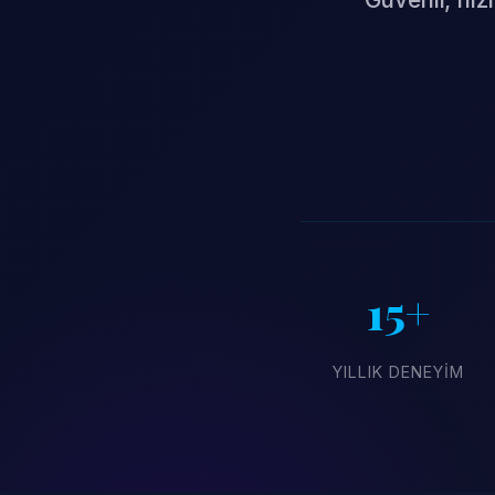
15+
YILLIK DENEYIM