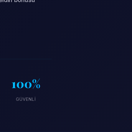
100%
GÜVENLI