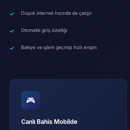
Düşük internet hızında da çalışır
Otomatik giriş özelliği
Bakiye ve işlem geçmişi hızlı erişim
🎮
Canlı Bahis Mobilde