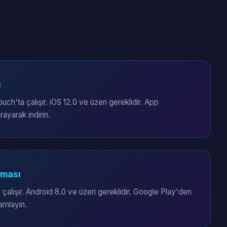
.
ı
ch'ta çalışır. iOS 12.0 ve üzeri gereklidir. App
ayarak indirin.
aması
çalışır. Android 8.0 ve üzeri gereklidir. Google Play'den
amlayın.