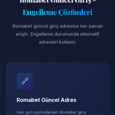
Engelleme Çözümleri
Romabet güncel giriş adresine her zaman
erişin. Engelleme durumunda alternatif
adresleri kullanın.
🔗
Romabet Güncel Adres
Her gün güncellenen Romabet giriş