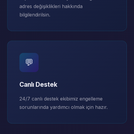
adres değişiklikleri hakkında
bilgilendirilsin.
💬
Canlı Destek
24/7 canlı destek ekibimiz engelleme
sorunlarında yardımcı olmak için hazır.