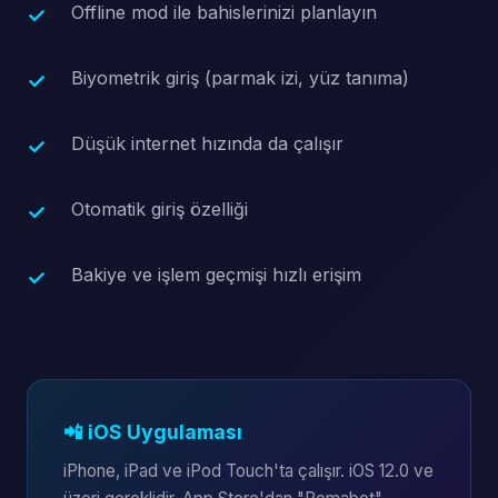
Offline mod ile bahislerinizi planlayın
Biyometrik giriş (parmak izi, yüz tanıma)
Düşük internet hızında da çalışır
Otomatik giriş özelliği
Bakiye ve işlem geçmişi hızlı erişim
📲 iOS Uygulaması
iPhone, iPad ve iPod Touch'ta çalışır. iOS 12.0 ve