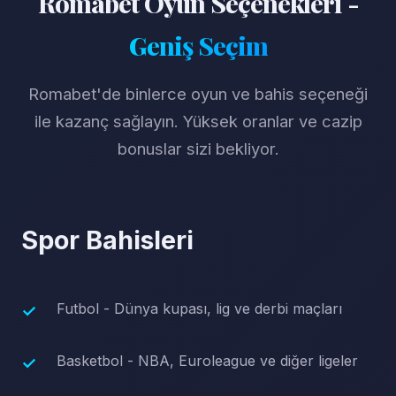
Romabet Oyun Seçenekleri -
Geniş Seçim
Romabet'de binlerce oyun ve bahis seçeneği
ile kazanç sağlayın. Yüksek oranlar ve cazip
bonuslar sizi bekliyor.
Spor Bahisleri
Futbol - Dünya kupası, lig ve derbi maçları
Basketbol - NBA, Euroleague ve diğer ligeler