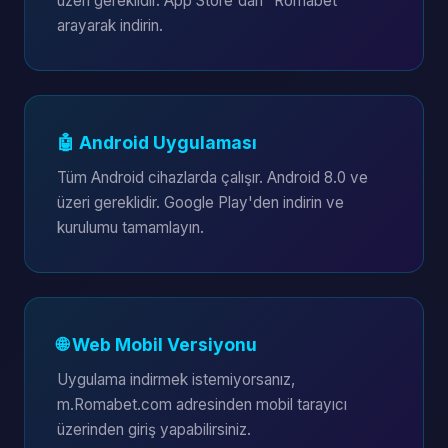
üzeri gereklidir. App Store'dan "Romabet"
arayarak indirin.
🤖 Android Uygulaması
Tüm Android cihazlarda çalışır. Android 8.0 ve
üzeri gereklidir. Google Play'den indirin ve
kurulumu tamamlayın.
🌐 Web Mobil Versiyonu
Uygulama indirmek istemiyorsanız,
m.Romabet.com adresinden mobil tarayıcı
üzerinden giriş yapabilirsiniz.