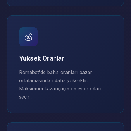
💰
Yüksek Oranlar
Romabet'de bahis oranları pazar
ortalamasından daha yüksektir.
Maksimum kazanç için en iyi oranları
seçin.