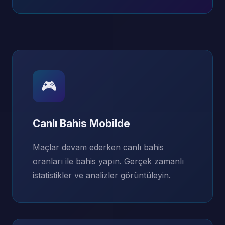
🎮
Canlı Bahis Mobilde
Maçlar devam ederken canlı bahis
oranları ile bahis yapın. Gerçek zamanlı
istatistikler ve analizler görüntüleyin.