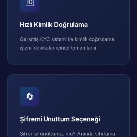
🆔
Hızlı Kimlik Doğrulama
Gelişmiş KYC sistemi ile kimlik doğrulama
işlemi dakikalar içinde tamamlanır.
🔄
Şifremi Unuttum Seçeneği
Şifrenizi unuttunuz mu? Anında sıfırlama