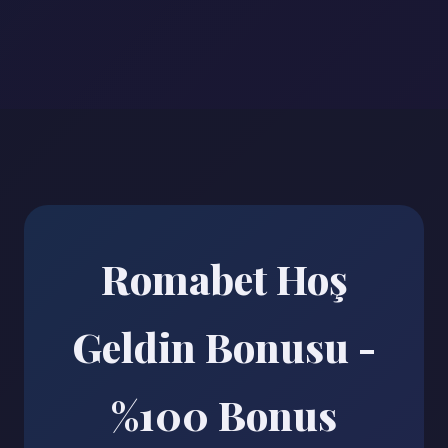
Romabet Hoş
Geldin Bonusu -
%100 Bonus