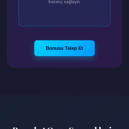
kazanç sağlayın.
Bonusu Talep Et