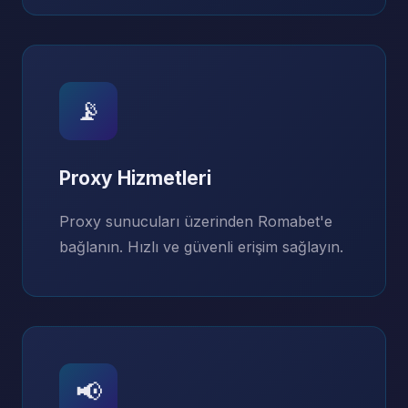
📡
Proxy Hizmetleri
Proxy sunucuları üzerinden Romabet'e
bağlanın. Hızlı ve güvenli erişim sağlayın.
📢