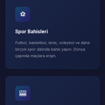
⚽
Spor Bahisleri
Futbol, basketbol, tenis, voleybol ve daha
birçok spor dalında bahis yapın. Dünya
çapında maçlara erişin.
🎰