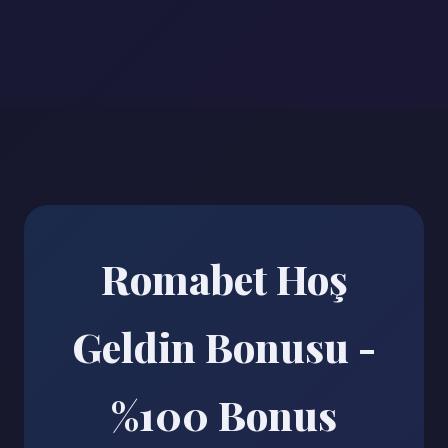
Romabet Hoş
Geldin Bonusu -
%100 Bonus