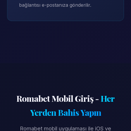
bağlantısı e-postanıza gönderilir.
Romabet Mobil Giriş -
Her
Yerden Bahis Yapın
Romabet mobil uygulaması ile iOS ve