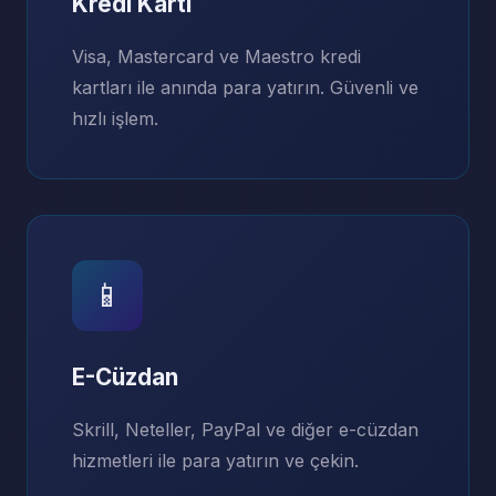
Kredi Kartı
Visa, Mastercard ve Maestro kredi
kartları ile anında para yatırın. Güvenli ve
hızlı işlem.
📱
E-Cüzdan
Skrill, Neteller, PayPal ve diğer e-cüzdan
hizmetleri ile para yatırın ve çekin.