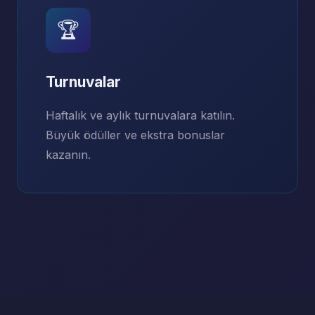
🏆
Turnuvalar
Haftalık ve aylık turnuvalara katılın.
Büyük ödüller ve ekstra bonuslar
kazanın.