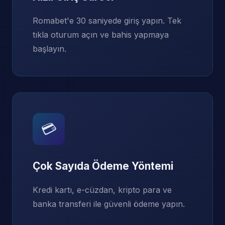
Romabet'e 30 saniyede giriş yapın. Tek
tıkla oturum açın ve bahis yapmaya
başlayın.
💳
Çok Sayıda Ödeme Yöntemi
Kredi kartı, e-cüzdan, kripto para ve
banka transferi ile güvenli ödeme yapın.