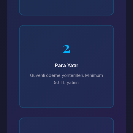
2
Para Yatır
Güvenli ödeme yöntemleri. Minimum
50 TL yatırın.