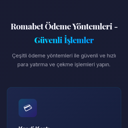
Romabet Ödeme Yöntemleri -
Güvenli İşlemler
Çeşitli ödeme yöntemleri ile güvenli ve hızlı
para yatırma ve çekme işlemleri yapın.
💳