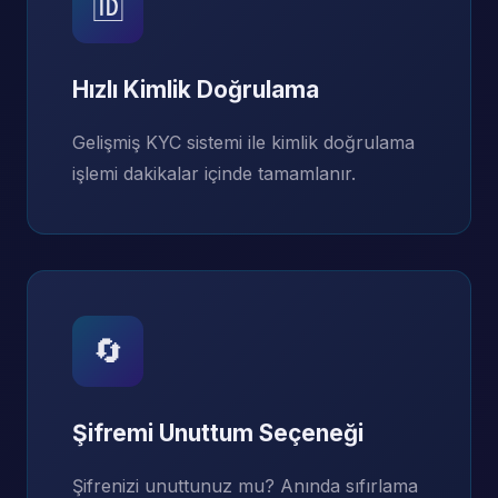
🆔
Hızlı Kimlik Doğrulama
Gelişmiş KYC sistemi ile kimlik doğrulama
işlemi dakikalar içinde tamamlanır.
🔄
Şifremi Unuttum Seçeneği
Şifrenizi unuttunuz mu? Anında sıfırlama