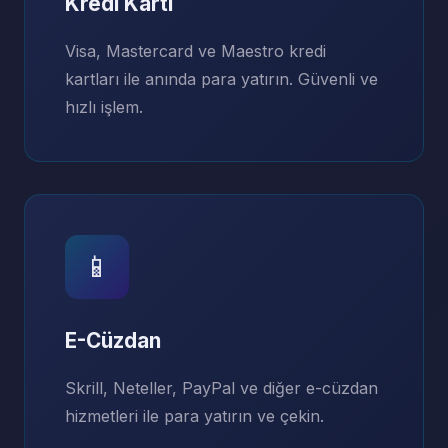
Kredi Kartı
Visa, Mastercard ve Maestro kredi
kartları ile anında para yatırın. Güvenli ve
hızlı işlem.
📱
E-Cüzdan
Skrill, Neteller, PayPal ve diğer e-cüzdan
hizmetleri ile para yatırın ve çekin.