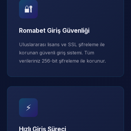
🔐
Romabet Giriş Güvenliği
Uluslararası lisans ve SSL şifreleme ile
korunan güvenli giriş sistemi. Tüm
verileriniz 256-bit şifreleme ile korunur.
⚡
Hızlı Giriş Süreci