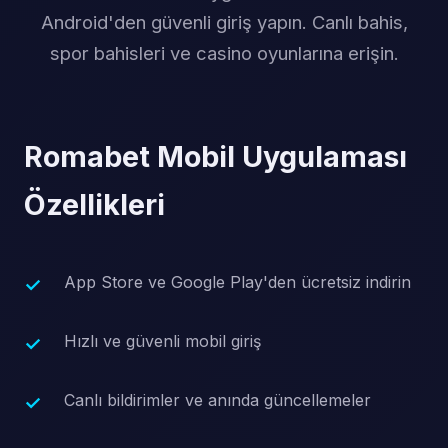
Android'den güvenli giriş yapın. Canlı bahis,
spor bahisleri ve casino oyunlarına erişin.
Romabet Mobil Uygulaması
Özellikleri
App Store ve Google Play'den ücretsiz indirin
Hızlı ve güvenli mobil giriş
Canlı bildirimler ve anında güncellemeler