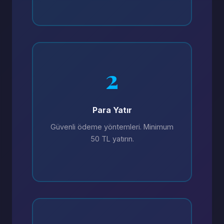
2
Para Yatır
Güvenli ödeme yöntemleri. Minimum
50 TL yatırın.