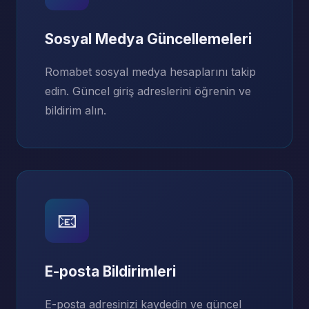
Sosyal Medya Güncellemeleri
Romabet sosyal medya hesaplarını takip
edin. Güncel giriş adreslerini öğrenin ve
bildirim alın.
📧
E-posta Bildirimleri
E-posta adresinizi kaydedin ve güncel