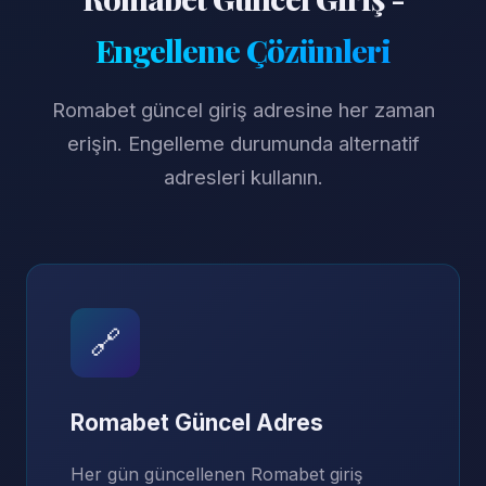
Engelleme Çözümleri
Romabet güncel giriş adresine her zaman
erişin. Engelleme durumunda alternatif
adresleri kullanın.
🔗
Romabet Güncel Adres
Her gün güncellenen Romabet giriş