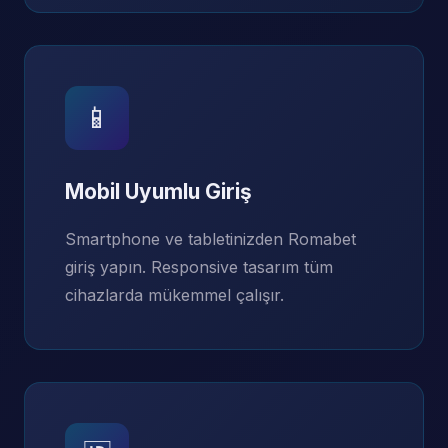
📱
Mobil Uyumlu Giriş
Smartphone ve tabletinizden Romabet
giriş yapın. Responsive tasarım tüm
cihazlarda mükemmel çalışır.