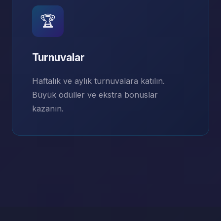
🏆
Turnuvalar
Haftalık ve aylık turnuvalara katılın.
Büyük ödüller ve ekstra bonuslar
kazanın.