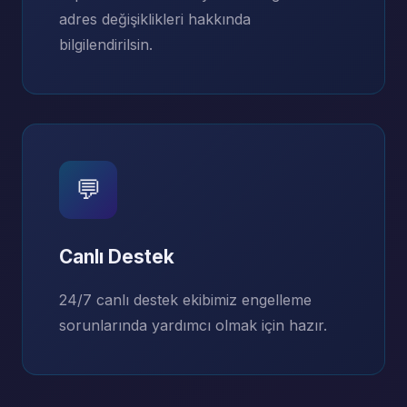
adres değişiklikleri hakkında
bilgilendirilsin.
💬
Canlı Destek
24/7 canlı destek ekibimiz engelleme
sorunlarında yardımcı olmak için hazır.