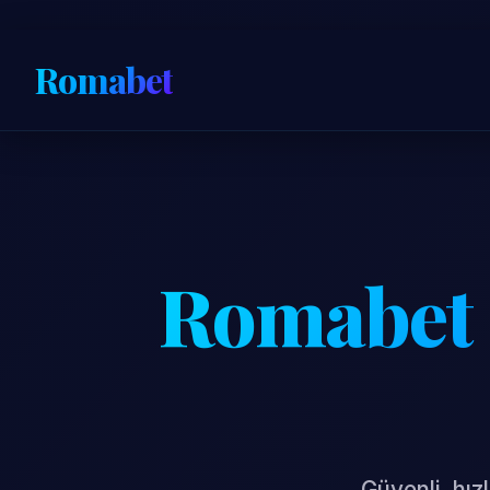
Romabet
Romabet 
Güvenli, hız