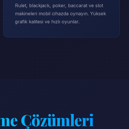
Rulet, blackjack, poker, baccarat ve slot
makineleri mobil cihazda oynayın. Yüksek
grafik kalitesi ve hızlı oyunlar.
me Çözümleri