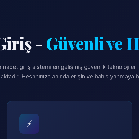
iriş -
Güvenli ve H
mabet giriş sistemi en gelişmiş güvenlik teknolojileri 
ktadır. Hesabınıza anında erişin ve bahis yapmaya b
⚡