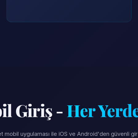
l Giriş -
Her Yerde
 mobil uygulaması ile iOS ve Android'den güvenli giri