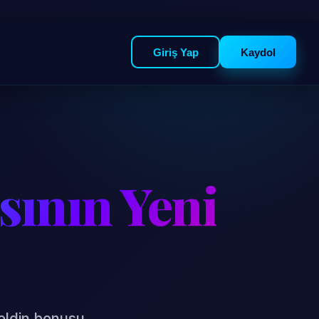
Giriş Yap
Kaydol
ının Yeni
geldin bonusu