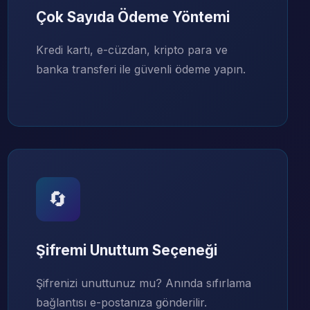
Çok Sayıda Ödeme Yöntemi
Kredi kartı, e-cüzdan, kripto para ve
banka transferi ile güvenli ödeme yapın.
🔄
Şifremi Unuttum Seçeneği
Şifrenizi unuttunuz mu? Anında sıfırlama
bağlantısı e-postanıza gönderilir.