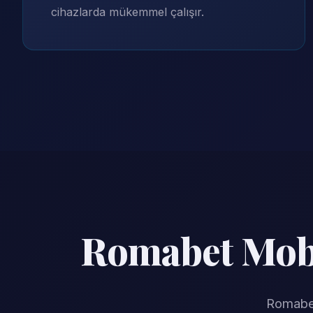
cihazlarda mükemmel çalışır.
Romabet Mobi
Romabet