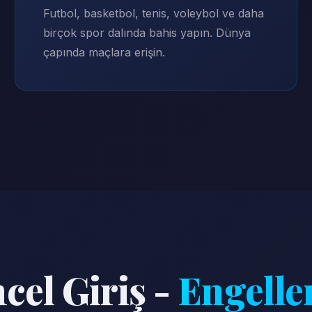
Futbol, basketbol, tenis, voleybol ve daha
birçok spor dalında bahis yapın. Dünya
çapında maçlara erişin.
el Giriş -
Engelle