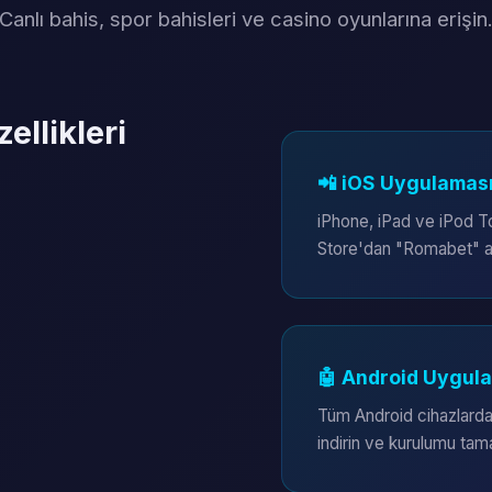
Canlı bahis, spor bahisleri ve casino oyunlarına erişin
llikleri
📲 iOS Uygulamas
iPhone, iPad ve iPod Tou
Store'dan "Romabet" ar
🤖 Android Uygul
Tüm Android cihazlarda 
indirin ve kurulumu tam