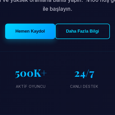
ile başlayın.
Hemen Kaydol
Daha Fazla Bilgi
500K+
24/7
AKTIF OYUNCU
CANLI DESTEK