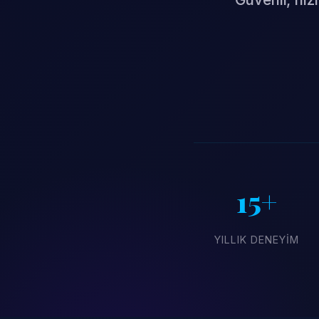
15+
YILLIK DENEYIM