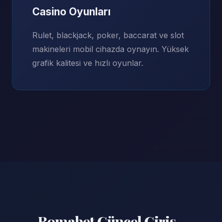
Casino Oyunları
Rulet, blackjack, poker, baccarat ve slot
makineleri mobil cihazda oynayın. Yüksek
grafik kalitesi ve hızlı oyunlar.
Romabet Güncel Giriş -