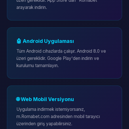
üzeri gereklidir. App Store'dan "Romabet"
arayarak indirin.
🤖 Android Uygulaması
Tüm Android cihazlarda çalışır. Android 8.0 ve
üzeri gereklidir. Google Play'den indirin ve
kurulumu tamamlayın.
🌐 Web Mobil Versiyonu
Uygulama indirmek istemiyorsanız,
m.Romabet.com adresinden mobil tarayıcı
üzerinden giriş yapabilirsiniz.