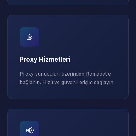
📡
Proxy Hizmetleri
Proxy sunucuları üzerinden Romabet'e
bağlanın. Hızlı ve güvenli erişim sağlayın.
📢