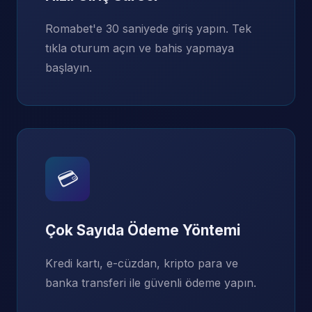
Romabet'e 30 saniyede giriş yapın. Tek
tıkla oturum açın ve bahis yapmaya
başlayın.
💳
Çok Sayıda Ödeme Yöntemi
Kredi kartı, e-cüzdan, kripto para ve
banka transferi ile güvenli ödeme yapın.