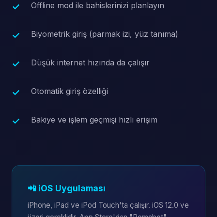
Offline mod ile bahislerinizi planlayın
Biyometrik giriş (parmak izi, yüz tanıma)
Düşük internet hızında da çalışır
Otomatik giriş özelliği
Bakiye ve işlem geçmişi hızlı erişim
📲 iOS Uygulaması
iPhone, iPad ve iPod Touch'ta çalışır. iOS 12.0 ve