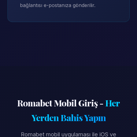
bağlantısı e-postanıza gönderilir.
Romabet Mobil Giriş -
Her
Yerden Bahis Yapın
Romabet mobil uygulaması ile iOS ve