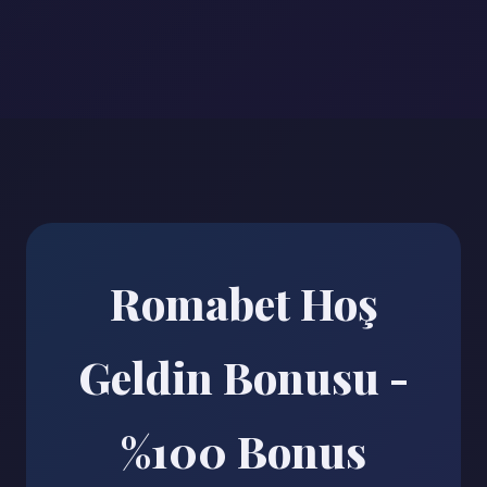
Romabet Hoş
Geldin Bonusu -
%100 Bonus