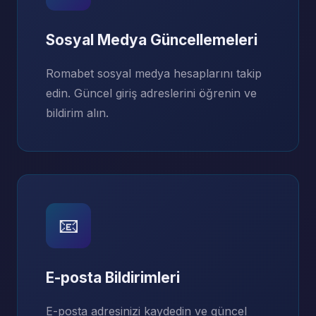
Sosyal Medya Güncellemeleri
Romabet sosyal medya hesaplarını takip
edin. Güncel giriş adreslerini öğrenin ve
bildirim alın.
📧
E-posta Bildirimleri
E-posta adresinizi kaydedin ve güncel