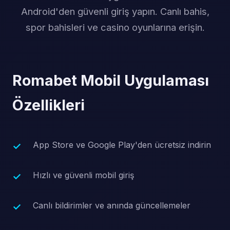
Android'den güvenli giriş yapın. Canlı bahis,
spor bahisleri ve casino oyunlarına erişin.
Romabet Mobil Uygulaması
Özellikleri
App Store ve Google Play'den ücretsiz indirin
Hızlı ve güvenli mobil giriş
Canlı bildirimler ve anında güncellemeler