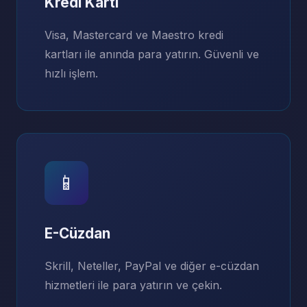
Kredi Kartı
Visa, Mastercard ve Maestro kredi
kartları ile anında para yatırın. Güvenli ve
hızlı işlem.
📱
E-Cüzdan
Skrill, Neteller, PayPal ve diğer e-cüzdan
hizmetleri ile para yatırın ve çekin.