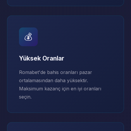
💰
Yüksek Oranlar
Romabet'de bahis oranları pazar
ortalamasından daha yüksektir.
Maksimum kazanç için en iyi oranları
seçin.