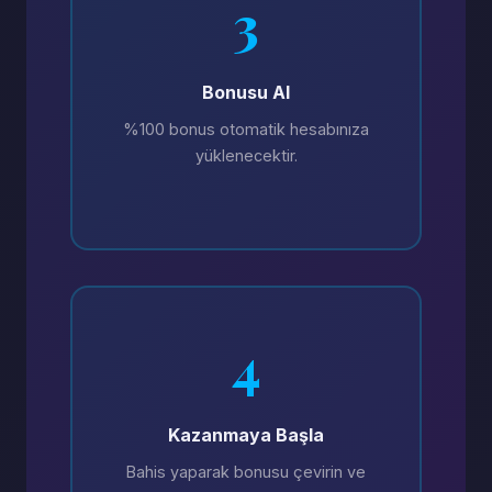
3
Bonusu Al
%100 bonus otomatik hesabınıza
yüklenecektir.
4
Kazanmaya Başla
Bahis yaparak bonusu çevirin ve