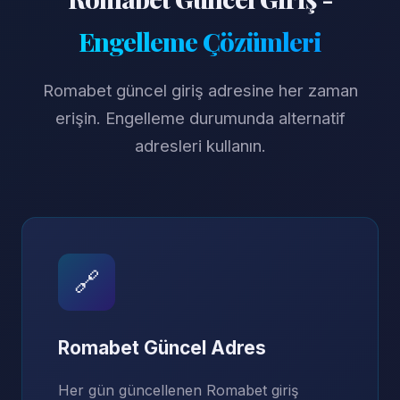
Engelleme Çözümleri
Romabet güncel giriş adresine her zaman
erişin. Engelleme durumunda alternatif
adresleri kullanın.
🔗
Romabet Güncel Adres
Her gün güncellenen Romabet giriş