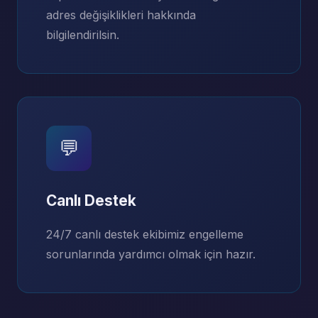
adres değişiklikleri hakkında
bilgilendirilsin.
💬
Canlı Destek
24/7 canlı destek ekibimiz engelleme
sorunlarında yardımcı olmak için hazır.