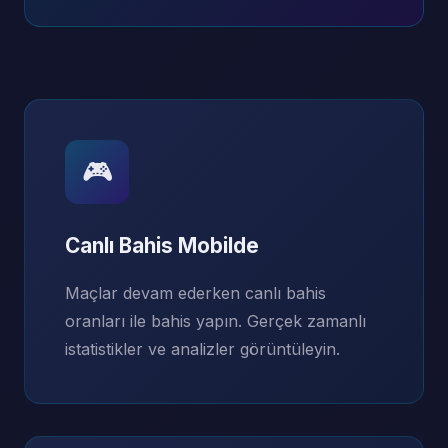
🎮
Canlı Bahis Mobilde
Maçlar devam ederken canlı bahis
oranları ile bahis yapın. Gerçek zamanlı
istatistikler ve analizler görüntüleyin.