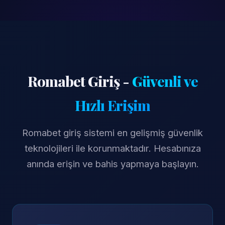
Romabet Giriş -
Güvenli ve
Hızlı Erişim
Romabet giriş sistemi en gelişmiş güvenlik
teknolojileri ile korunmaktadır. Hesabınıza
anında erişin ve bahis yapmaya başlayın.