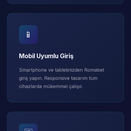
📱
Mobil Uyumlu Giriş
Smartphone ve tabletinizden Romabet
giriş yapın. Responsive tasarım tüm
cihazlarda mükemmel çalışır.