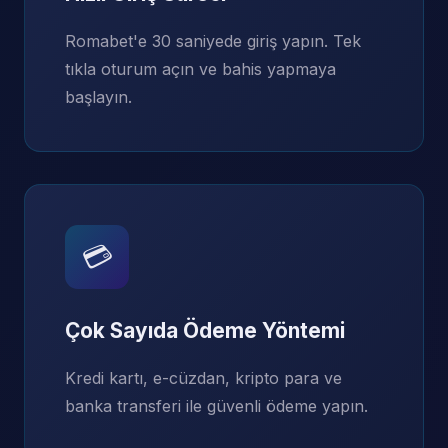
Romabet'e 30 saniyede giriş yapın. Tek
tıkla oturum açın ve bahis yapmaya
başlayın.
💳
Çok Sayıda Ödeme Yöntemi
Kredi kartı, e-cüzdan, kripto para ve
banka transferi ile güvenli ödeme yapın.