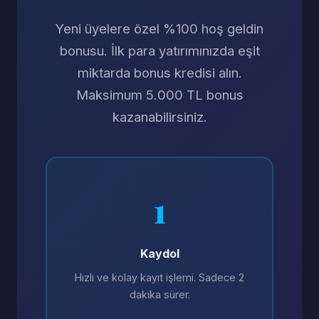
Yeni üyelere özel %100 hoş geldin
bonusu. İlk para yatırımınızda eşit
miktarda bonus kredisi alın.
Maksimum 5.000 TL bonus
kazanabilirsiniz.
1
Kaydol
Hızlı ve kolay kayıt işlemi. Sadece 2
dakika sürer.