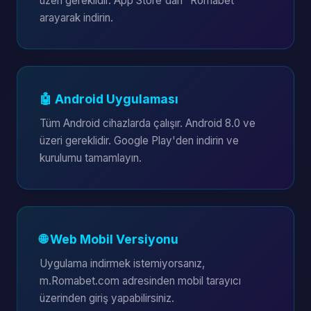
üzeri gereklidir. App Store'dan "Romabet"
arayarak indirin.
🤖 Android Uygulaması
Tüm Android cihazlarda çalışır. Android 8.0 ve
üzeri gereklidir. Google Play'den indirin ve
kurulumu tamamlayın.
🌐 Web Mobil Versiyonu
Uygulama indirmek istemiyorsanız,
m.Romabet.com adresinden mobil tarayıcı
üzerinden giriş yapabilirsiniz.