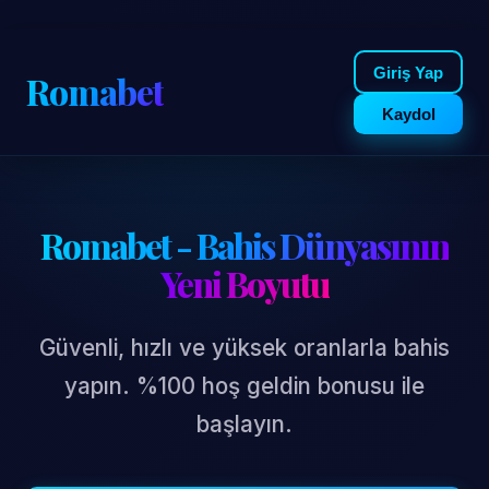
Giriş Yap
Romabet
Kaydol
Romabet - Bahis Dünyasının
Yeni Boyutu
Güvenli, hızlı ve yüksek oranlarla bahis
yapın. %100 hoş geldin bonusu ile
başlayın.