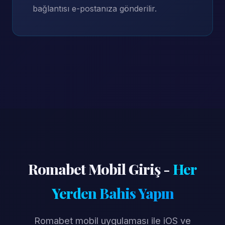
bağlantısı e-postanıza gönderilir.
Romabet Mobil Giriş -
Her
Yerden Bahis Yapın
Romabet mobil uygulaması ile iOS ve