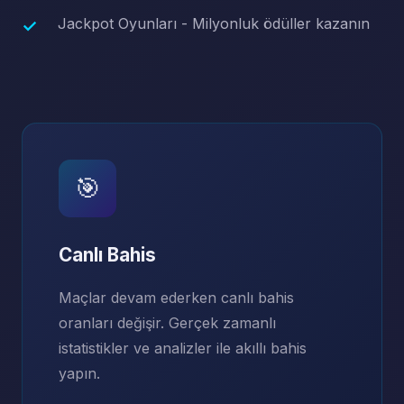
Jackpot Oyunları - Milyonluk ödüller kazanın
🎯
Canlı Bahis
Maçlar devam ederken canlı bahis
oranları değişir. Gerçek zamanlı
istatistikler ve analizler ile akıllı bahis
yapın.