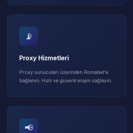
📡
Proxy Hizmetleri
Proxy sunucuları üzerinden Romabet'e
bağlanın. Hızlı ve güvenli erişim sağlayın.
📢