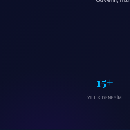
15+
YILLIK DENEYIM