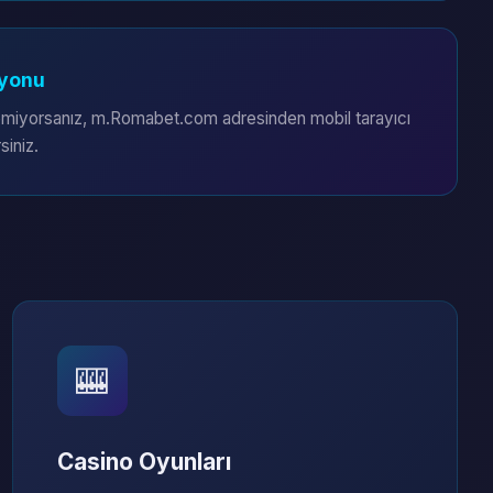
iyonu
emiyorsanız, m.Romabet.com adresinden mobil tarayıcı
siniz.
🎰
Casino Oyunları