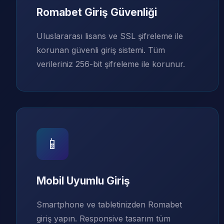
Romabet Giriş Güvenliği
Uluslararası lisans ve SSL şifreleme ile
korunan güvenli giriş sistemi. Tüm
verileriniz 256-bit şifreleme ile korunur.
📱
Mobil Uyumlu Giriş
Smartphone ve tabletinizden Romabet
giriş yapın. Responsive tasarım tüm