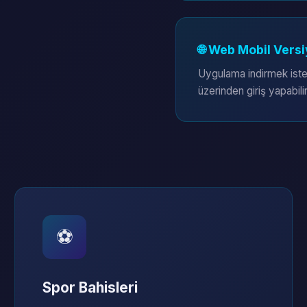
🌐 Web Mobil Vers
Uygulama indirmek ist
üzerinden giriş yapabilir
⚽
Spor Bahisleri