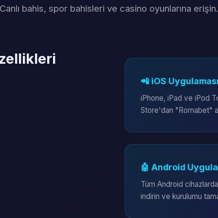
Canlı bahis, spor bahisleri ve casino oyunlarına erişin
llikleri
📲 iOS Uygulamas
iPhone, iPad ve iPod Tou
Store'dan "Romabet" ar
🤖 Android Uygul
Tüm Android cihazlarda 
indirin ve kurulumu tam