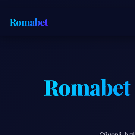
Romabet
Romabet 
Güvenli, hız