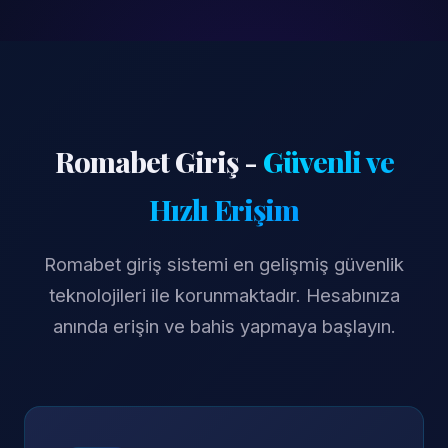
Romabet Giriş -
Güvenli ve
Hızlı Erişim
Romabet giriş sistemi en gelişmiş güvenlik
teknolojileri ile korunmaktadır. Hesabınıza
anında erişin ve bahis yapmaya başlayın.