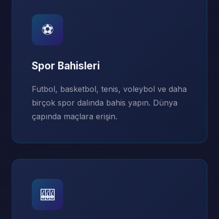
⚽
Spor Bahisleri
Futbol, basketbol, tenis, voleybol ve daha
birçok spor dalında bahis yapın. Dünya
çapında maçlara erişin.
🎰