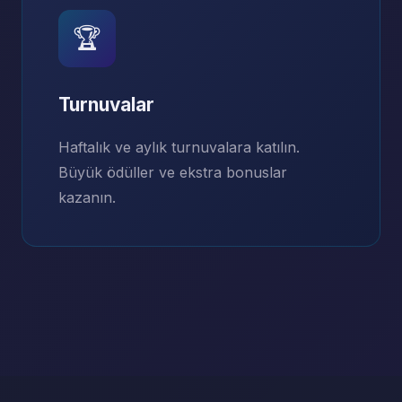
🏆
Turnuvalar
Haftalık ve aylık turnuvalara katılın.
Büyük ödüller ve ekstra bonuslar
kazanın.