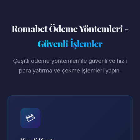
Romabet Ödeme Yöntemleri -
Güvenli İşlemler
Çeşitli ödeme yöntemleri ile güvenli ve hızlı
para yatırma ve çekme işlemleri yapın.
💳