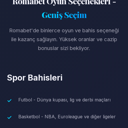
Romabet Oyun Seçenekleri -
Geniş Seçim
Romabet'de binlerce oyun ve bahis seçeneği
ile kazanç sağlayın. Yüksek oranlar ve cazip
bonuslar sizi bekliyor.
Spor Bahisleri
Futbol - Dünya kupası, lig ve derbi maçları
Basketbol - NBA, Euroleague ve diğer ligeler