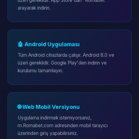
üzeri gereklidir. App Store'dan "Romabet"
arayarak indirin.
🤖 Android Uygulaması
Tüm Android cihazlarda çalışır. Android 8.0 ve
üzeri gereklidir. Google Play'den indirin ve
kurulumu tamamlayın.
🌐 Web Mobil Versiyonu
Uygulama indirmek istemiyorsanız,
m.Romabet.com adresinden mobil tarayıcı
üzerinden giriş yapabilirsiniz.