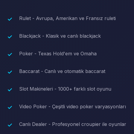
Rulet - Avrupa, Amerikan ve Fransız ruleti
Blackjack - Klasik ve canlı blackjack
Poker - Texas Hold'em ve Omaha
Baccarat - Canlı ve otomatik baccarat
Slot Makineleri - 1000+ farklı slot oyunu
Video Poker - Çeşitli video poker varyasyonları
Canlı Dealer - Profesyonel croupier ile oyunlar