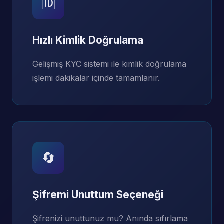
🆔
Hızlı Kimlik Doğrulama
Gelişmiş KYC sistemi ile kimlik doğrulama
işlemi dakikalar içinde tamamlanır.
🔄
Şifremi Unuttum Seçeneği
Şifrenizi unuttunuz mu? Anında sıfırlama