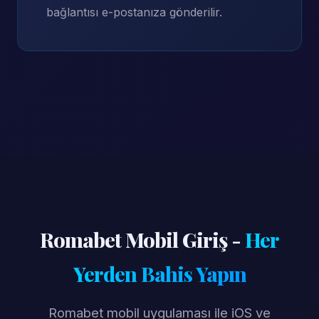
bağlantısı e-postanıza gönderilir.
Romabet Mobil Giriş -
Her
Yerden Bahis Yapın
Romabet mobil uygulaması ile iOS ve