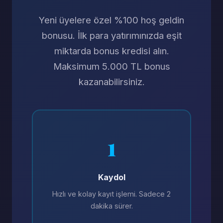
Yeni üyelere özel %100 hoş geldin
bonusu. İlk para yatırımınızda eşit
miktarda bonus kredisi alın.
Maksimum 5.000 TL bonus
kazanabilirsiniz.
1
Kaydol
Hızlı ve kolay kayıt işlemi. Sadece 2
dakika sürer.