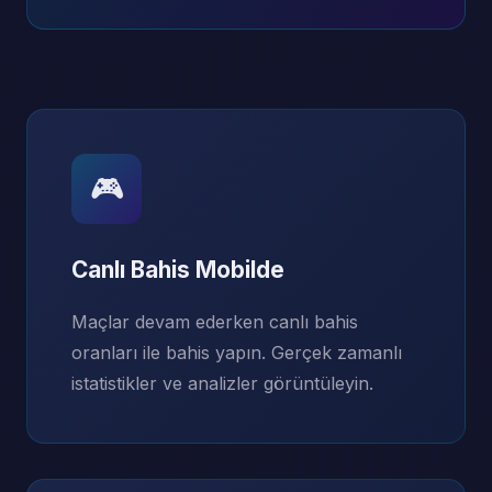
🎮
Canlı Bahis Mobilde
Maçlar devam ederken canlı bahis
oranları ile bahis yapın. Gerçek zamanlı
istatistikler ve analizler görüntüleyin.