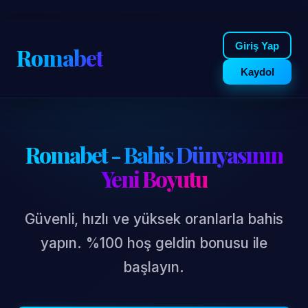
Giriş Yap
Romabet
Kaydol
Romabet - Bahis Dünyasının
Yeni Boyutu
Güvenli, hızlı ve yüksek oranlarla bahis
yapın. %100 hoş geldin bonusu ile
başlayın.