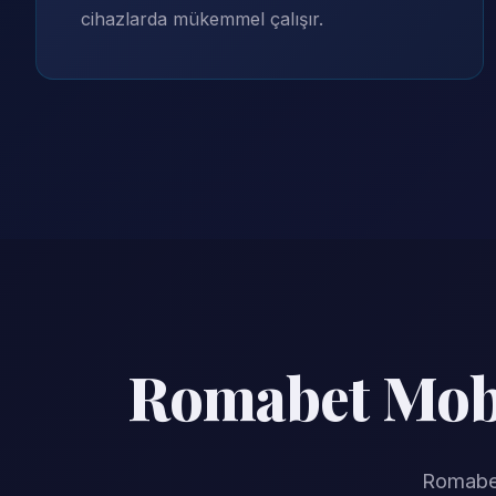
cihazlarda mükemmel çalışır.
Romabet Mobi
Romabet