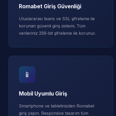
Romabet Giriş Güvenliği
Uluslararası lisans ve SSL şifreleme ile
korunan güvenli giriş sistemi. Tüm
verileriniz 256-bit şifreleme ile korunur.
📱
Mobil Uyumlu Giriş
Smartphone ve tabletinizden Romabet
giriş yapın. Responsive tasarım tüm