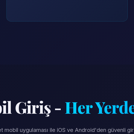
l Giriş -
Her Yerde
 mobil uygulaması ile iOS ve Android'den güvenli giri