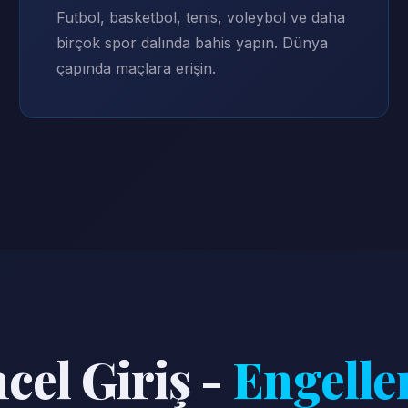
Futbol, basketbol, tenis, voleybol ve daha
birçok spor dalında bahis yapın. Dünya
çapında maçlara erişin.
el Giriş -
Engelle