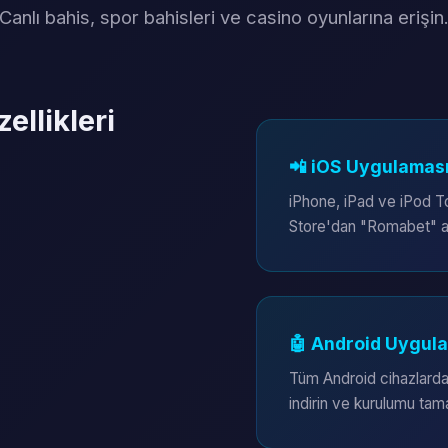
Canlı bahis, spor bahisleri ve casino oyunlarına erişin
llikleri
📲 iOS Uygulamas
iPhone, iPad ve iPod Tou
Store'dan "Romabet" ar
🤖 Android Uygul
Tüm Android cihazlarda 
indirin ve kurulumu tam