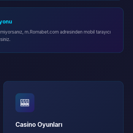
iyonu
emiyorsanız, m.Romabet.com adresinden mobil tarayıcı
siniz.
🎰
Casino Oyunları