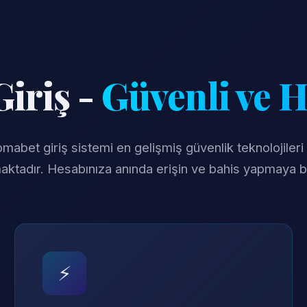
iriş -
Güvenli ve H
mabet giriş sistemi en gelişmiş güvenlik teknolojileri 
ktadır. Hesabınıza anında erişin ve bahis yapmaya b
⚡