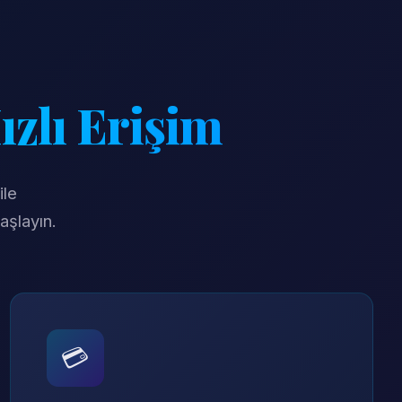
ızlı Erişim
ile
aşlayın.
💳