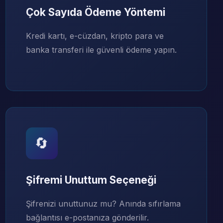
Çok Sayıda Ödeme Yöntemi
Kredi kartı, e-cüzdan, kripto para ve
banka transferi ile güvenli ödeme yapın.
🔄
Şifremi Unuttum Seçeneği
Şifrenizi unuttunuz mu? Anında sıfırlama
bağlantısı e-postanıza gönderilir.