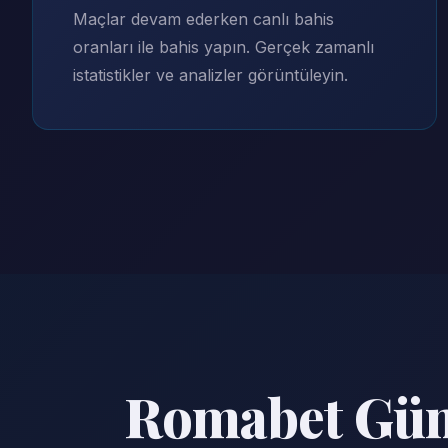
Maçlar devam ederken canlı bahis
oranları ile bahis yapın. Gerçek zamanlı
istatistikler ve analizler görüntüleyin.
Romabet Günc