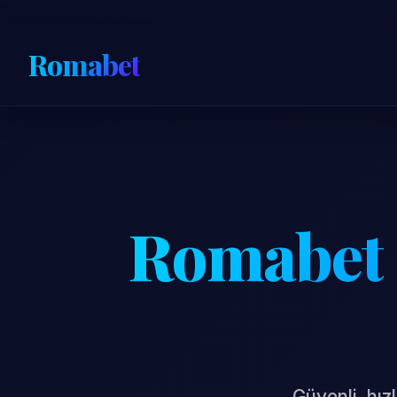
Romabet
Romabet 
Güvenli, hız