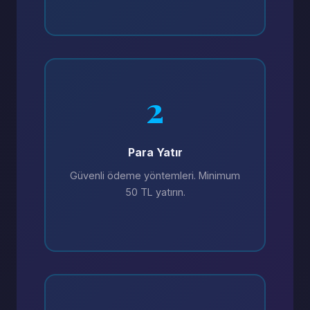
2
Para Yatır
Güvenli ödeme yöntemleri. Minimum
50 TL yatırın.