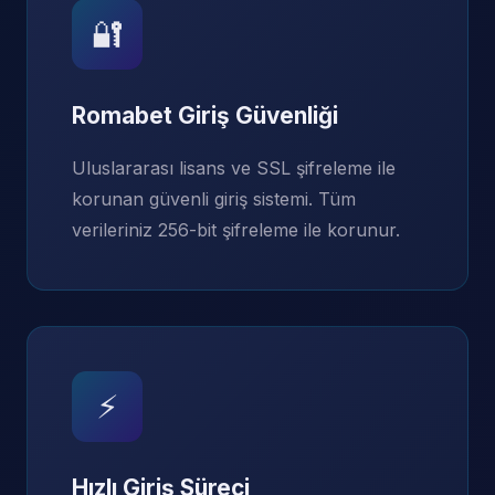
🔐
Romabet Giriş Güvenliği
Uluslararası lisans ve SSL şifreleme ile
korunan güvenli giriş sistemi. Tüm
verileriniz 256-bit şifreleme ile korunur.
⚡
Hızlı Giriş Süreci