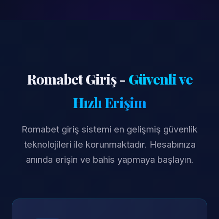
Romabet Giriş -
Güvenli ve
Hızlı Erişim
Romabet giriş sistemi en gelişmiş güvenlik
teknolojileri ile korunmaktadır. Hesabınıza
anında erişin ve bahis yapmaya başlayın.