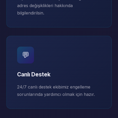
adres değişiklikleri hakkında
bilgilendirilsin.
💬
Canlı Destek
24/7 canlı destek ekibimiz engelleme
sorunlarında yardımcı olmak için hazır.