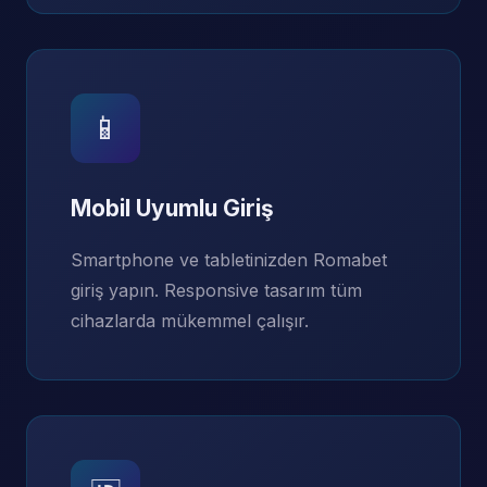
📱
Mobil Uyumlu Giriş
Smartphone ve tabletinizden Romabet
giriş yapın. Responsive tasarım tüm
cihazlarda mükemmel çalışır.