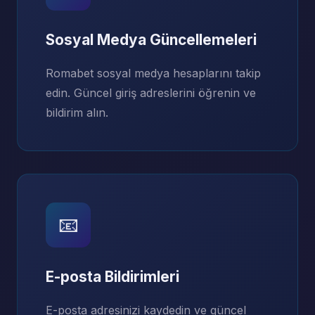
Sosyal Medya Güncellemeleri
Romabet sosyal medya hesaplarını takip
edin. Güncel giriş adreslerini öğrenin ve
bildirim alın.
📧
E-posta Bildirimleri
E-posta adresinizi kaydedin ve güncel