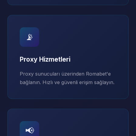
📡
Proxy Hizmetleri
Proxy sunucuları üzerinden Romabet'e
bağlanın. Hızlı ve güvenli erişim sağlayın.
📢