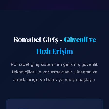
Romabet Giriş -
Güvenli ve
Hızlı Erişim
Romabet giriş sistemi en gelişmiş güvenlik
teknolojileri ile korunmaktadır. Hesabınıza
anında erişin ve bahis yapmaya başlayın.