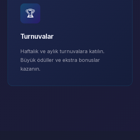
🏆
Turnuvalar
Haftalık ve aylık turnuvalara katılın.
Büyük ödüller ve ekstra bonuslar
kazanın.