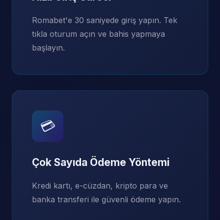
Romabet'e 30 saniyede giriş yapın. Tek
tıkla oturum açın ve bahis yapmaya
başlayın.
💳
Çok Sayıda Ödeme Yöntemi
Kredi kartı, e-cüzdan, kripto para ve
banka transferi ile güvenli ödeme yapın.