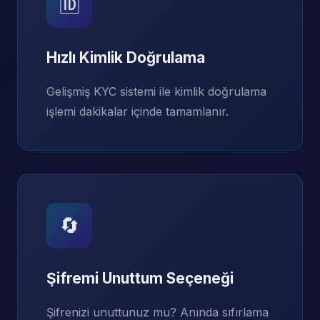
🆔
Hızlı Kimlik Doğrulama
Gelişmiş KYC sistemi ile kimlik doğrulama
işlemi dakikalar içinde tamamlanır.
🔄
Şifremi Unuttum Seçeneği
Şifrenizi unuttunuz mu? Anında sıfırlama