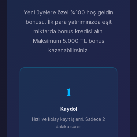
Yeni üyelere özel %100 hoş geldin
bonusu. İlk para yatırımınızda eşit
miktarda bonus kredisi alın.
Maksimum 5.000 TL bonus
kazanabilirsiniz.
1
Kaydol
Hızlı ve kolay kayıt işlemi. Sadece 2
dakika sürer.