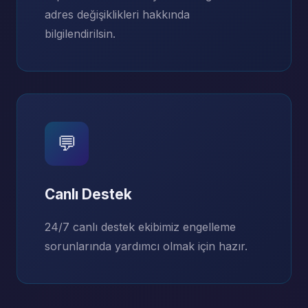
adres değişiklikleri hakkında
bilgilendirilsin.
💬
Canlı Destek
24/7 canlı destek ekibimiz engelleme
sorunlarında yardımcı olmak için hazır.