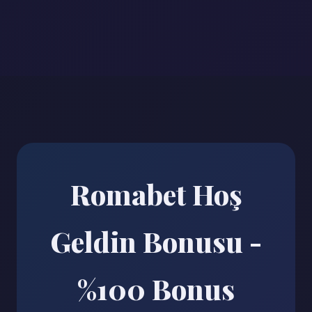
Romabet Hoş
Geldin Bonusu -
%100 Bonus