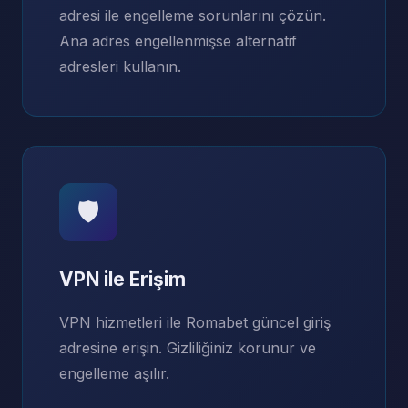
adresi ile engelleme sorunlarını çözün.
Ana adres engellenmişse alternatif
adresleri kullanın.
🛡️
VPN ile Erişim
VPN hizmetleri ile Romabet güncel giriş
adresine erişin. Gizliliğiniz korunur ve
engelleme aşılır.