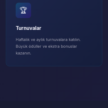
🏆
Turnuvalar
Haftalık ve aylık turnuvalara katılın.
Büyük ödüller ve ekstra bonuslar
kazanın.