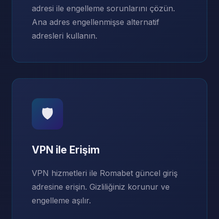
adresi ile engelleme sorunlarını çözün.
Ana adres engellenmişse alternatif
adresleri kullanın.
🛡️
VPN ile Erişim
VPN hizmetleri ile Romabet güncel giriş
adresine erişin. Gizliliğiniz korunur ve
engelleme aşılır.