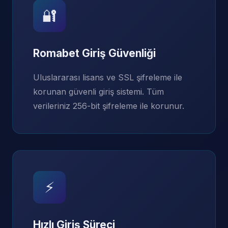
🔐
Romabet Giriş Güvenliği
Uluslararası lisans ve SSL şifreleme ile
korunan güvenli giriş sistemi. Tüm
verileriniz 256-bit şifreleme ile korunur.
⚡
Hızlı Giriş Süreci