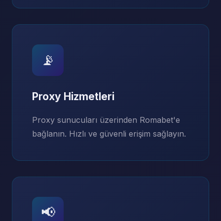
📡
Proxy Hizmetleri
Proxy sunucuları üzerinden Romabet'e
bağlanın. Hızlı ve güvenli erişim sağlayın.
📢