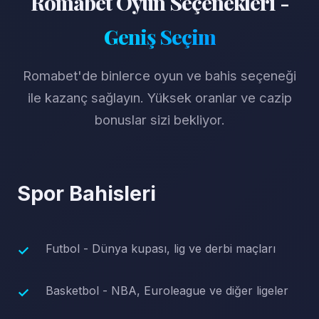
Romabet Oyun Seçenekleri -
Geniş Seçim
Romabet'de binlerce oyun ve bahis seçeneği
ile kazanç sağlayın. Yüksek oranlar ve cazip
bonuslar sizi bekliyor.
Spor Bahisleri
Futbol - Dünya kupası, lig ve derbi maçları
Basketbol - NBA, Euroleague ve diğer ligeler