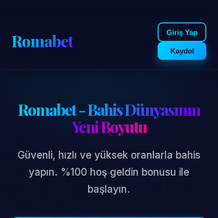
Giriş Yap
Romabet
Kaydol
Romabet - Bahis Dünyasının
Yeni Boyutu
Güvenli, hızlı ve yüksek oranlarla bahis
yapın. %100 hoş geldin bonusu ile
başlayın.