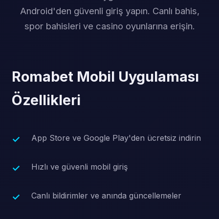
Android'den güvenli giriş yapın. Canlı bahis,
spor bahisleri ve casino oyunlarına erişin.
Romabet Mobil Uygulaması
Özellikleri
App Store ve Google Play'den ücretsiz indirin
Hızlı ve güvenli mobil giriş
Canlı bildirimler ve anında güncellemeler