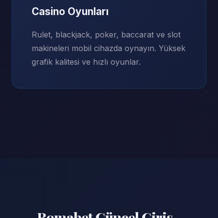
Casino Oyunları
Rulet, blackjack, poker, baccarat ve slot
makineleri mobil cihazda oynayın. Yüksek
grafik kalitesi ve hızlı oyunlar.
Romabet Güncel Giriş -