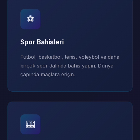
⚽
Spor Bahisleri
Futbol, basketbol, tenis, voleybol ve daha
birçok spor dalında bahis yapın. Dünya
çapında maçlara erişin.
🎰