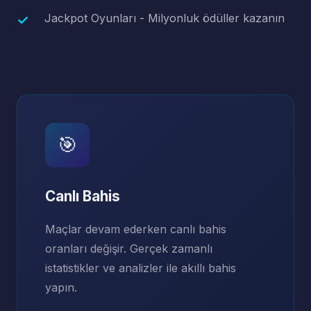
Jackpot Oyunları - Milyonluk ödüller kazanın
🎯
Canlı Bahis
Maçlar devam ederken canlı bahis
oranları değişir. Gerçek zamanlı
istatistikler ve analizler ile akıllı bahis
yapın.