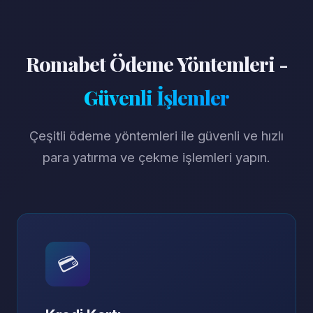
Romabet Ödeme Yöntemleri -
Güvenli İşlemler
Çeşitli ödeme yöntemleri ile güvenli ve hızlı
para yatırma ve çekme işlemleri yapın.
💳