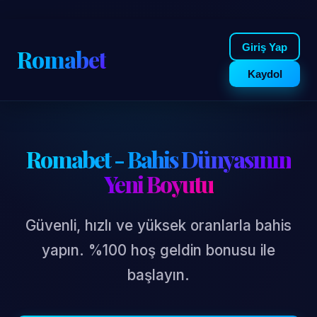
Giriş Yap
Romabet
Kaydol
Romabet - Bahis Dünyasının
Yeni Boyutu
Güvenli, hızlı ve yüksek oranlarla bahis
yapın. %100 hoş geldin bonusu ile
başlayın.