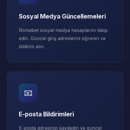
Sosyal Medya Güncellemeleri
Romabet sosyal medya hesaplarını takip
edin. Güncel giriş adreslerini öğrenin ve
bildirim alın.
📧
E-posta Bildirimleri
E-posta adresinizi kaydedin ve güncel