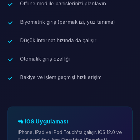
Offline mod ile bahislerinizi planlayın
Biyometrik giriş (parmak izi, yüz tanıma)
Düşük internet hızında da çalışır
Otomatik giriş özelliği
Bakiye ve işlem geçmişi hızlı erişim
📲 iOS Uygulaması
iPhone, iPad ve iPod Touch'ta çalışır. iOS 12.0 ve