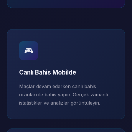
🎮
Canlı Bahis Mobilde
Maçlar devam ederken canlı bahis
oranları ile bahis yapın. Gerçek zamanlı
istatistikler ve analizler görüntüleyin.