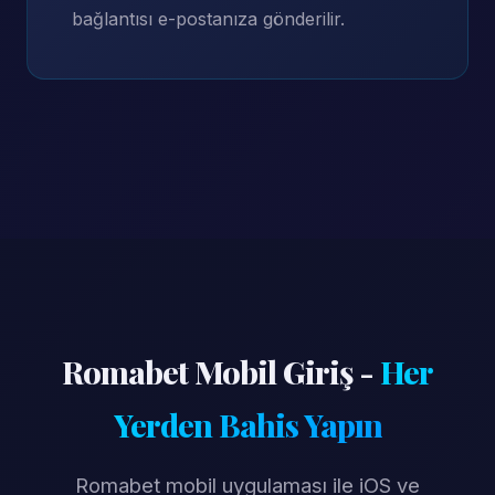
bağlantısı e-postanıza gönderilir.
Romabet Mobil Giriş -
Her
Yerden Bahis Yapın
Romabet mobil uygulaması ile iOS ve