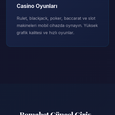
Casino Oyunları
Rulet, blackjack, poker, baccarat ve slot
makineleri mobil cihazda oynayın. Yüksek
grafik kalitesi ve hızlı oyunlar.
Romabet Güncel Giriş -