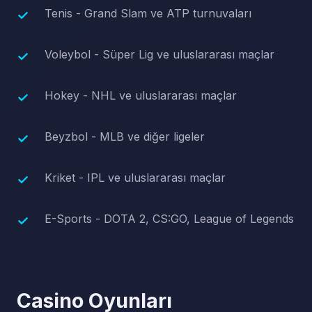
Tenis - Grand Slam ve ATP turnuvaları
Voleybol - Süper Lig ve uluslararası maçlar
Hokey - NHL ve uluslararası maçlar
Beyzbol - MLB ve diğer ligeler
Kriket - IPL ve uluslararası maçlar
E-Sports - DOTA 2, CS:GO, League of Legends
Casino Oyunları