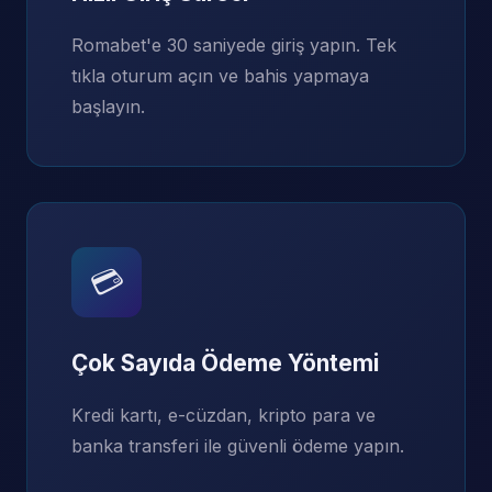
Romabet'e 30 saniyede giriş yapın. Tek
tıkla oturum açın ve bahis yapmaya
başlayın.
💳
Çok Sayıda Ödeme Yöntemi
Kredi kartı, e-cüzdan, kripto para ve
banka transferi ile güvenli ödeme yapın.