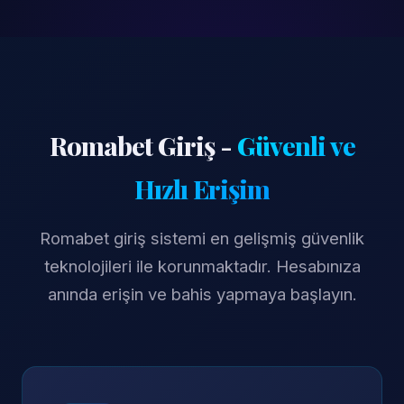
Romabet Giriş -
Güvenli ve
Hızlı Erişim
Romabet giriş sistemi en gelişmiş güvenlik
teknolojileri ile korunmaktadır. Hesabınıza
anında erişin ve bahis yapmaya başlayın.