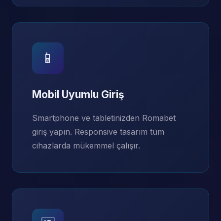
📱
Mobil Uyumlu Giriş
Smartphone ve tabletinizden Romabet
giriş yapın. Responsive tasarım tüm
cihazlarda mükemmel çalışır.