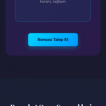
kazanç sağlayın.
Bonusu Talep Et