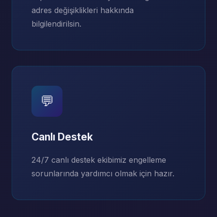
adres değişiklikleri hakkında
bilgilendirilsin.
💬
Canlı Destek
24/7 canlı destek ekibimiz engelleme
sorunlarında yardımcı olmak için hazır.