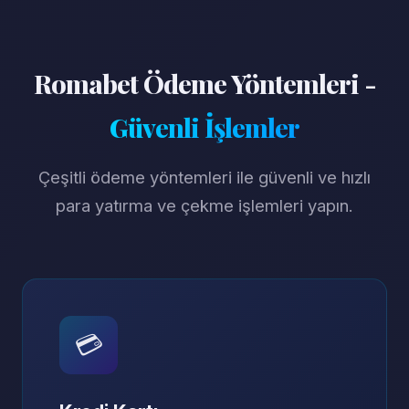
Romabet Ödeme Yöntemleri -
Güvenli İşlemler
Çeşitli ödeme yöntemleri ile güvenli ve hızlı
para yatırma ve çekme işlemleri yapın.
💳