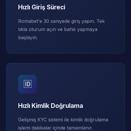
Hızlı Giriş Süreci
Romabet'e 30 saniyede giriş yapın. Tek
tıkla oturum açın ve bahis yapmaya
başlayın.
🆔
Hızlı Kimlik Doğrulama
Gelişmiş KYC sistemi ile kimlik doğrulama
işlemi dakikalar içinde tamamlanır.