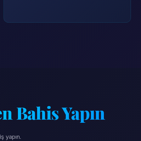
n Bahis Yapın
ş yapın.