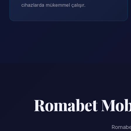
cihazlarda mükemmel çalışır.
Romabet Mobi
Romabet