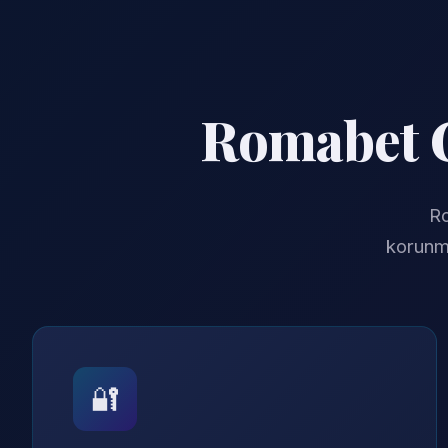
Romabet G
Ro
korunma
🔐