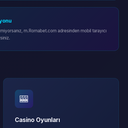
iyonu
emiyorsanız, m.Romabet.com adresinden mobil tarayıcı
siniz.
🎰
Casino Oyunları