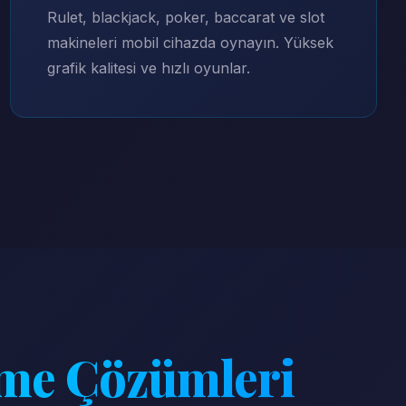
Rulet, blackjack, poker, baccarat ve slot
makineleri mobil cihazda oynayın. Yüksek
grafik kalitesi ve hızlı oyunlar.
me Çözümleri