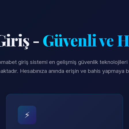
iriş -
Güvenli ve H
mabet giriş sistemi en gelişmiş güvenlik teknolojileri 
ktadır. Hesabınıza anında erişin ve bahis yapmaya b
⚡