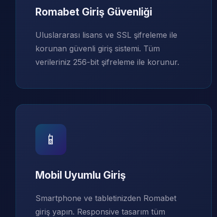
Romabet Giriş Güvenliği
Uluslararası lisans ve SSL şifreleme ile
korunan güvenli giriş sistemi. Tüm
verileriniz 256-bit şifreleme ile korunur.
📱
Mobil Uyumlu Giriş
Smartphone ve tabletinizden Romabet
giriş yapın. Responsive tasarım tüm