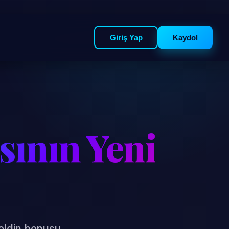
Giriş Yap
Kaydol
ının Yeni
geldin bonusu