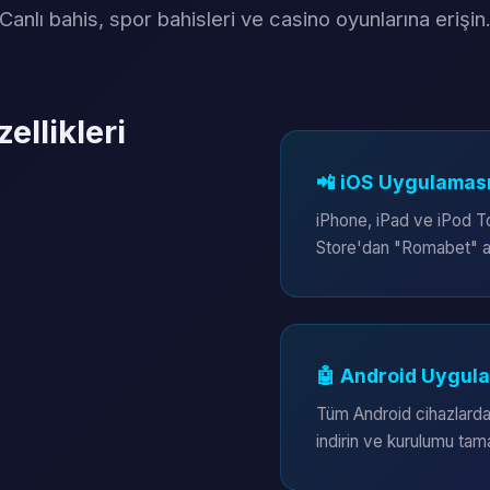
Canlı bahis, spor bahisleri ve casino oyunlarına erişin
llikleri
📲 iOS Uygulamas
iPhone, iPad ve iPod Tou
Store'dan "Romabet" ar
🤖 Android Uygul
Tüm Android cihazlarda 
indirin ve kurulumu tam