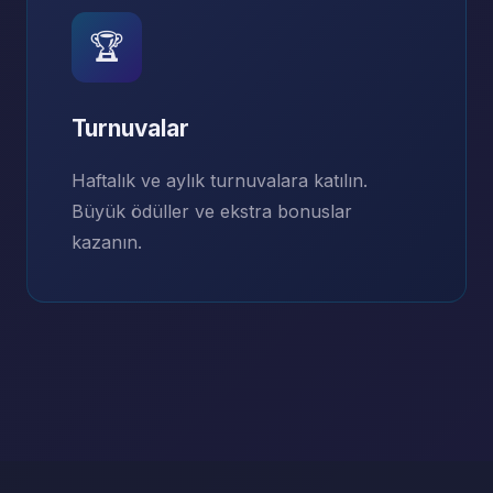
🏆
Turnuvalar
Haftalık ve aylık turnuvalara katılın.
Büyük ödüller ve ekstra bonuslar
kazanın.