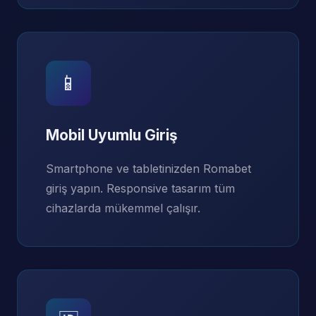
📱
Mobil Uyumlu Giriş
Smartphone ve tabletinizden Romabet
giriş yapın. Responsive tasarım tüm
cihazlarda mükemmel çalışır.