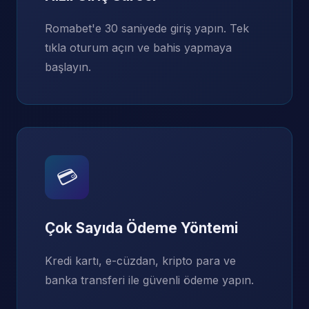
Romabet'e 30 saniyede giriş yapın. Tek
tıkla oturum açın ve bahis yapmaya
başlayın.
💳
Çok Sayıda Ödeme Yöntemi
Kredi kartı, e-cüzdan, kripto para ve
banka transferi ile güvenli ödeme yapın.