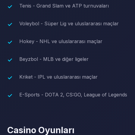
Tenis - Grand Slam ve ATP turnuvaları
Voleybol - Süper Lig ve uluslararası maçlar
Hokey - NHL ve uluslararası maçlar
Beyzbol - MLB ve diğer ligeler
Kriket - IPL ve uluslararası maçlar
E-Sports - DOTA 2, CS:GO, League of Legends
Casino Oyunları