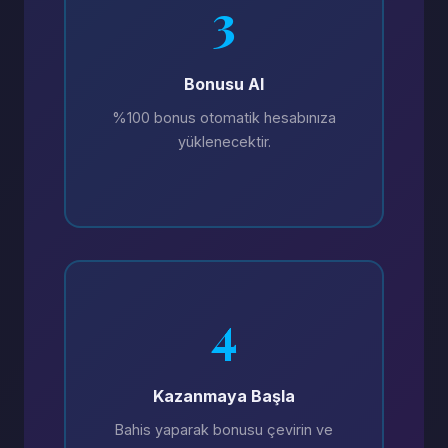
3
Bonusu Al
%100 bonus otomatik hesabınıza
yüklenecektir.
4
Kazanmaya Başla
Bahis yaparak bonusu çevirin ve