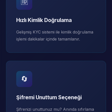
🆔
Hızlı Kimlik Doğrulama
Gelişmiş KYC sistemi ile kimlik doğrulama
işlemi dakikalar içinde tamamlanır.
🔄
Şifremi Unuttum Seçeneği
Şifrenizi unuttunuz mu? Anında sıfırlama