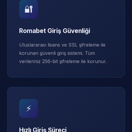
🔐
Romabet Giriş Güvenliği
Uluslararası lisans ve SSL şifreleme ile
korunan güvenli giriş sistemi. Tüm
verileriniz 256-bit şifreleme ile korunur.
⚡
Hızlı Giriş Süreci