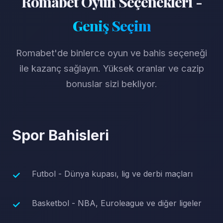
Romabet Oyun Seçenekleri -
Geniş Seçim
Romabet'de binlerce oyun ve bahis seçeneği
ile kazanç sağlayın. Yüksek oranlar ve cazip
bonuslar sizi bekliyor.
Spor Bahisleri
Futbol - Dünya kupası, lig ve derbi maçları
Basketbol - NBA, Euroleague ve diğer ligeler