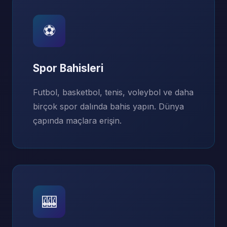
⚽
Spor Bahisleri
Futbol, basketbol, tenis, voleybol ve daha
birçok spor dalında bahis yapın. Dünya
çapında maçlara erişin.
🎰