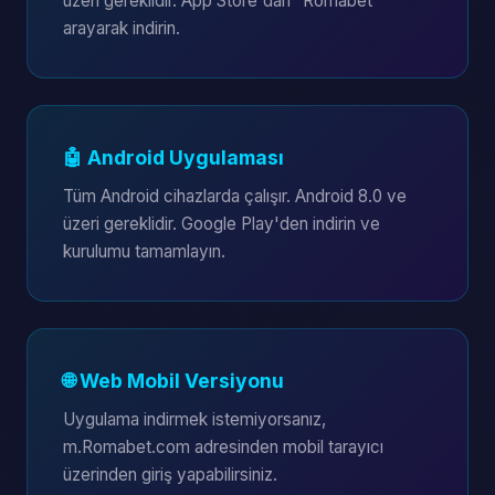
üzeri gereklidir. App Store'dan "Romabet"
arayarak indirin.
🤖 Android Uygulaması
Tüm Android cihazlarda çalışır. Android 8.0 ve
üzeri gereklidir. Google Play'den indirin ve
kurulumu tamamlayın.
🌐 Web Mobil Versiyonu
Uygulama indirmek istemiyorsanız,
m.Romabet.com adresinden mobil tarayıcı
üzerinden giriş yapabilirsiniz.