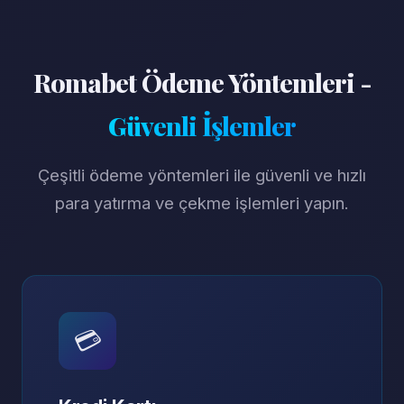
Romabet Ödeme Yöntemleri -
Güvenli İşlemler
Çeşitli ödeme yöntemleri ile güvenli ve hızlı
para yatırma ve çekme işlemleri yapın.
💳