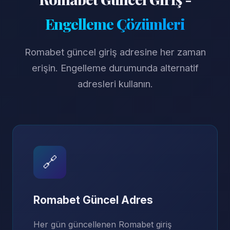
Engelleme Çözümleri
Romabet güncel giriş adresine her zaman
erişin. Engelleme durumunda alternatif
adresleri kullanın.
🔗
Romabet Güncel Adres
Her gün güncellenen Romabet giriş